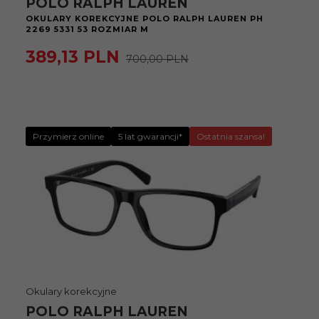
POLO RALPH LAUREN
OKULARY KOREKCYJNE POLO RALPH LAUREN PH
2269 5331 53 ROZMIAR M
389,
13
PLN
700,00 PLN
Przymierz online
5 lat gwarancji*
Ostatnia szansa!
Okulary korekcyjne
POLO RALPH LAUREN