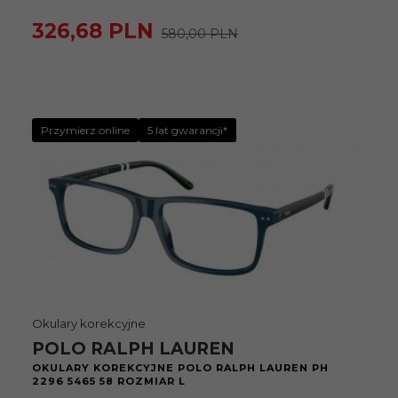
326,
68
PLN
580,00 PLN
Przymierz online
5 lat gwarancji*
Okulary korekcyjne
POLO RALPH LAUREN
OKULARY KOREKCYJNE POLO RALPH LAUREN PH
2296 5465 58 ROZMIAR L