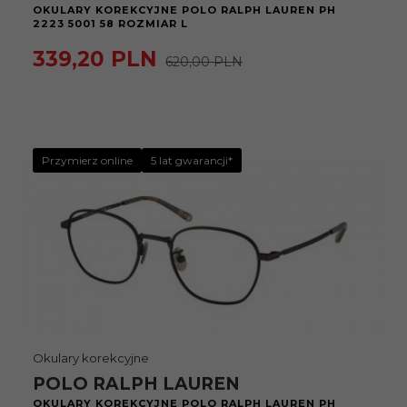
OKULARY KOREKCYJNE POLO RALPH LAUREN PH
2223 5001 58 ROZMIAR L
339,
20
PLN
620,00 PLN
Przymierz online
5 lat gwarancji*
Okulary korekcyjne
POLO RALPH LAUREN
OKULARY KOREKCYJNE POLO RALPH LAUREN PH