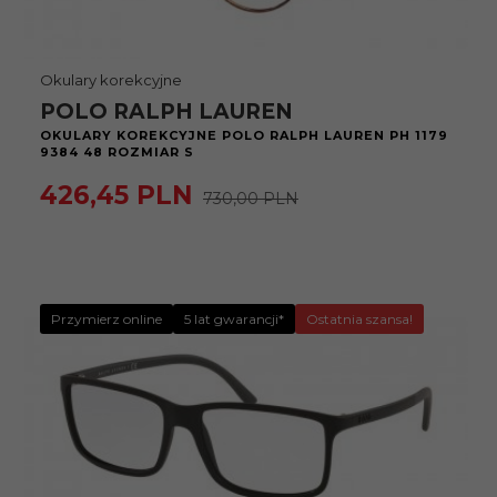
Okulary korekcyjne
POLO RALPH LAUREN
OKULARY KOREKCYJNE POLO RALPH LAUREN PH 1179
9384 48 ROZMIAR S
426,
45
PLN
730,00 PLN
Przymierz online
5 lat gwarancji*
Ostatnia szansa!