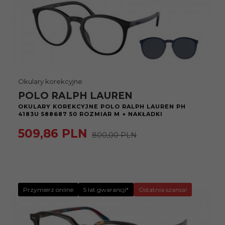
Okulary korekcyjne
POLO RALPH LAUREN
OKULARY KOREKCYJNE POLO RALPH LAUREN PH
4183U 588687 50 ROZMIAR M + NAKŁADKI
509,
86
PLN
800,00 PLN
Przymierz online
5 lat gwarancji*
Ostatnia szansa!