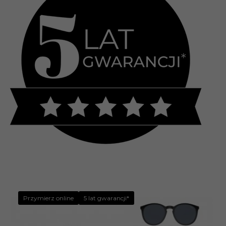
Przymierz online
5 lat gwarancji*