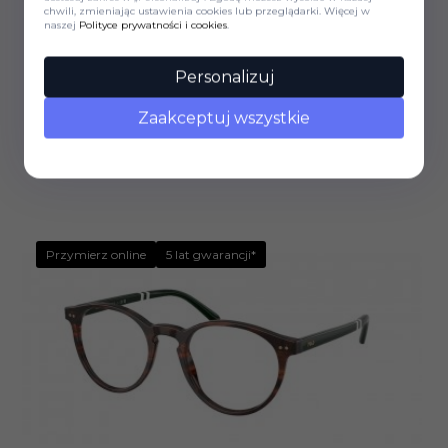
chwili, zmieniając ustawienia cookies lub przeglądarki. Więcej w
naszej
Polityce prywatności i cookies
.
Okulary korekcyjne
POLO RALPH LAUREN
Personalizuj
OKULARY KOREKCYJNE POLO RALPH LAUREN PH 1226
9223 54 ROZMIAR M
Zaakceptuj wszystkie
538,
85
PLN
930,00 PLN
Przymierz online
5 lat gwarancji*