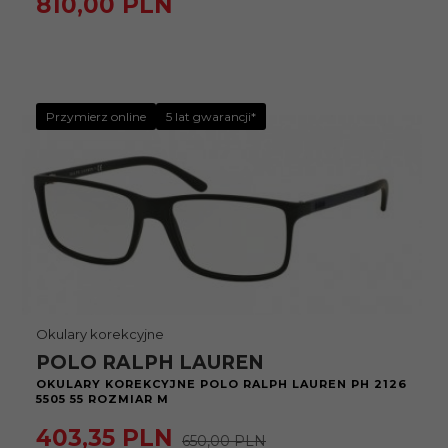
810,
00
PLN
Przymierz online
5 lat gwarancji*
Okulary korekcyjne
POLO RALPH LAUREN
OKULARY KOREKCYJNE POLO RALPH LAUREN PH 2126
5505 55 ROZMIAR M
403,
35
PLN
650,00 PLN