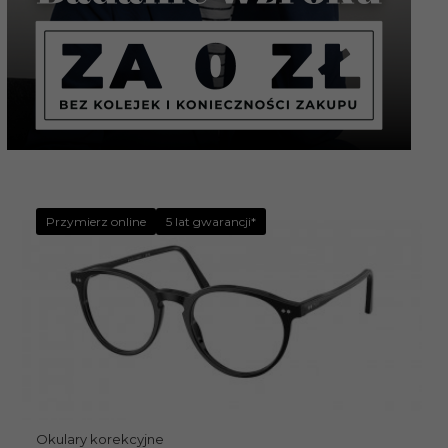
Przymierz online
5 lat gwarancji*
Okulary korekcyjne