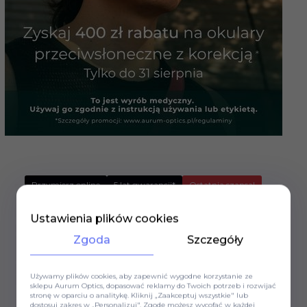
Przymierz online
5 lat gwarancji*
Ostatnia szansa!
Ustawienia plików cookies
Zgoda
Szczegóły
Używamy plików cookies, aby zapewnić wygodne korzystanie ze
sklepu Aurum Optics, dopasować reklamy do Twoich potrzeb i rozwijać
stronę w oparciu o analitykę. Kliknij „Zaakceptuj wszystkie" lub
dostosuj zakres w „Personalizuj". Zgodę możesz wycofać w każdej