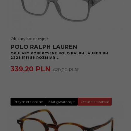
Okulary korekcyjne
POLO RALPH LAUREN
OKULARY KOREKCYJNE POLO RALPH LAUREN PH
2223 5111 58 ROZMIAR L
339,
20
PLN
620,00 PLN
Przymierz online
5 lat gwarancji*
Ostatnia szansa!