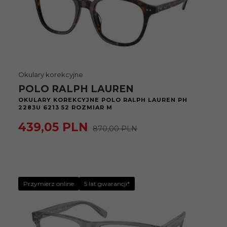
Okulary korekcyjne
POLO RALPH LAUREN
OKULARY KOREKCYJNE POLO RALPH LAUREN PH
2283U 6213 52 ROZMIAR M
439,
05
PLN
870,00 PLN
Przymierz online
5 lat gwarancji*