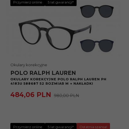
Przymierz online
5 lat gwarancji*
Okulary korekcyjne
POLO RALPH LAUREN
OKULARY KOREKCYJNE POLO RALPH LAUREN PH
4183U 588687 52 ROZMIAR M + NAKŁADKI
484,
06
PLN
980,00 PLN
Przymierz online
5 lat gwarancji*
Ostatnia szansa!