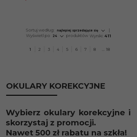
sort
Sortuj według:
najlepiej sprzedające się
pop
Wyświetl po
produktów
Wyniki:
411
24
1
2
3
4
5
6
7
8
18
OKULARY KOREKCYJNE
Wybierz okulary korekcyjne i
skorzystaj z promocji.
Nawet 500 zł rabatu na szkła!