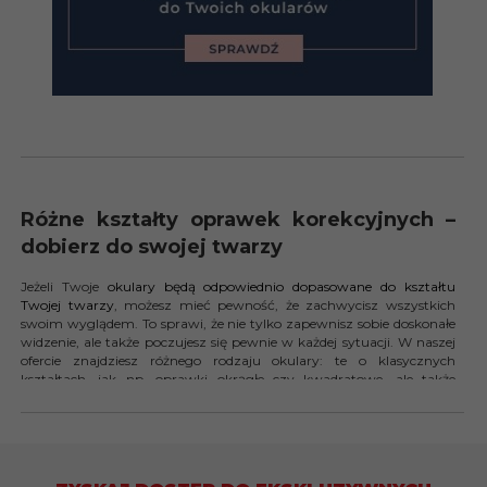
Różne kształty oprawek korekcyjnych –
dobierz do swojej twarzy
Jeżeli Twoje
okulary będą odpowiednio dopasowane do kształtu
Twojej twarzy
, możesz mieć pewność, że zachwycisz wszystkich
swoim wyglądem. To sprawi, że nie tylko zapewnisz sobie doskonałe
widzenie, ale także poczujesz się pewnie w każdej sytuacji. W naszej
ofercie znajdziesz różnego rodzaju okulary: te o klasycznych
kształtach, jak np. oprawki okrągłe czy kwadratowe, ale także
oryginalne pilotki i modele o bardziej niestandardowej formie.
Zapewniamy także duży wybór kolorów oraz okulary korekcyjne
najbardziej rozpoznawalnych i prestiżowych marek, a w wyborze
idealnych, korekcyjnych oprawek pomogą Ci nasi profesjonalni
styliści!