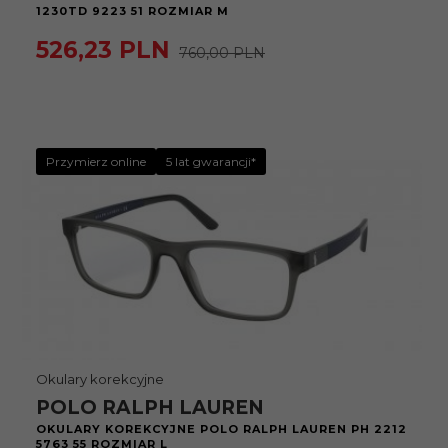
1230TD 9223 51 ROZMIAR M
526,
23
PLN
760,00 PLN
Przymierz online
5 lat gwarancji*
Okulary korekcyjne
POLO RALPH LAUREN
OKULARY KOREKCYJNE POLO RALPH LAUREN PH 2212
5763 55 ROZMIAR L