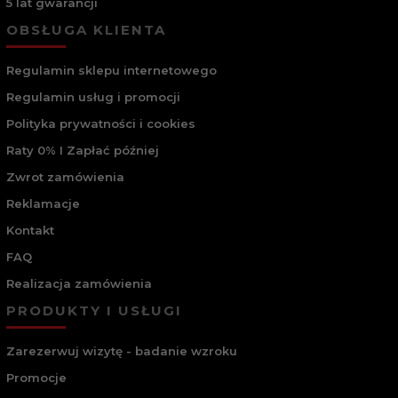
jednego modelu może występować zarówno polaryzacja, jak i
5 lat gwarancji
fotochrom, czyli ochrona przed oślepiającymi promieniami, ale
OBSŁUGA KLIENTA
i promieniowaniem UV. Soczewka lustrzana zapewnia z kolei
dwukrotnie większą ochronę dla oczu przed szkodliwym
promieniowaniem, ale i efektem olśnienia. Takie okulary
Regulamin sklepu internetowego
powinny wybierać wszystkie kobiety prowadzące
samochód.
Regulamin usług i promocji
Wybierz damskie okulary przeciwsłoneczne w
Polityka prywatności i cookies
stylu glamour i dobierz do eleganckich
Raty 0% I Zapłać później
stylizacji
Zwrot zamówienia
Gdy chcesz prezentować się wyjątkowo, wieczorowo czy
formalnie, to niewątpliwie zamiast klasycznej biżuterii, możesz
Reklamacje
wybrać biżuteryjne okulary w stylu glamour. Tu przede
wszystkim świetną ofertę ma Swarovski. Można wybrać
Kontakt
modele motylkowe czy cat eyes zdobione na zausznikach. Nie
FAQ
brakuje modeli z transparentnymi oprawkami, które
nawiązują do barwy i struktury kryształu. Jak gwiazda możesz
Realizacja zamówienia
poczuć się także w okularach Burberry z dużym sygnowaniem
na zausznikach czy też Dolce&Gabbana bądź Versace z
PRODUKTY I USŁUGI
biżuteryjnym logo. Okulary w stylu glamour nie muszą być
czarne czy też transparentne. Świetnie sprawdzą się też białe,
złote czy imitujące powierzchnię kamienia, a także zdobione
Zarezerwuj wizytę - badanie wzroku
kamieniami, jak w przypadku Miu Miu.
Promocje
Postaw na geometryzm z nowoczesnymi