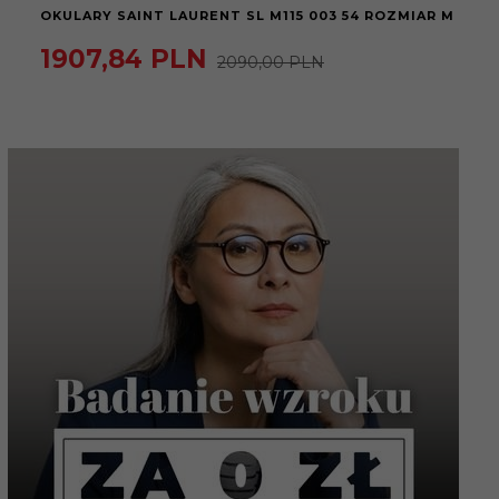
OKULARY SAINT LAURENT SL M115 003 54 ROZMIAR M
1907,
84
PLN
2090,00 PLN