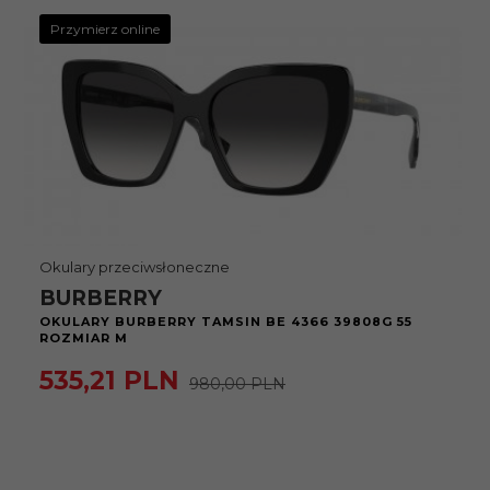
Przymierz online
Okulary przeciwsłoneczne
BURBERRY
OKULARY BURBERRY TAMSIN BE 4366 39808G 55
ROZMIAR M
535,
21
PLN
980,00 PLN