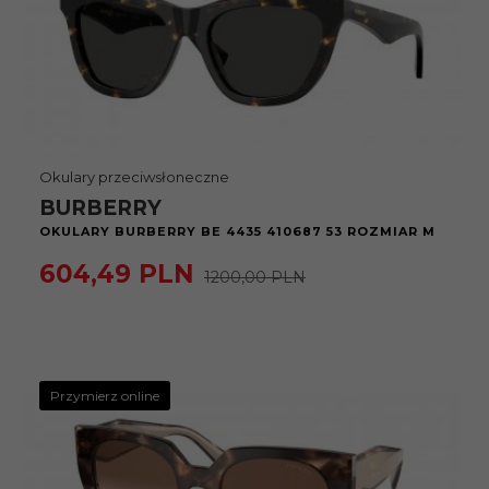
Okulary przeciwsłoneczne
BURBERRY
OKULARY BURBERRY BE 4435 410687 53 ROZMIAR M
604,
49
PLN
1200,00 PLN
Przymierz online