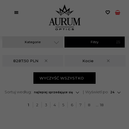
Kategorie
Filtry
8287.50 PLN
Kocie
WYCZYŚĆ WSZYSTKO
sort
pop
Sortuj według:
Wyświetl po
najlepiej sprzedające się
24
1
2
3
4
5
6
7
8
18