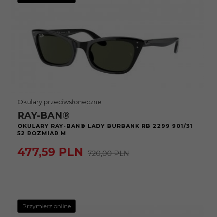
Okulary przeciwsłoneczne
RAY-BAN®
OKULARY RAY-BAN® LADY BURBANK RB 2299 901/31
52 ROZMIAR M
477,
59
PLN
720,00 PLN
Przymierz online