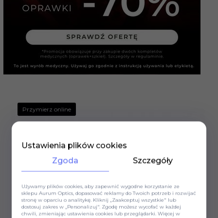
Przymierz online
Ustawienia plików cookies
Zgoda
Szczegóły
Używamy plików cookies, aby zapewnić wygodne korzystanie ze
sklepu Aurum Optics, dopasować reklamy do Twoich potrzeb i rozwijać
stronę w oparciu o analitykę. Kliknij „Zaakceptuj wszystkie" lub
dostosuj zakres w „Personalizuj". Zgodę możesz wycofać w każdej
chwili, zmieniając ustawienia cookies lub przeglądarki. Więcej w
Okulary przeciwsłoneczne