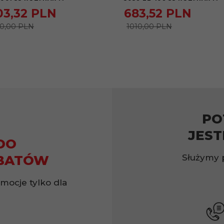
03,
32
PLN
683,
52
PLN
0,00 PLN
1010,00 PLN
PO
JEST
DO
Służymy 
BATÓW
omocje tylko dla