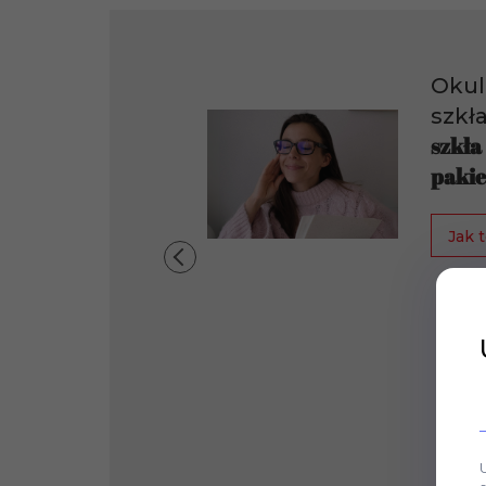
Okul
szkł
szkła
pakie
Jak t