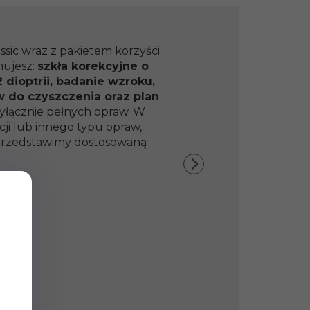
ssic wraz z pakietem korzyści
mujesz:
szkła korekcyjne o
 dioptrii, badanie wzroku,
w do czyszczenia oraz plan
yłącznie pełnych opraw. W
ji lub innego typu opraw,
y przedstawimy dostosowaną