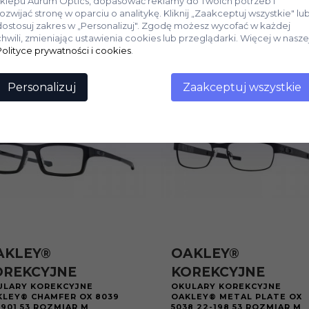
sklepu Aurum Optics, dopasować reklamy do Twoich potrzeb i
rozwijać stronę w oparciu o analitykę. Kliknij „Zaakceptuj wszystkie" lu
dostosuj zakres w „Personalizuj". Zgodę możesz wycofać w każdej
chwili, zmieniając ustawienia cookies lub przeglądarki. Więcej w nasze
Polityce prywatności i cookies
.
Personalizuj
Zaakceptuj wszystkie
AKLEY®
OAKLEY®
OREKCYJNE
KOREKCYJNE
ULARY KOREKCYJNE
OKULARY KOREKCYJNE
KLEY® CHAMFER OX 8039
OAKLEY® METAL PLATE OX
901 53 ROZMIAR M
5038 22-198 53 ROZMIAR M