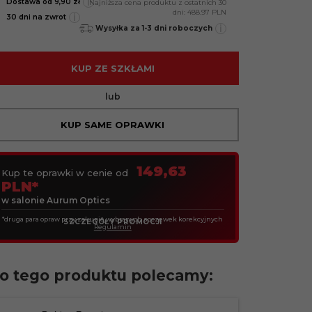
i
Dostawa od 9,90 zł
Najniższa cena produktu z ostatnich 30
dni:
488.97 PLN
i
30 dni na zwrot
i
Wysyłka za 1-3 dni roboczych
KUP ZE SZKŁAMI
lub
KUP SAME OPRAWKI
149,63
Kup te oprawki w cenie od
PLN*
w salonie Aurum Optics
*druga para opraw przy zakupie wybranych soczewek korekcyjnych
SZCZEGÓŁY PROMOCJI
Regulamin
o tego produktu polecamy: