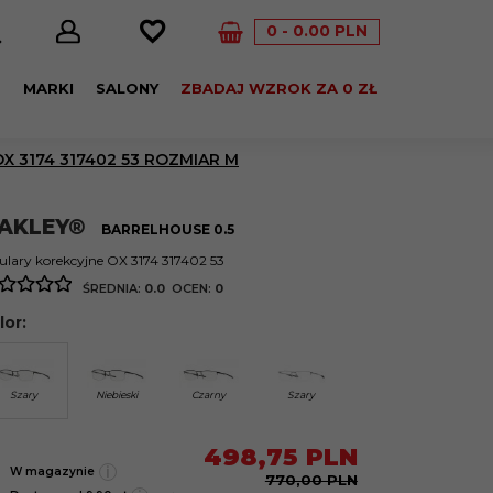
0
0.00
PLN
E
MARKI
SALONY
ZBADAJ WZROK ZA 0 ZŁ
 3174 317402 53 ROZMIAR M
AKLEY®
BARRELHOUSE 0.5
lary korekcyjne OX 3174 317402 53
ŚREDNIA:
0.0
OCEN:
0
lor:
Szary
Niebieski
Czarny
Szary
498,
75
PLN
i
W magazynie
770,00 PLN