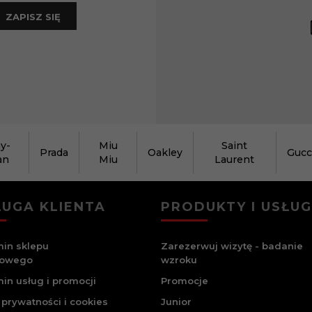
ZAPISZ SIĘ
y-
Miu
Saint
Prada
Oakley
Gucc
an
Miu
Laurent
UGA KLIENTA
PRODUKTY I USŁUG
in sklepu
Zarezerwuj wizytę - badanie
towego
wzroku
in usług i promocji
Promocje
 prywatności i cookies
Junior