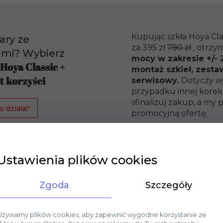
Kupując szkła Hoya Cla
ary ze
za 395 zł
790 zł
, otrzy
ami? Wybierz
mocy w zakresie +/- 2
 Hoya Classic +
montaż szkieł, zesta
t korzyści
serwisowy.
Dotyczy w
przypadku innej korekc
sfinalizuj zakup, a m
o działa?
promocyjną ofertę.
Ustawienia plików cookies
Zgoda
Szczegóły
Używamy plików cookies, aby zapewnić wygodne korzystanie ze