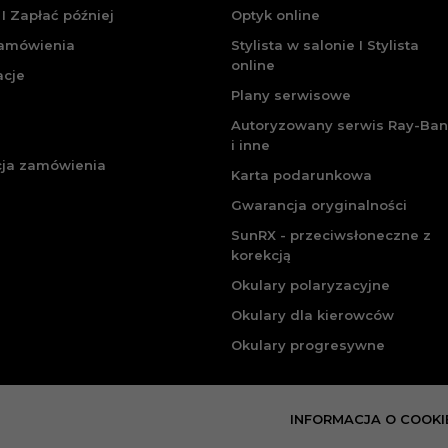
I Zapłać później
Optyk online
zamówienia
Stylista w salonie I Stylista
online
acje
Plany serwisowe
Autoryzowany serwis Ray-Ban
i inne
cja zamówienia
Karta podarunkowa
Gwarancja oryginalności
SunRX - przeciwsłoneczne z
korekcją
Okulary polaryzacyjne
Okulary dla kierowców
Okulary progresywne
INFORMACJA O COOKI