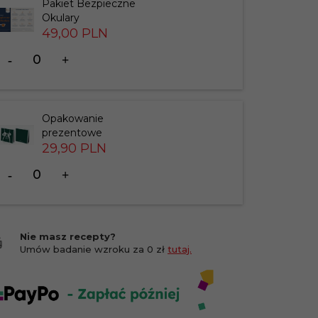
Pakiet Bezpieczne
Okulary
49,
00
PLN
Ilość
dla
produktu
201412
Opakowanie
prezentowe
29,
90
PLN
Ilość
dla
produktu
183826
Nie masz recepty?
Umów badanie wzroku za 0 zł
tutaj.