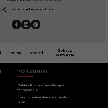
Email:
bok@aurum-optics.pl
Zobacz
i
Carrera
Polaroid
wszystkie
I
PORADNIKI
Oakley Prizm - rewolucyjna
technologia
Światło niebieskie i soczewki
Blue