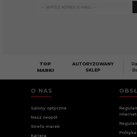
TOP
AUTORYZOWANY
Ra
MARKI
SKLEP
B
O NAS
OBSŁ
Salony optyczne
Regulam
interne
Nasz zespół
Regulam
Strefa marek
Polityka
Kariera