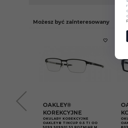
Możesz być zainteresowany
OAKLEY®
O
KOREKCYJNE
K
OKULARY KOREKCYJNE
OK
OAKLEY® TINCUP 0.5 TI OO
OA
5099 509901 53 ROZMIAR M
803