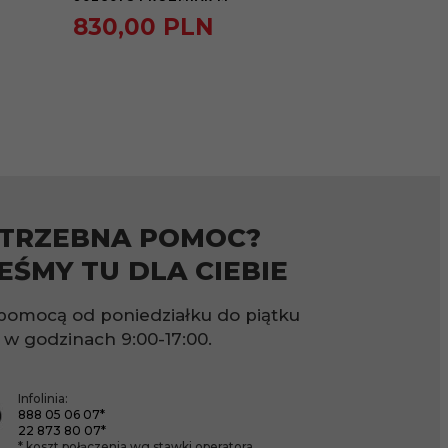
830,
00
PLN
728,
74
1180,00 PLN
TRZEBNA POMOC?
EŚMY TU DLA CIEBIE
pomocą od poniedziałku do piątku
w godzinach
9:00-17:00.
Infolinia:
888 05 06 07*
22 873 80 07*
* koszt połączenia wg stawki operatora