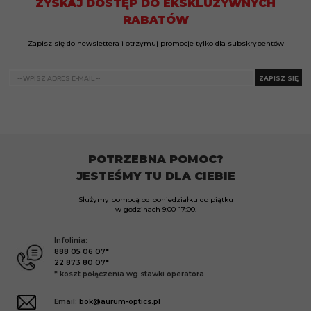
ZYSKAJ DOSTĘP DO EKSKLUZYWNYCH
RABATÓW
Zapisz się do newslettera i otrzymuj promocje tylko dla subskrybentów
ZAPISZ SIĘ
POTRZEBNA POMOC?
JESTEŚMY TU DLA CIEBIE
Służymy pomocą od poniedziałku do piątku
w godzinach
9:00-17:00.
Infolinia:
888 05 06 07*
22 873 80 07*
* koszt połączenia wg stawki operatora
Email:
bok@aurum-optics.pl