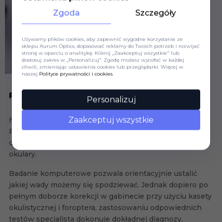
Zgoda
Szczegóły
Używamy plików cookies, aby zapewnić wygodne korzystanie ze
sklepu Aurum Optics, dopasować reklamy do Twoich potrzeb i rozwijać
stronę w oparciu o analitykę. Kliknij „Zaakceptuj wszystkie" lub
dostosuj zakres w „Personalizuj". Zgodę możesz wycofać w każdej
chwili, zmieniając ustawienia cookies lub przeglądarki. Więcej w
naszej
Polityce prywatności i cookies
.
PROCEDURA BADANIA WZROKU
Personalizuj
Zaakceptuj wszystkie
Na podstawie wstępnego wywiadu dowiadujemy się o
Państwa potrzebach i objawach, zbieramy wstępną
dokumentację. Bazą wyjściową jest ostatnia recepta lub
okulary.
Badanie komputerowe pozwala orientacyjnie ustalić
jakiej wady możemy się spodziewać. Jednak dopiero po
pełnym doborze korekcji w gabinecie przy użyciu kasety
okulistycznej i foroptera, zastosowaniu odpowiednich
testów specjalista dokonuje dokładnej diagnozy.