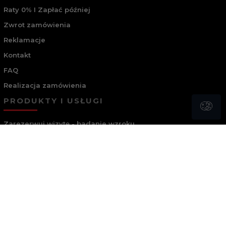
Raty 0% I Zapłać później
Zwrot zamówienia
Reklamacje
Kontakt
FAQ
Realizacja zamówienia
PRODUKTY I USŁUGI
Zarezerwuj wizytę - badanie wzroku
Promocje
Junior
Optyk online
Stylista w salonie I Stylista online
Plany serwisowe
Autoryzowany serwis Ray-Ban i inne