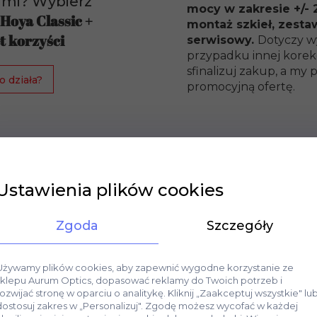
ami? Wybierz
mocy w zakresie +/- 2
 Hoya Classic +
montaż szkieł, zesta
t korzyści
serwisowy.
Dotyczy w
przypadku innej korekc
sfinalizuj zakup, a m
o działa?
promocyjną ofertę.
Ustawienia plików cookies
Zgoda
Szczegóły
Używamy plików cookies, aby zapewnić wygodne korzystanie ze
sklepu Aurum Optics, dopasować reklamy do Twoich potrzeb i
rozwijać stronę w oparciu o analitykę. Kliknij „Zaakceptuj wszystkie" lu
dostosuj zakres w „Personalizuj". Zgodę możesz wycofać w każdej