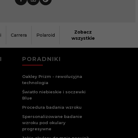
Zobacz
i
Carrera
Polaroid
wszystkie
I
PORADNIKI
Oakley Prizm - rewolucyjna
technologia
Światło niebieskie i soczewki
Blue
Procedura badania wzroku
Spersonalizowane badanie
wzroku pod okulary
progresywne
Jakie okulary do mnie pasują?