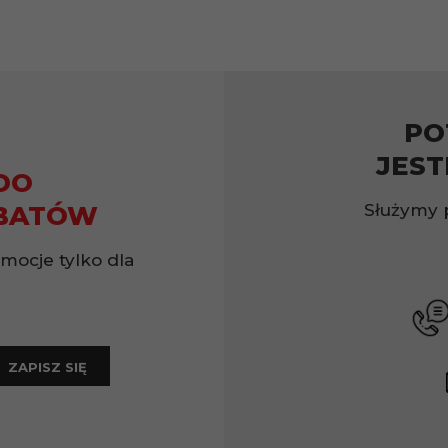
PO
JEST
DO
Służymy 
BATÓW
omocje tylko dla
ZAPISZ SIĘ