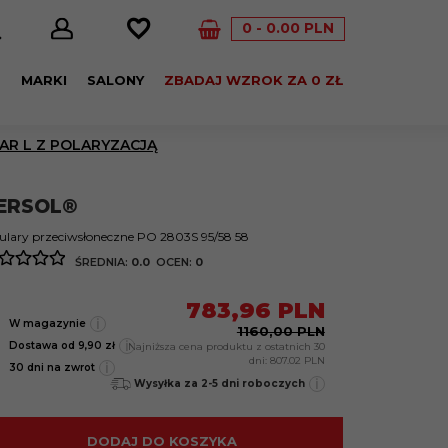
0
0.00
PLN
E
MARKI
SALONY
ZBADAJ WZROK ZA 0 ZŁ
AR L Z POLARYZACJĄ
ERSOL®
lary przeciwsłoneczne PO 2803S 95/58 58
ŚREDNIA:
0.0
OCEN:
0
783,
96
PLN
i
W magazynie
1160,00 PLN
i
Dostawa od 9,90 zł
Najniższa cena produktu z ostatnich 30
dni:
807.02 PLN
i
30 dni na zwrot
i
Wysyłka za 2-5 dni roboczych
DODAJ DO KOSZYKA