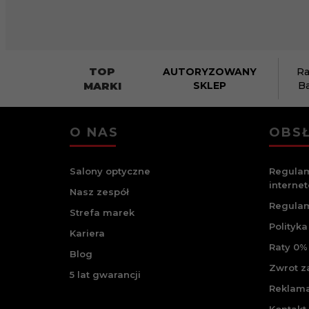
TOP
AUTORYZOWANY
Ra
MARKI
SKLEP
B
O NAS
OBSŁ
Salony optyczne
Regulam
interne
Nasz zespół
Regulam
Strefa marek
Polityka
Kariera
Raty 0% 
Blog
Zwrot 
5 lat gwarancji
Reklam
Kontakt