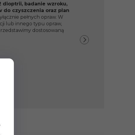
 dioptrii, badanie wzroku,
w do czyszczenia oraz plan
yłącznie pełnych opraw. W
ji lub innego typu opraw,
y przedstawimy dostosowaną
b