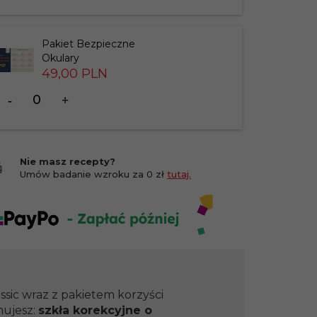
produktu
183826
Pakiet Bezpieczne
Okulary
49,
00
PLN
Ilość
dla
produktu
201412
Nie masz recepty?
Umów badanie wzroku za 0 zł
tutaj.
ssic wraz z pakietem korzyści
mujesz:
szkła korekcyjne o