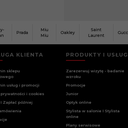
y-
Miu
Saint
Prada
Oakley
Gucc
an
Miu
Laurent
UGA KLIENTA
PRODUKTY I USŁUG
in sklepu
Zarezerwuj wizytę - badanie
towego
wzroku
in usług i promocji
Promocje
 prywatności i cookies
Junior
I Zapłać później
Optyk online
zamówienia
Stylista w salonie I Stylista
online
acje
Plany serwisowe