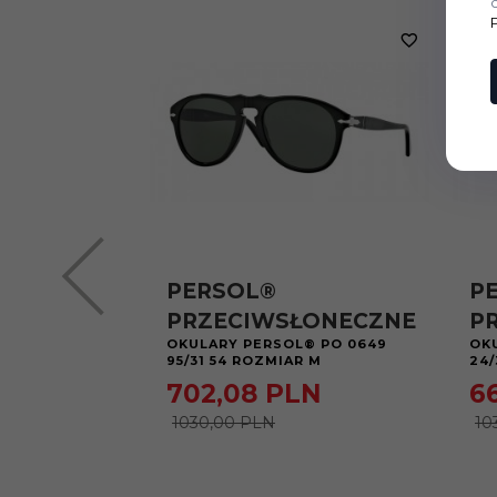
PERSOL®
P
PRZECIWSŁONECZNE
P
OKULARY PERSOL® PO 0649
OK
95/31 54 ROZMIAR M
24/
702,
08
PLN
6
1030,00 PLN
10