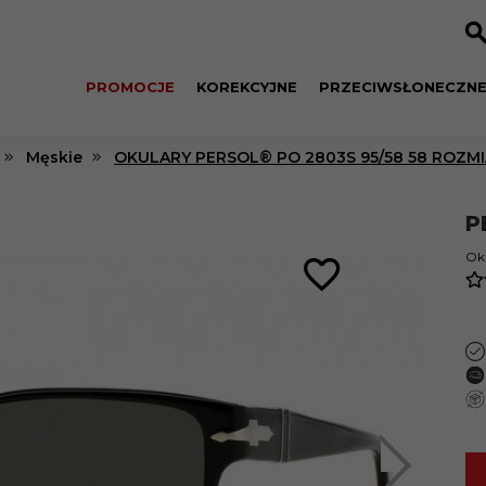
PROMOCJE
KOREKCYJNE
PRZECIWSŁONECZN
Męskie
OKULARY PERSOL® PO 2803S 95/58 58 ROZMI
P
Oku