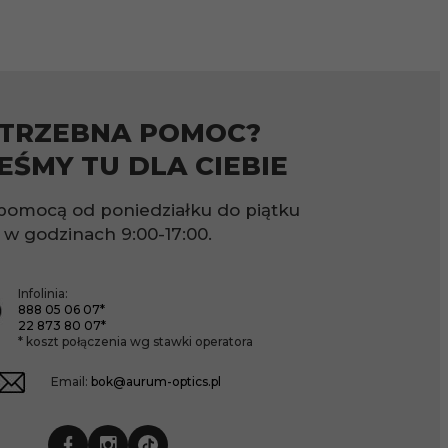
TRZEBNA POMOC?
EŚMY TU DLA CIEBIE
pomocą od poniedziałku do piątku
w godzinach
9:00-17:00.
Infolinia:
888 05 06 07*
22 873 80 07*
* koszt połączenia wg stawki operatora
Email:
bok@aurum-optics.pl