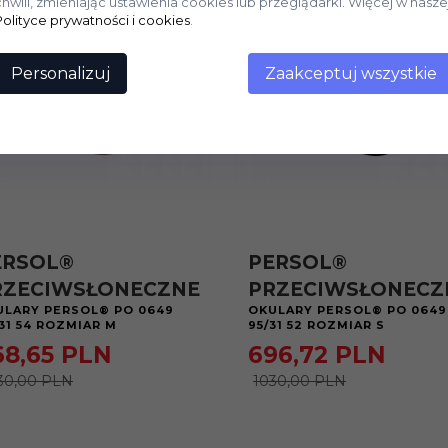
chwili, zmieniając ustawienia cookies lub przeglądarki. Więcej w nasze
Polityce prywatności i cookies
.
Personalizuj
Zaakceptuj wszystkie
ERSOL®
PERSOL®
RZECIWSŁONECZNE
PRZECIWSŁONECZ
ULARY PERSOL® PO 0649
OKULARY PERSOL® PO 0649
31 54 ROZMIAR M
95/31 52 ROZMIAR S
68,
65
PLN
696,
72
PLN
30,00 PLN
1030,00 PLN