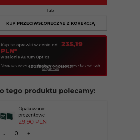
lub
KUP PRZECIWSŁONECZNE Z KOREKCJĄ
235,19
Kup te oprawki w cenie od
PLN*
w salonie Aurum Optics
*druga para opraw przy zakupie wybranych soczewek korekcyjnych
SZCZEGÓŁY PROMOCJI
Regulamin
o tego produktu polecamy:
Opakowanie
prezentowe
29,
90
PLN
Ilość
dla