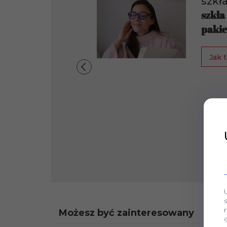
szkł
szkła
pakie
Jak t
Możesz być zainteresowany