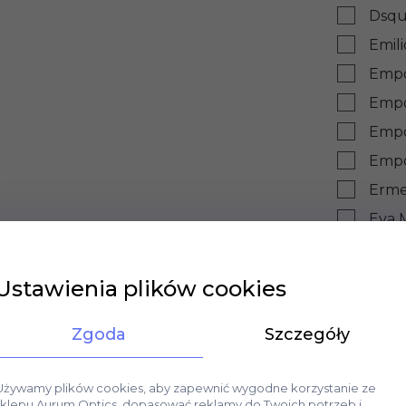
Dsqu
Emil
Empo
Empo
Empo
Empo
Erme
Eva 
Eva 
Eyes
Ustawienia plików cookies
Fend
Zgoda
Szczegóły
Ferr
Ferr
Używamy plików cookies, aby zapewnić wygodne korzystanie ze
Gant
sklepu Aurum Optics, dopasować reklamy do Twoich potrzeb i