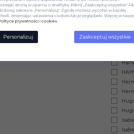
Gior
rozwijać stronę w oparciu o analitykę. Kliknij „Zaakceptuj wszystkie" lu
dostosuj zakres w „Personalizuj". Zgodę możesz wycofać w każdej
Gior
chwili, zmieniając ustawienia cookies lub przeglądarki. Więcej w nasze
Polityce prywatności i cookies
.
Give
Gucc
Personalizuj
Zaakceptuj wszystkie
Gucc
Gues
Harl
HAY
Herm
Herm
Hugo
Hugo
Isab
Isab