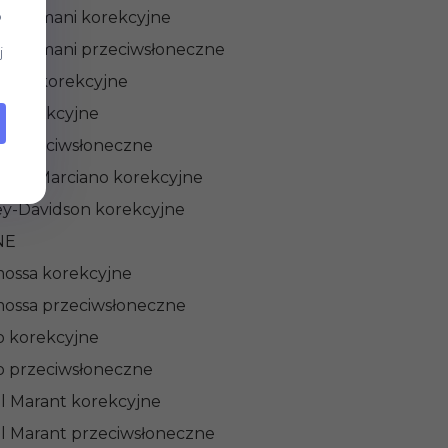
gio Armani korekcyjne
b
gio Armani przeciwsłoneczne
j
nchy korekcyjne
i korekcyjne
i przeciwsłoneczne
s by Marciano korekcyjne
ey-Davidson korekcyjne
NE
ossa korekcyjne
ossa przeciwsłoneczne
 korekcyjne
 przeciwsłoneczne
el Marant korekcyjne
el Marant przeciwsłoneczne