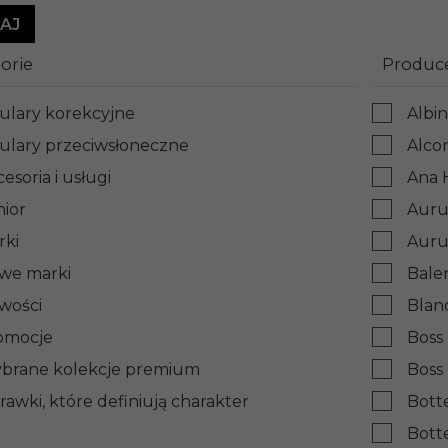
orie
Produc
ulary korekcyjne
Albi
ulary przeciwsłoneczne
Alco
esoria i usługi
Ana 
nior
Auru
rki
Auru
we marki
Bale
wości
Blan
omocje
Boss
brane kolekcje premium
Boss
awki, które definiują charakter
Bott
Bott