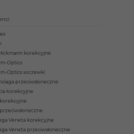
enci
nex
n
Hickmann korekcyjne
m-Optics
m-Optics soczewki
nciaga przeciwsłoneczne
cia korekcyjne
 korekcyjne
 przeciwsłoneczne
ega Veneta korekcyjne
ega Veneta przeciwsłoneczne