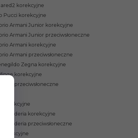
ared2 korekcyjne
io Pucci korekcyjne
rio Armani Junior korekcyjne
rio Armani Junior przeciwsłoneczne
rio Armani korekcyjne
rio Armani przeciwsłoneczne
negildo Zegna korekcyjne
Minge korekcyjne
Minge przeciwsłoneczne
haker
i korekcyjne
ari Scuderia korekcyjne
ari Scuderia przeciwsłoneczne
 korekcyjne