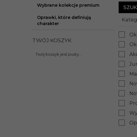
Wybrane kolekcje premium
Oprawki, które definiują
Kateg
charakter
Ok
TWÓJ KOSZYK
Ok
Akc
Twój koszyk jest pusty...
Ju
Ma
No
No
Pr
Wy
Opr