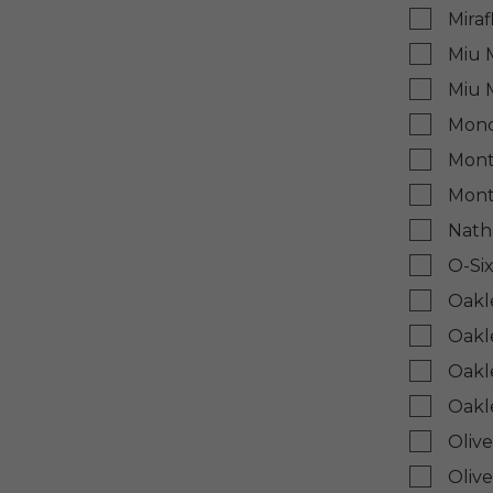
Mira
Miu 
Miu 
Monc
Mont
Mont
Nath
O-Si
Oakl
Oakl
Oakl
Oakl
Oliv
Oliv