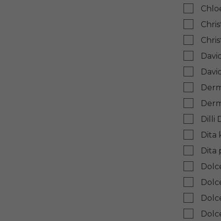
Chlo
Chris
Chri
Davi
Davi
Derm
Der
Dilli
Dita
Dita
Dolc
Dolc
Dolc
Dolc