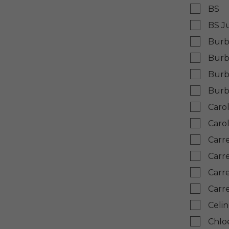
BS
BS J
Burb
Burb
Burb
Burb
Caro
Caro
Carr
Carr
Carr
Carr
Celi
Chlo