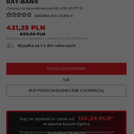
RAY-BAN®
Okulary przeciwsłoneczne RB 4259 601/71 51
ŚREDNIA:
0.0
OCEN:
0
421,
25
PLN
630,00 PLN
Najniższa cena produktu z ostatnich 30 dni:
417.08 PLN
i
Wysyłka za 1-2 dni roboczych
DODAJ DO KOSZYKA
lub
KUP PRZECIWSŁONECZNE Z KOREKCJĄ
126,38 PLN*
Kup te oprawki w cenie od
w salonie Aurum Optics
*druga para opraw przy zakupie wybranych soczewek korekcyjnych
SZCZEGÓŁY PROMOCJI