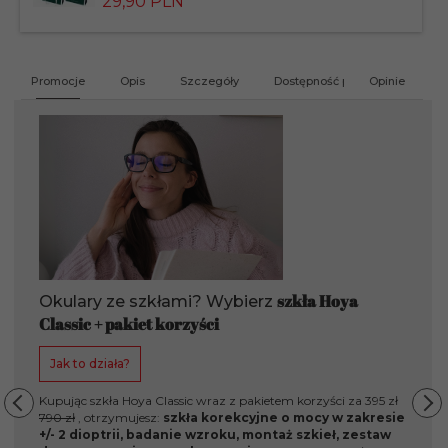
29,
90
PLN
produktu
183826
Promocje
Opis
Szczegóły
Dostępność produktu
Opinie
G
szkła Hoya
Okulary ze szkłami? Wybierz
Classic + pakiet korzyści
Jak to działa?
Kupując szkła Hoya Classic wraz z pakietem korzyści za 395 zł
790 zł
, otrzymujesz:
szkła korekcyjne o mocy w zakresie
+/- 2 dioptrii, badanie wzroku, montaż szkieł, zestaw