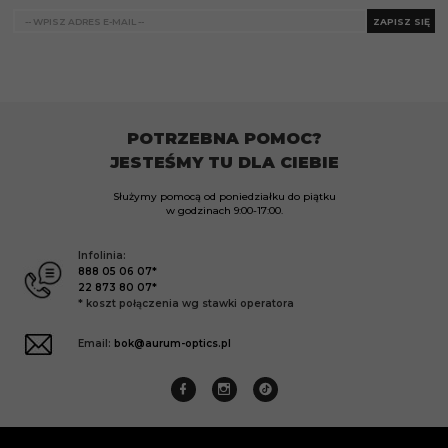
ZAPISZ SIĘ
POTRZEBNA POMOC?
JESTEŚMY TU DLA CIEBIE
Służymy pomocą od poniedziałku do piątku
w godzinach
9:00-17:00.
Infolinia:
888 05 06 07*
22 873 80 07*
* koszt połączenia wg stawki operatora
Email:
bok@aurum-optics.pl