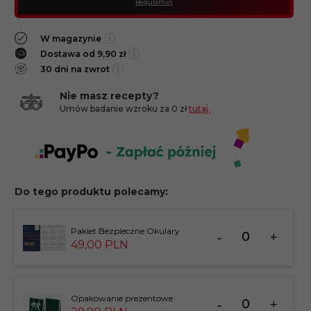
Regulamin
i
W magazynie
i
Dostawa od 9,90 zł
i
30 dni na zwrot
Nie masz recepty?
Umów badanie wzroku za 0 zł
tutaj.
Do tego produktu polecamy:
Ilość
Pakiet Bezpieczne Okulary
dla
49,
00
PLN
produktu
201412
Ilość
Opakowanie prezentowe
dla