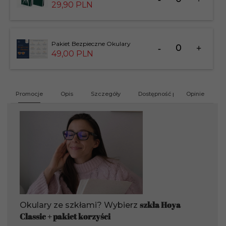
dla
29,
90
PLN
produktu
183826
Ilość
Pakiet Bezpieczne Okulary
dla
49,
00
PLN
produktu
201412
Promocje
Opis
Szczegóły
Dostępność produktu
Opinie
G
szkła Hoya
Okulary ze szkłami? Wybierz
Classic + pakiet korzyści