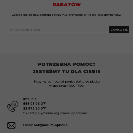
RABATÓW
Zapisz się do newslettera i otrzymuj promocje tylko dla subskrybentów
ZAPISZ SIĘ
POTRZEBNA POMOC?
JESTEŚMY TU DLA CIEBIE
Służymy pomocą od poniedziałku do piątku
w godzinach
9:00-17:00.
Infolinia:
888 05 06 07*
22 873 80 07*
* koszt połączenia wg stawki operatora
Email:
bok@aurum-optics.pl