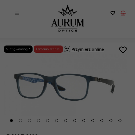
Przymierz online
5 lat gwarancji*
Ostatnia szansa!