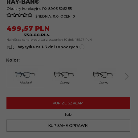
RAY-BAN®
Okulary korekcyjne RX 8903 5262 55
ŚREDNIA:
0.0
OCEN:
0
499,
57
PLN
750,00 PLN
Najniższa cena produktu z ostatnich 30 dni:
489.77 PLN
i
Wysyłka za 1-3 dni roboczych
Kolor:
Niebieski
Czarny
Czarny
KUP ZE SZKŁAMI
lub
KUP SAME OPRAWKI