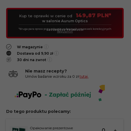
149,87 PLN*
Kup te oprawki w cenie od
w salonie Aurum Optics
*druga para opraw przy zakupie wybranych soczewek korekcyjnych
SZCZEGÓŁY PROMOCJI
Regulamin
i
W magazynie
i
Dostawa od 9,90 zł
i
30 dni na zwrot
Nie masz recepty?
Umów badanie wzroku za 0 zł
tutaj.
Do tego produktu polecamy:
Ilość
Opakowanie prezentowe