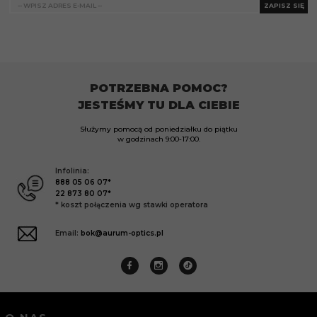
ZAPISZ SIĘ
POTRZEBNA POMOC?
JESTEŚMY TU DLA CIEBIE
Służymy pomocą od poniedziałku do piątku
w godzinach
9:00-17:00.
Infolinia:
888 05 06 07*
22 873 80 07*
* koszt połączenia wg stawki operatora
Email:
bok@aurum-optics.pl