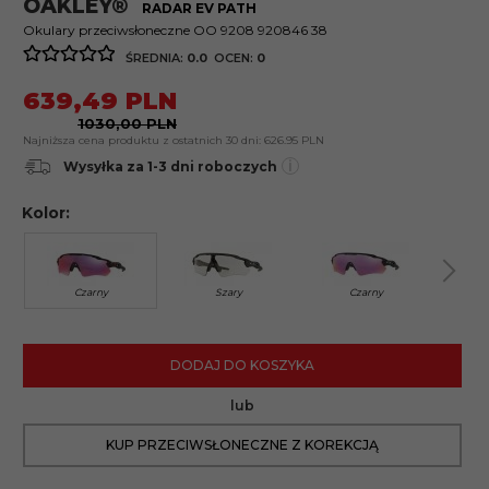
OAKLEY®
RADAR EV PATH
Okulary przeciwsłoneczne OO 9208 920846 38
ŚREDNIA:
0.0
OCEN:
0
639,
49
PLN
1030,00 PLN
Najniższa cena produktu z ostatnich 30 dni:
626.95 PLN
i
Wysyłka za 1-3 dni roboczych
Kolor:
Czarny
Szary
Czarny
DODAJ DO KOSZYKA
lub
KUP PRZECIWSŁONECZNE Z KOREKCJĄ