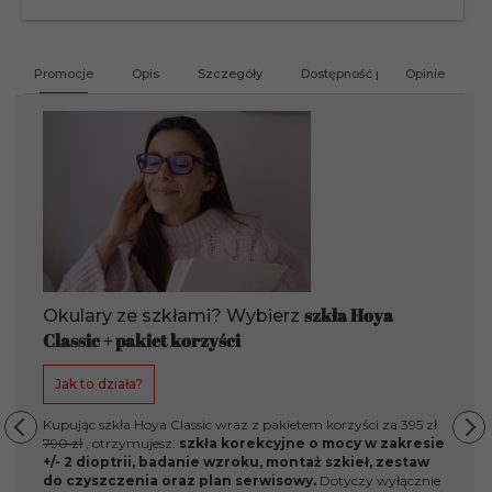
produktu
201412
Promocje
Opis
Szczegóły
Dostępność produktu
Opinie
G
szkła Hoya
Okulary ze szkłami? Wybierz
Classic + pakiet korzyści
Jak to działa?
Kupując szkła Hoya Classic wraz z pakietem korzyści za 395 zł
790 zł
, otrzymujesz:
szkła korekcyjne o mocy w zakresie
+/- 2 dioptrii, badanie wzroku, montaż szkieł, zestaw
do czyszczenia oraz plan serwisowy.
Dotyczy wyłącznie
Pi