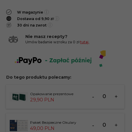
i
W magazynie
i
Dostawa od 9,90 zł
i
30 dni na zwrot
Nie masz recepty?
Umów badanie wzroku za 0 zł
tutaj.
Do tego produktu polecamy:
Ilość
Opakowanie prezentowe
dla
29,
90
PLN
produktu
183826
Ilość
Pakiet Bezpieczne Okulary
dla
49,
00
PLN