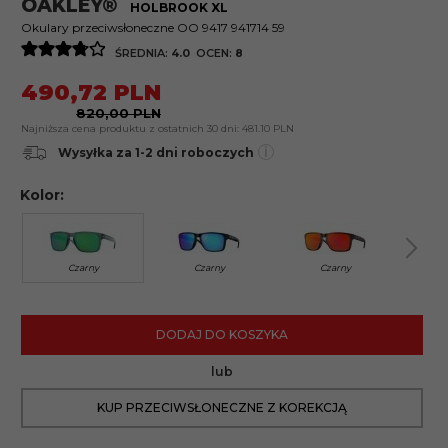
OAKLEY®
HOLBROOK XL
Okulary przeciwsłoneczne OO 9417 941714 59
ŚREDNIA:
4.0
OCEN:
8
490,
72
PLN
820,00 PLN
Najniższa cena produktu z ostatnich 30 dni:
481.10 PLN
i
Wysyłka za 1-2 dni roboczych
Kolor:
Czarny
Czarny
Czarny
DODAJ DO KOSZYKA
lub
KUP PRZECIWSŁONECZNE Z KOREKCJĄ