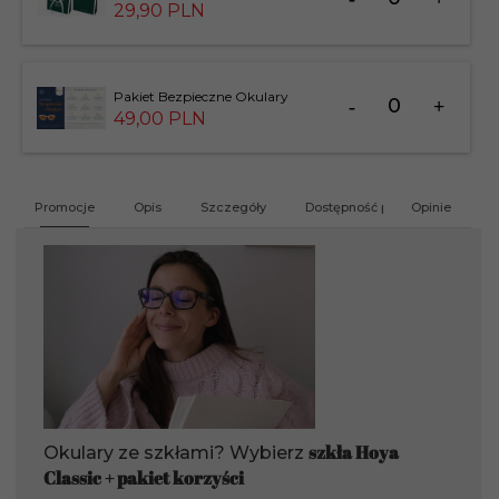
dla
29,
90
PLN
produktu
183826
Ilość
Pakiet Bezpieczne Okulary
dla
49,
00
PLN
produktu
201412
Promocje
Opis
Szczegóły
Dostępność produktu
Opinie
G
szkła Hoya
Okulary ze szkłami? Wybierz
Classic + pakiet korzyści