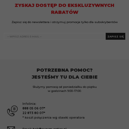
ZYSKAJ DOSTĘP DO EKSKLUZYWNYCH
RABATÓW
Zapisz się do newslettera i otrzymuj promocje tylko dla subskrybentów
ZAPISZ SIĘ
POTRZEBNA POMOC?
JESTEŚMY TU DLA CIEBIE
Służymy pomocą od poniedziałku do piątku
w godzinach
9:00-17:00.
Infolinia:
888 05 06 07*
22 873 80 07*
* koszt połączenia wg stawki operatora