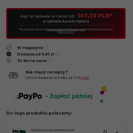
147,22 PLN*
Kup te oprawki w cenie od
w salonie Aurum Optics
*druga para opraw przy zakupie wybranych soczewek korekcyjnych
SZCZEGÓŁY PROMOCJI
Regulamin
i
W magazynie
i
Dostawa od 9,90 zł
i
30 dni na zwrot
Nie masz recepty?
Umów badanie wzroku za 0 zł
tutaj.
Do tego produktu polecamy:
Ilość
Opakowanie prezentowe