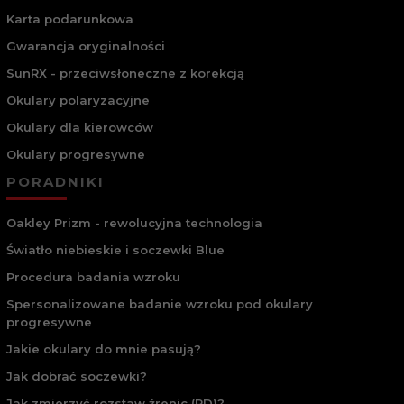
Karta podarunkowa
Gwarancja oryginalności
SunRX - przeciwsłoneczne z korekcją
Okulary polaryzacyjne
Okulary dla kierowców
Okulary progresywne
PORADNIKI
Oakley Prizm - rewolucyjna technologia
Światło niebieskie i soczewki Blue
Procedura badania wzroku
Spersonalizowane badanie wzroku pod okulary
progresywne
Jakie okulary do mnie pasują?
Jak dobrać soczewki?
Jak zmierzyć rozstaw źrenic (PD)?