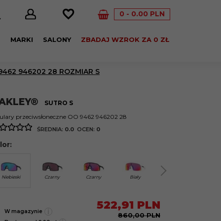
0
0.00
PLN
E
MARKI
SALONY
ZBADAJ WZROK ZA 0 ZŁ
462 946202 28 ROZMIAR S
AKLEY®
SUTRO S
ulary przeciwsłoneczne OO 9462 946202 28
ŚREDNIA:
0.0
OCEN:
0
lor:
Niebieski
Czarny
Czarny
Biały
Czarny
Czar
522,
91
PLN
i
W magazynie
860,00 PLN