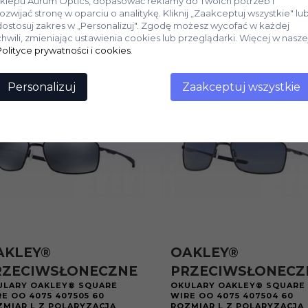
sklepu Aurum Optics, dopasować reklamy do Twoich potrzeb i
rozwijać stronę w oparciu o analitykę. Kliknij „Zaakceptuj wszystkie" lu
dostosuj zakres w „Personalizuj". Zgodę możesz wycofać w każdej
chwili, zmieniając ustawienia cookies lub przeglądarki. Więcej w nasze
Polityce prywatności i cookies
.
Personalizuj
Zaakceptuj wszystkie
AKLEY®
OAKLEY®
RZECIWSŁONECZNE
PRZECIWSŁONECZ
ULARY OAKLEY® SQUARE
OKULARY OAKLEY® SQUARE
E OO 4075 407505 60
WIRE OO 4075 407504 60
ZMIAR L Z POLARYZACJĄ
ROZMIAR L Z POLARYZACJĄ