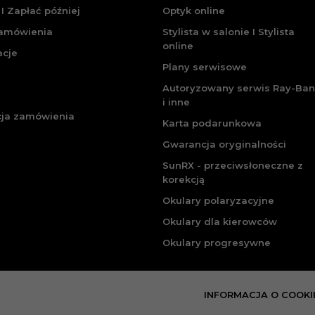
I Zapłać później
Optyk online
zamówienia
Stylista w salonie I Stylista
online
acje
Plany serwisowe
Autoryzowany serwis Ray-Ban
i inne
cja zamówienia
Karta podarunkowa
Gwarancja oryginalności
SunRX - przeciwsłoneczne z
korekcją
Okulary polaryzacyjne
Okulary dla kierowców
Okulary progresywne
INFORMACJA O COOKI