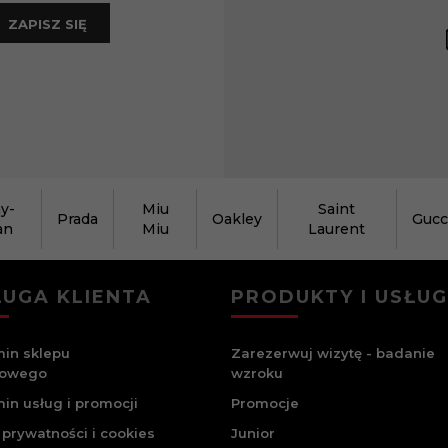
ZAPISZ SIĘ
y-
Miu
Saint
Prada
Oakley
Gucc
an
Miu
Laurent
UGA KLIENTA
PRODUKTY I USŁUG
in sklepu
Zarezerwuj wizytę - badanie
towego
wzroku
in usług i promocji
Promocje
 prywatności i cookies
Junior