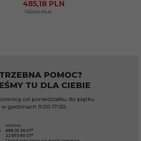
485,
18
PLN
596,
57
P
760,00 PLN
910,00 PLN
TRZEBNA POMOC?
EŚMY TU DLA CIEBIE
pomocą od poniedziałku do piątku
w godzinach
9:00-17:00.
Infolinia:
888 05 06 07*
22 873 80 07*
* koszt połączenia wg stawki operatora