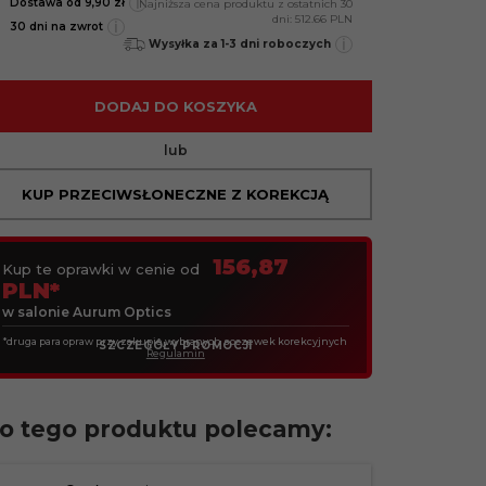
i
Dostawa od 9,90 zł
Najniższa cena produktu z ostatnich 30
dni:
512.66 PLN
i
30 dni na zwrot
i
Wysyłka za 1-3 dni roboczych
DODAJ DO KOSZYKA
lub
KUP PRZECIWSŁONECZNE Z KOREKCJĄ
156,87
Kup te oprawki w cenie od
PLN*
w salonie Aurum Optics
*druga para opraw przy zakupie wybranych soczewek korekcyjnych
SZCZEGÓŁY PROMOCJI
Regulamin
o tego produktu polecamy: