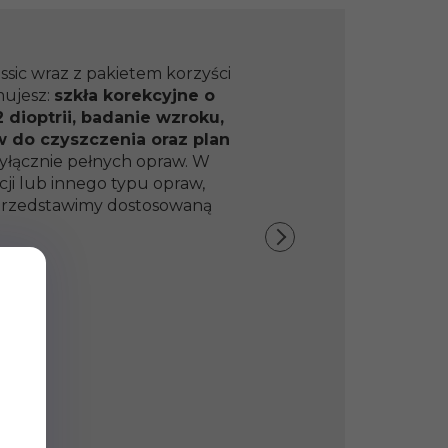
ssic wraz z pakietem korzyści
mujesz:
szkła korekcyjne o
 dioptrii, badanie wzroku,
w do czyszczenia oraz plan
yłącznie pełnych opraw. W
ji lub innego typu opraw,
y przedstawimy dostosowaną