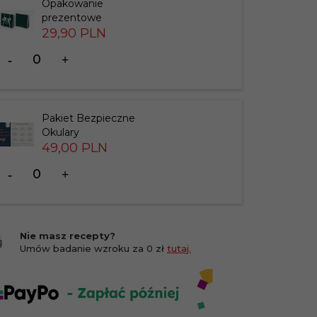
Opakowanie
prezentowe
29,
90
PLN
Ilość
dla
produktu
183826
Pakiet Bezpieczne
Okulary
49,
00
PLN
Ilość
dla
produktu
201412
Nie masz recepty?
Umów badanie wzroku za 0 zł
tutaj.