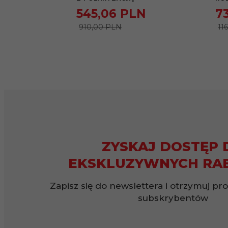
545,
06
PLN
7
910,00 PLN
11
ZYSKAJ DOSTĘP 
EKSKLUZYWNYCH RA
Zapisz się do newslettera i otrzymuj pr
subskrybentów