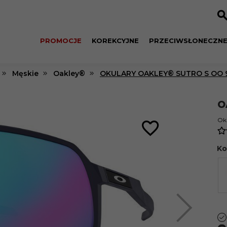
PROMOCJE
KOREKCYJNE
PRZECIWSŁONECZN
Męskie
Oakley®
OKULARY OAKLEY® SUTRO S OO 9
O
Ok
Ko