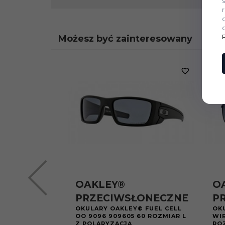
Możesz być zainteresowany
OAKLEY®
O
PRZECIWSŁONECZNE
P
OKULARY OAKLEY® FUEL CELL
OK
OO 9096 909605 60 ROZMIAR L
WIR
Z POLARYZACJĄ
RO