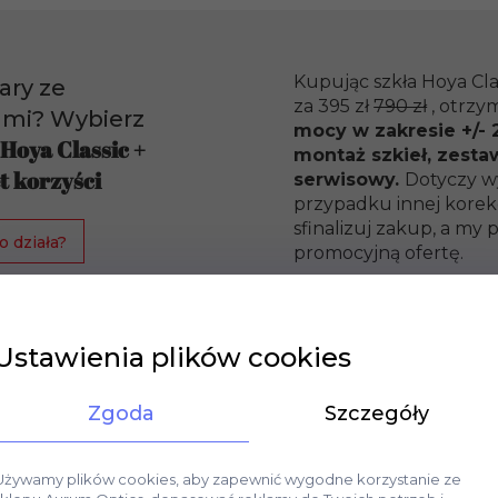
Kupując szkła Hoya Cla
ary ze
za 395 zł
790 zł
, otrzy
ami? Wybierz
mocy w zakresie +/- 2
 Hoya Classic +
montaż szkieł, zesta
t korzyści
serwisowy.
Dotyczy w
przypadku innej korekc
sfinalizuj zakup, a m
o działa?
promocyjną ofertę.
Ustawienia plików cookies
Zgoda
Szczegóły
Używamy plików cookies, aby zapewnić wygodne korzystanie ze