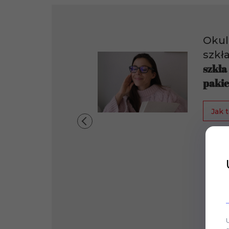
Okul
szkł
szkła
pakie
Jak t