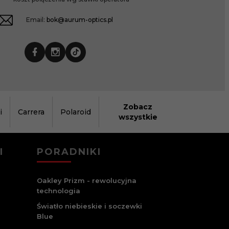
Email:
bok@aurum-optics.pl
Zobacz
i
Carrera
Polaroid
wszystkie
I
PORADNIKI
Oakley Prizm - rewolucyjna
technologia
Światło niebieskie i soczewki
Blue