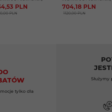
34,
53
PLN
704,
18
PLN
60,00 PLN
1120,00 PLN
PO
JEST
DO
Służymy 
BATÓW
omocje tylko dla