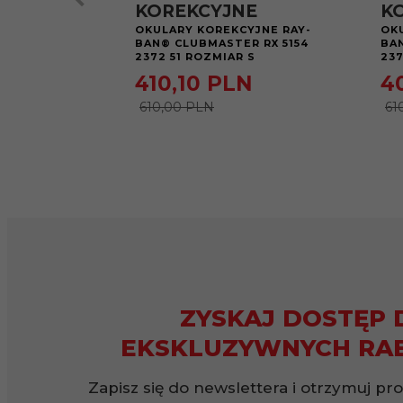
KOREKCYJNE
K
OKULARY KOREKCYJNE RAY-
OK
BAN® CLUBMASTER RX 5154
BA
2372 51 ROZMIAR S
237
410,
10
PLN
4
610,00 PLN
61
ZYSKAJ DOSTĘP 
EKSKLUZYWNYCH RA
Zapisz się do newslettera i otrzymuj pr