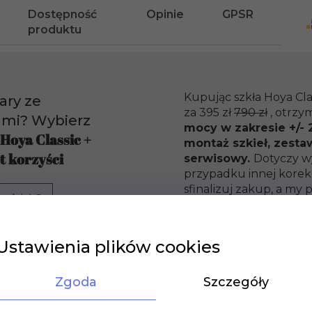
Dostępność
Opinie
GPSR
produktu
Kupując szkła Hoya Cla
ary ze
za 395 zł
790 zł
, otrzy
ami? Wybierz
mocy w zakresie +/- 2
 Hoya Classic +
montaż szkieł, zesta
t korzyści
serwisowy.
Dotyczy w
przypadku innej korekc
sfinalizuj zakup, a m
o działa?
promocyjną ofertę.
Ustawienia plików cookies
Zgoda
Szczegóły