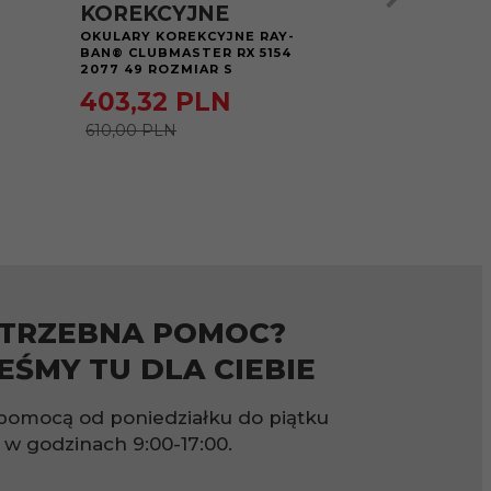
KOREKCYJNE
KOREKCY
OKULARY KOREKCYJNE RAY-
OKULARY KOR
BAN® CLUBMASTER RX 5154
BAN® CLUBMAS
2077 49 ROZMIAR S
2012 49 ROZM
403,
32
PLN
403,
32
610,00 PLN
610,00 PLN
TRZEBNA POMOC?
EŚMY TU DLA CIEBIE
pomocą od poniedziałku do piątku
w godzinach
9:00-17:00.