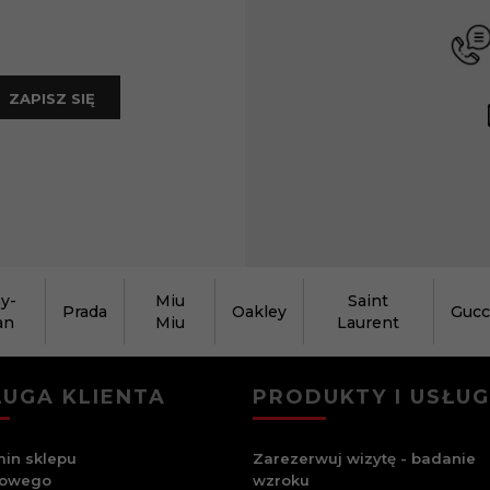
ZAPISZ SIĘ
y-
Miu
Saint
Prada
Oakley
Gucc
an
Miu
Laurent
UGA KLIENTA
PRODUKTY I USŁUG
in sklepu
Zarezerwuj wizytę - badanie
towego
wzroku