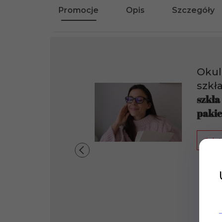
Promocje
Opis
Szczegóły
Okul
szkł
szkła
pakie
Jak t