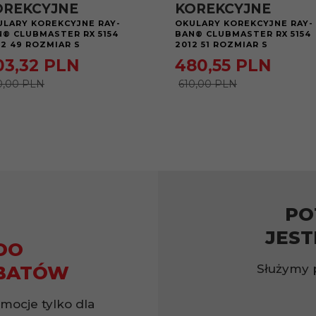
OREKCYJNE
KOREKCYJNE
ULARY KOREKCYJNE RAY-
OKULARY KOREKCYJNE RAY-
N® CLUBMASTER RX 5154
BAN® CLUBMASTER RX 5154
2 49 ROZMIAR S
2012 51 ROZMIAR S
03,
32
PLN
480,
55
PLN
0,00 PLN
610,00 PLN
PO
JEST
DO
Służymy 
BATÓW
omocje tylko dla