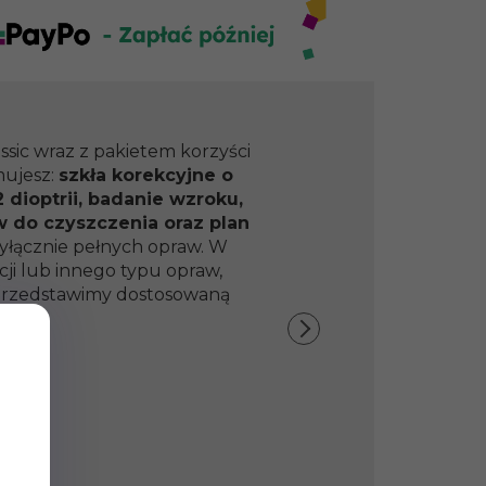
ssic wraz z pakietem korzyści
mujesz:
szkła korekcyjne o
 dioptrii, badanie wzroku,
w do czyszczenia oraz plan
yłącznie pełnych opraw. W
ji lub innego typu opraw,
y przedstawimy dostosowaną