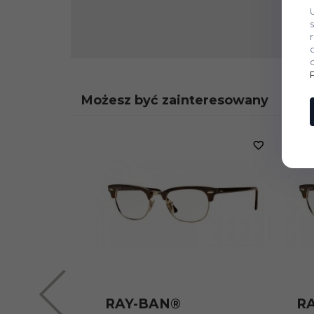
Możesz być zainteresowany
RAY-BAN®
R