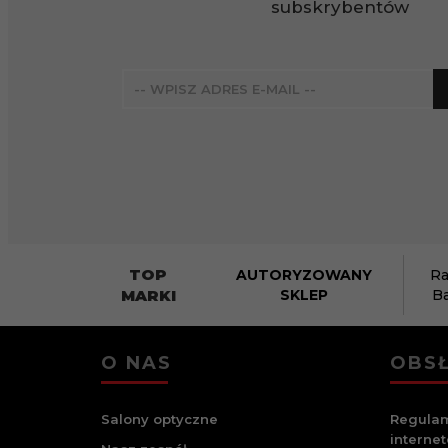
subskrybentów
TOP
AUTORYZOWANY
Ra
MARKI
SKLEP
B
O NAS
OBSŁ
Salony optyczne
Regulam
interne