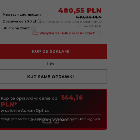
480,
55
PLN
i
Magazyn zagraniczny
610,00 PLN
i
Dostawa od 9,90 zł
Najniższa cena produktu z ostatnich 30
dni:
448.70 PLN
i
30 dni na zwrot
i
Wysyłka za 14-16 dni roboczych
KUP ZE SZKŁAMI
lub
KUP SAME OPRAWKI
144,16
Kup te oprawki w cenie od
PLN*
w salonie Aurum Optics
*druga para opraw przy zakupie wybranych soczewek korekcyjnych
SZCZEGÓŁY PROMOCJI
Regulamin