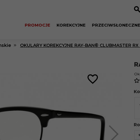
PROMOCJE
KOREKCYJNE
PRZECIWSŁONECZN
skie
OKULARY KOREKCYJNE RAY-BAN® CLUBMASTER RX 5
R
Oku
Ko
Ro
S