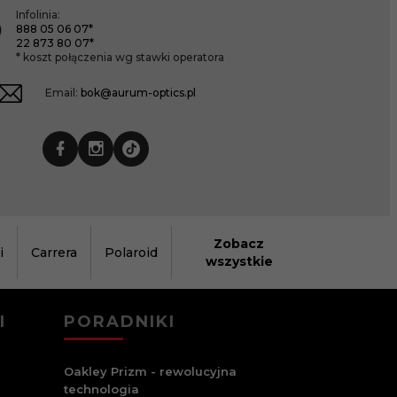
Infolinia:
888 05 06 07*
22 873 80 07*
* koszt połączenia wg stawki operatora
Email:
bok@aurum-optics.pl
Zobacz
i
Carrera
Polaroid
wszystkie
I
PORADNIKI
Oakley Prizm - rewolucyjna
technologia