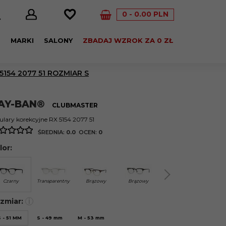
0
0.00
PLN
E
MARKI
SALONY
ZBADAJ WZROK ZA 0 ZŁ
154 2077 51 ROZMIAR S
AY-BAN®
CLUBMASTER
lary korekcyjne RX 5154 2077 51
ŚREDNIA:
0.0
OCEN:
0
lor:
Czarny
Transparentny
Brązowy
Brązowy
Brązowy
Czar
zmiar:
i
 - 51 MM
S - 49 mm
M - 53 mm