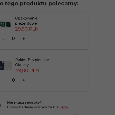
o tego produktu polecamy:
Opakowanie
prezentowe
29,
90
PLN
Ilość
dla
produktu
183826
Pakiet Bezpieczne
Okulary
49,
00
PLN
Ilość
dla
produktu
201412
Nie masz recepty?
Umów badanie wzroku za 0 zł
tutaj.