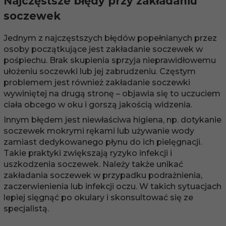
Najczęstsze błędy przy zakładaniu
soczewek
Jednym z najczęstszych błędów popełnianych przez
osoby początkujące jest zakładanie soczewek w
pośpiechu. Brak skupienia sprzyja nieprawidłowemu
ułożeniu soczewki lub jej zabrudzeniu. Częstym
problemem jest również zakładanie soczewki
wywiniętej na drugą stronę – objawia się to uczuciem
ciała obcego w oku i gorszą jakością widzenia.
Innym błędem jest niewłaściwa higiena, np. dotykanie
soczewek mokrymi rękami lub używanie wody
zamiast dedykowanego płynu do ich pielęgnacji.
Takie praktyki zwiększają ryzyko infekcji i
uszkodzenia soczewek. Należy także unikać
zakładania soczewek w przypadku podrażnienia,
zaczerwienienia lub infekcji oczu. W takich sytuacjach
lepiej sięgnąć po okulary i skonsultować się ze
specjalistą.