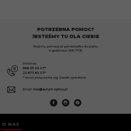
POTRZEBNA POMOC?
JESTEŚMY TU DLA CIEBIE
Służymy pomocą od poniedziałku do piątku
w godzinach
9:00-17:00.
Infolinia:
888 05 06 07*
22 873 80 07*
* koszt połączenia wg stawki operatora
Email:
bok@aurum-optics.pl
O NAS