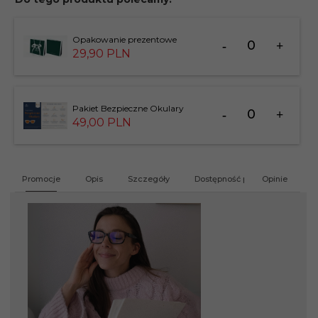
Ilość
Opakowanie prezentowe
dla
29,
90
PLN
produktu
183826
Ilość
Pakiet Bezpieczne Okulary
dla
49,
00
PLN
produktu
201412
Promocje
Opis
Szczegóły
Dostępność produktu
Opinie
G