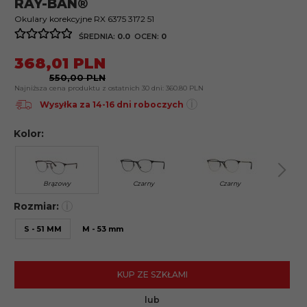
RAY-BAN®
Okulary korekcyjne RX 6375 3172 51
ŚREDNIA:
0.0
OCEN:
0
368,
01
PLN
550,00 PLN
Najniższa cena produktu z ostatnich 30 dni:
360.80 PLN
i
Wysyłka za 14-16 dni roboczych
Kolor:
Brązowy
Czarny
Czarny
Rozmiar:
i
S - 51 MM
M - 53 mm
KUP ZE SZKŁAMI
lub