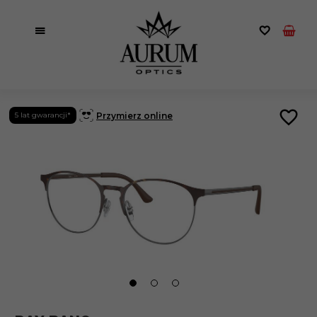
Przymierz online
5 lat gwarancji*