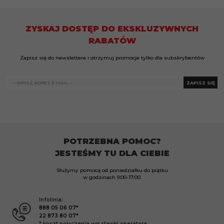
ZYSKAJ DOSTĘP DO EKSKLUZYWNYCH
RABATÓW
Zapisz się do newslettera i otrzymuj promocje tylko dla subskrybentów
ZAPISZ SIĘ
POTRZEBNA POMOC?
JESTEŚMY TU DLA CIEBIE
Służymy pomocą od poniedziałku do piątku
w godzinach
9:00-17:00.
Infolinia:
888 05 06 07*
22 873 80 07*
* koszt połączenia wg stawki operatora