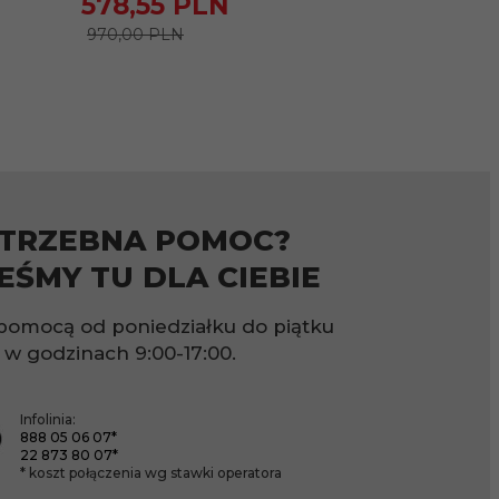
578,
55
PLN
675,
07
970,00 PLN
1050,00 PLN
TRZEBNA POMOC?
EŚMY TU DLA CIEBIE
pomocą od poniedziałku do piątku
w godzinach
9:00-17:00.
Infolinia:
888 05 06 07*
22 873 80 07*
* koszt połączenia wg stawki operatora