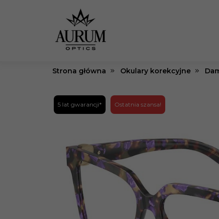
Strona główna
Okulary korekcyjne
Dam
5 lat gwarancji*
Ostatnia szansa!