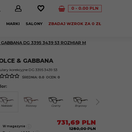
0
0.00
PLN
E
MARKI
SALONY
ZBADAJ WZROK ZA 0 ZŁ
GABBANA DG 3395 3439 53 ROZMIAR M
OLCE & GABBANA
lary korekcyjne DG 3395 3439 53
ŚREDNIA:
0.0
OCEN:
0
lor:
Niebieski
Różowy
Czarny
Brązowy
Niebieski
Czerw
731,
69
PLN
i
W magazynie
1280,00 PLN