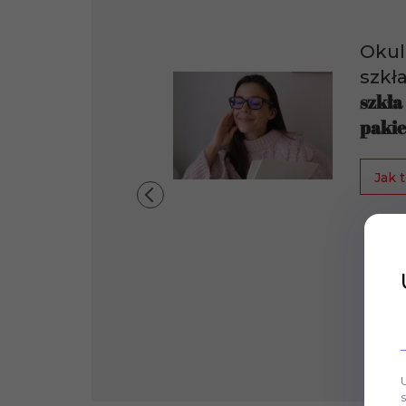
Okul
szkł
szkła
pakie
Jak t