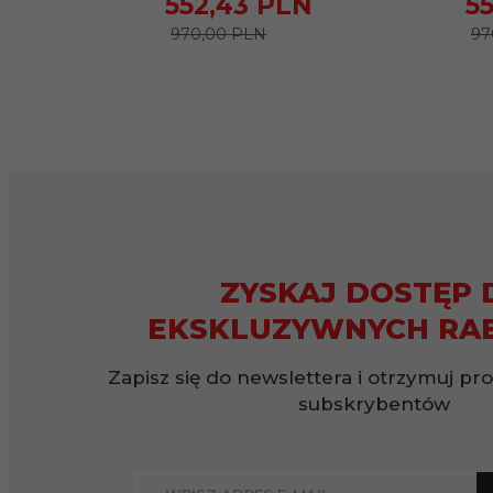
552,
43
PLN
55
970,00 PLN
97
ZYSKAJ DOSTĘP 
EKSKLUZYWNYCH RA
Zapisz się do newslettera i otrzymuj pr
subskrybentów