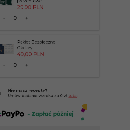
prezentowe
29,
90
PLN
Ilość
dla
produktu
183826
Pakiet Bezpieczne
Okulary
49,
00
PLN
Ilość
dla
produktu
201412
Nie masz recepty?
Umów badanie wzroku za 0 zł
tutaj.