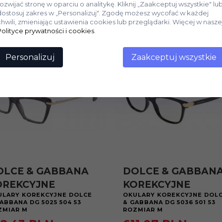
rozwijać stronę w oparciu o analitykę. Kliknij „Zaakceptuj wszystkie" lu
dostosuj zakres w „Personalizuj". Zgodę możesz wycofać w każdej
chwili, zmieniając ustawienia cookies lub przeglądarki. Więcej w nasze
Polityce prywatności i cookies
.
Personalizuj
Zaakceptuj wszystkie
OLCE & GABBANA
DOLCE & GABBAN
OREKCYJNE
KOREKCYJNE
ULARY KOREKCYJNE DOLCE
OKULARY KOREKCYJNE DOL
ABBANA DG 5025 504 53
& GABBANA DG 5036 501 53
ZMIAR M
ROZMIAR M