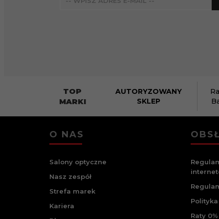
TOP
AUTORYZOWANY
Ra
MARKI
SKLEP
B
O NAS
OBSŁ
Salony optyczne
Regulam
interne
Nasz zespół
Regulam
Strefa marek
Polityka
Kariera
Raty 0% 