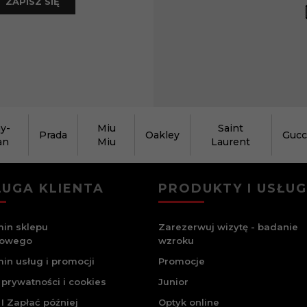
ZAPISZ SIĘ
y-
Miu
Saint
Prada
Oakley
Gucc
an
Miu
Laurent
UGA KLIENTA
PRODUKTY I USŁUG
in sklepu
Zarezerwuj wizytę - badanie
towego
wzroku
in usług i promocji
Promocje
 prywatności i cookies
Junior
I Zapłać później
Optyk online