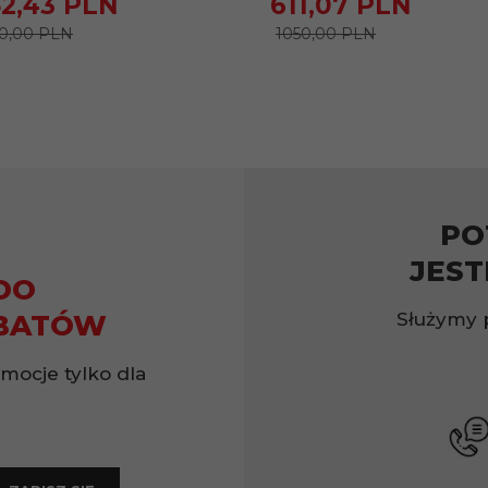
2,
43
PLN
611,
07
PLN
0,00 PLN
1050,00 PLN
PO
JEST
DO
Służymy 
BATÓW
omocje tylko dla