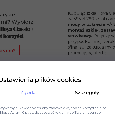
Kupując szkła Hoya Cla
ary ze
za 395 zł
790 zł
, otrzy
ami? Wybierz
mocy w zakresie +/- 2
 Hoya Classic +
montaż szkieł, zesta
t korzyści
serwisowy.
Dotyczy w
przypadku innej korekc
sfinalizuj zakup, a m
o działa?
promocyjną ofertę.
Ustawienia plików cookies
Zgoda
Szczegóły
Używamy plików cookies, aby zapewnić wygodne korzystanie ze
sklepu Aurum Optics, dopasować reklamy do Twoich potrzeb i