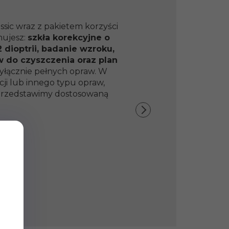
ssic wraz z pakietem korzyści
mujesz:
szkła korekcyjne o
 dioptrii, badanie wzroku,
w do czyszczenia oraz plan
yłącznie pełnych opraw. W
ji lub innego typu opraw,
y przedstawimy dostosowaną