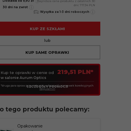
i
Dostawa od 9,90 zł
Najniższa cena produktu z ostatnich 30
dni:
717.34 PLN
i
30 dni na zwrot
i
Wysyłka za 1-3 dni roboczych
KUP ZE SZKŁAMI
lub
KUP SAME OPRAWKI
219,51 PLN*
Kup te oprawki w cenie od
w salonie Aurum Optics
*druga para opraw przy zakupie wybranych soczewek korekcyjnych
SZCZEGÓŁY PROMOCJI
Regulamin
o tego produktu polecamy:
Opakowanie