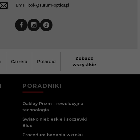
Email:
bok@aurum-optics.pl
Zobacz
i
Carrera
Polaroid
wszystkie
I
PORADNIKI
Oakley Prizm - rewolucyjna
technologia
Światło niebieskie i soczewki
Blue
Procedura badania wzroku