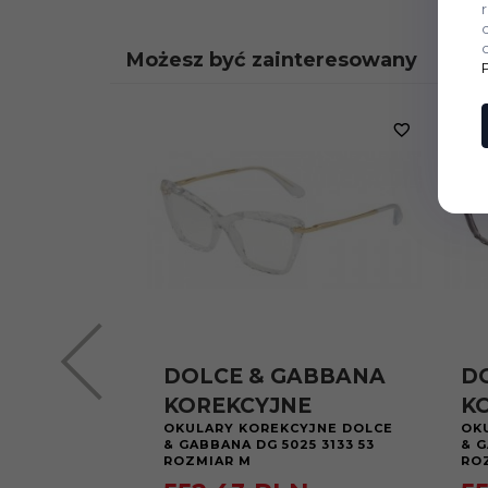
Możesz być zainteresowany
DOLCE & GABBANA
D
KOREKCYJNE
K
OKULARY KOREKCYJNE DOLCE
OK
& GABBANA DG 5025 3133 53
& G
ROZMIAR M
RO