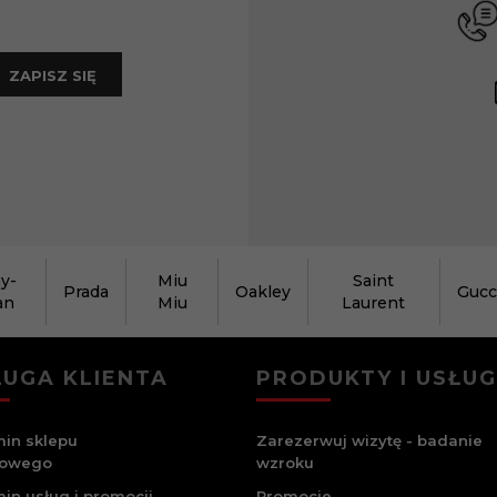
ZAPISZ SIĘ
y-
Miu
Saint
Prada
Oakley
Gucc
an
Miu
Laurent
UGA KLIENTA
PRODUKTY I USŁUG
in sklepu
Zarezerwuj wizytę - badanie
towego
wzroku
in usług i promocji
Promocje