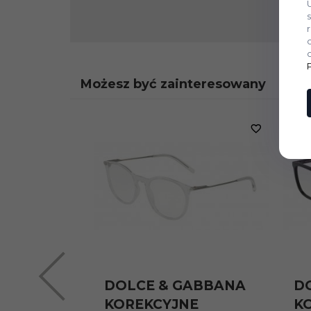
Możesz być zainteresowany
DOLCE & GABBANA
D
KOREKCYJNE
K