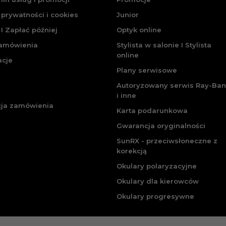
 prywatności i cookies
Junior
I Zapłać później
Optyk online
zamówienia
Stylista w salonie I Stylista
online
acje
Plany serwisowe
Autoryzowany serwis Ray-Ban
i inne
cja zamówienia
Karta podarunkowa
Gwarancja oryginalności
SunRX - przeciwsłoneczne z
korekcją
Okulary polaryzacyjne
Okulary dla kierowców
Okulary progresywne