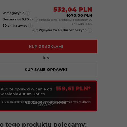
532,
04
PLN
i
W magazynie
1070,00 PLN
i
Dostawa od 9,90 zł
Najniższa cena produktu z ostatnich 30
dni:
521.61 PLN
i
30 dni na zwrot
i
Wysyłka za 1-3 dni roboczych
KUP ZE SZKŁAMI
lub
KUP SAME OPRAWKI
159,61 PLN*
Kup te oprawki w cenie od
w salonie Aurum Optics
*druga para opraw przy zakupie wybranych soczewek korekcyjnych
SZCZEGÓŁY PROMOCJI
Regulamin
o tego produktu polecamy: