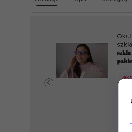
Okul
szkł
szkła
pakie
Jak t