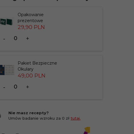
Opakowanie
prezentowe
29,
90
PLN
Ilość
dla
produktu
183826
Pakiet Bezpieczne
Okulary
49,
00
PLN
Ilość
dla
produktu
201412
Nie masz recepty?
Umów badanie wzroku za 0 zł
tutaj.