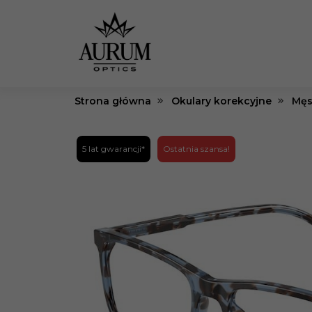
Strona główna
Okulary korekcyjne
Męs
5 lat gwarancji*
Ostatnia szansa!