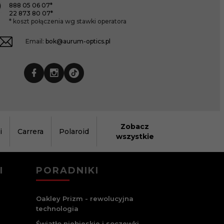
888 05 06 07*
22 873 80 07*
* koszt połączenia wg stawki operatora
Email:
bok@aurum-optics.pl
Zobacz
i
Carrera
Polaroid
wszystkie
I
PORADNIKI
Oakley Prizm - rewolucyjna
technologia
Światło niebieskie i soczewki