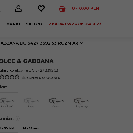
0
0.00
PLN
E
MARKI
SALONY
ZBADAJ WZROK ZA 0 ZŁ
ABBANA DG 3427 3392 53 ROZMIAR M
OLCE & GABBANA
lary korekcyjne DG 3427 3392 53
ŚREDNIA:
0.0
OCEN:
0
lor:
Niebieski
Szary
Czarny
Brązowy
zmiar:
i
M - 53 MM
M - 55 mm