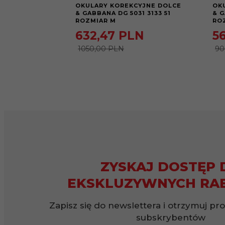
OKULARY KOREKCYJNE DOLCE
OK
& GABBANA DG 5031 3133 51
& G
ROZMIAR M
RO
632,
47
PLN
56
1050,00 PLN
90
ZYSKAJ DOSTĘP 
EKSKLUZYWNYCH RA
Zapisz się do newslettera i otrzymuj pr
subskrybentów