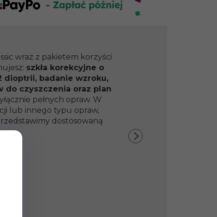
ssic wraz z pakietem korzyści
mujesz:
szkła korekcyjne o
 dioptrii, badanie wzroku,
w do czyszczenia oraz plan
yłącznie pełnych opraw. W
ji lub innego typu opraw,
y przedstawimy dostosowaną