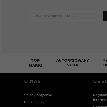
TOP
AUTORYZOWANY
Ra
MARKI
SKLEP
B
O NAS
OBSŁ
Salony optyczne
Regulam
interne
Nasz zespół
Regulam