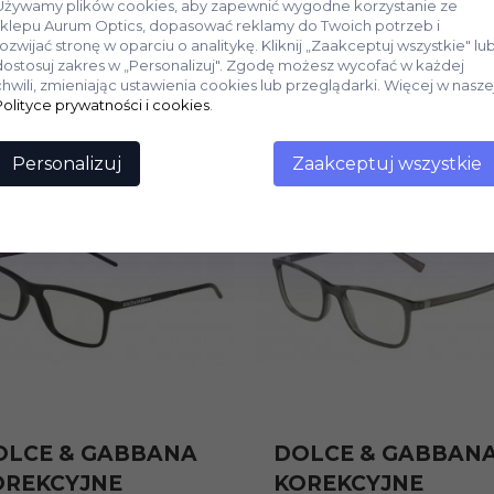
Używamy plików cookies, aby zapewnić wygodne korzystanie ze
sklepu Aurum Optics, dopasować reklamy do Twoich potrzeb i
rozwijać stronę w oparciu o analitykę. Kliknij „Zaakceptuj wszystkie" lu
dostosuj zakres w „Personalizuj". Zgodę możesz wycofać w każdej
chwili, zmieniając ustawienia cookies lub przeglądarki. Więcej w nasze
Polityce prywatności i cookies
.
Personalizuj
Zaakceptuj wszystkie
OLCE & GABBANA
DOLCE & GABBAN
OREKCYJNE
KOREKCYJNE