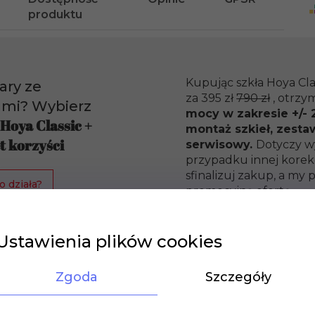
produktu
Kupując szkła Hoya Cla
ary ze
za 395 zł
790 zł
, otrzy
ami? Wybierz
mocy w zakresie +/- 2
 Hoya Classic +
montaż szkieł, zesta
t korzyści
serwisowy.
Dotyczy w
przypadku innej korekc
sfinalizuj zakup, a m
o działa?
promocyjną ofertę.
Ustawienia plików cookies
Zgoda
Szczegóły