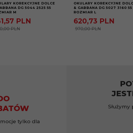
ULARY KOREKCYJNE DOLCE
OKULARY KOREKCYJNE DOL
ABBANA DG 5044 2525 55
& GABBANA DG 5027 3160 55
ZMIAR M
ROZMIAR L
1,
57
PLN
620,
73
PLN
0,00 PLN
970,00 PLN
PO
JEST
DO
Służymy 
BATÓW
omocje tylko dla