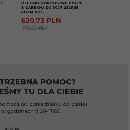
CE
OKULARY KOREKCYJNE DOLCE
OKULARY KOR
& GABBANA DG 5027 2525 55
& GABBANA DG
ROZMIAR L
ROZMIAR S
620,
73
PLN
536,
84
970,00 PLN
990,00 PLN
TRZEBNA POMOC?
EŚMY TU DLA CIEBIE
pomocą od poniedziałku do piątku
w godzinach
9:00-17:00.
Infolinia: