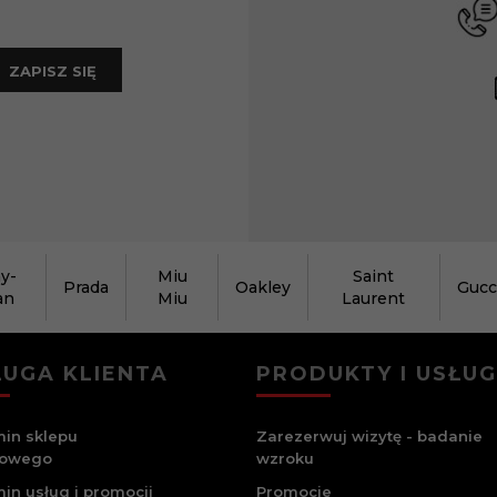
ZAPISZ SIĘ
y-
Miu
Saint
Prada
Oakley
Gucc
an
Miu
Laurent
UGA KLIENTA
PRODUKTY I USŁUG
in sklepu
Zarezerwuj wizytę - badanie
towego
wzroku
in usług i promocji
Promocje