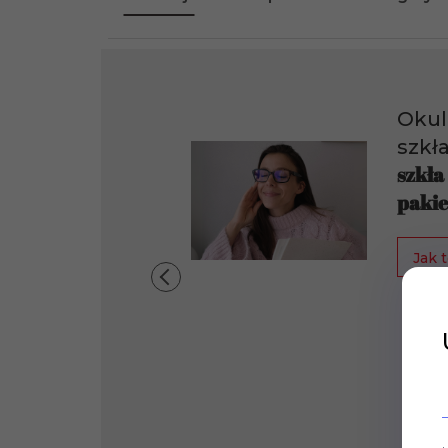
Okul
szkł
szkła
pakie
Jak t