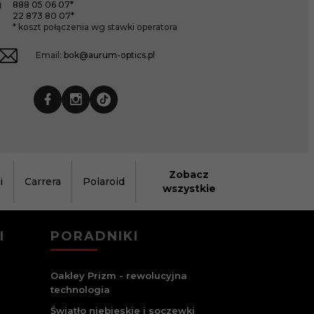
888 05 06 07*
22 873 80 07*
* koszt połączenia wg stawki operatora
Email:
bok@aurum-optics.pl
Zobacz
i
Carrera
Polaroid
wszystkie
I
PORADNIKI
Oakley Prizm - rewolucyjna
technologia
Światło niebieskie i soczewki