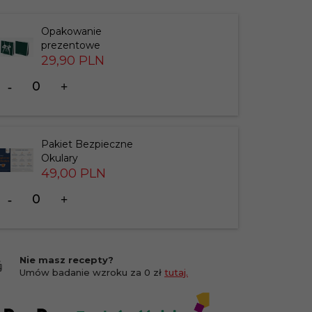
Opakowanie
prezentowe
29,
90
PLN
Ilość
dla
produktu
183826
Pakiet Bezpieczne
Okulary
49,
00
PLN
Ilość
dla
produktu
201412
Nie masz recepty?
Umów badanie wzroku za 0 zł
tutaj.