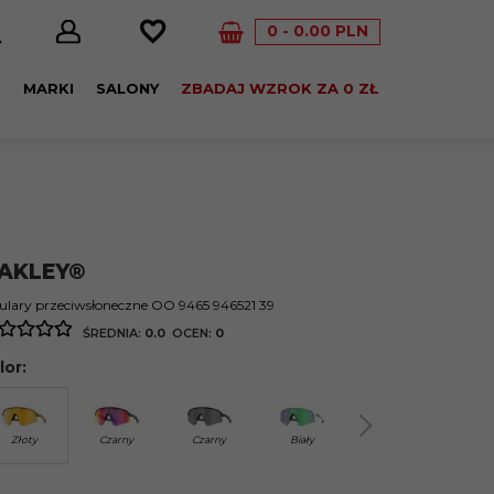
0
0.00
PLN
E
MARKI
SALONY
ZBADAJ WZROK ZA 0 ZŁ
AKLEY®
lary przeciwsłoneczne OO 9465 946521 39
ŚREDNIA:
0.0
OCEN:
0
lor:
Złoty
Czarny
Czarny
Biały
Niebieski
Bia