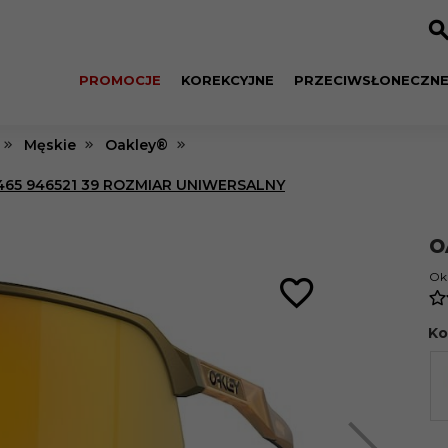
PROMOCJE
KOREKCYJNE
PRZECIWSŁONECZN
Męskie
Oakley®
65 946521 39 ROZMIAR UNIWERSALNY
O
Oku
Ko