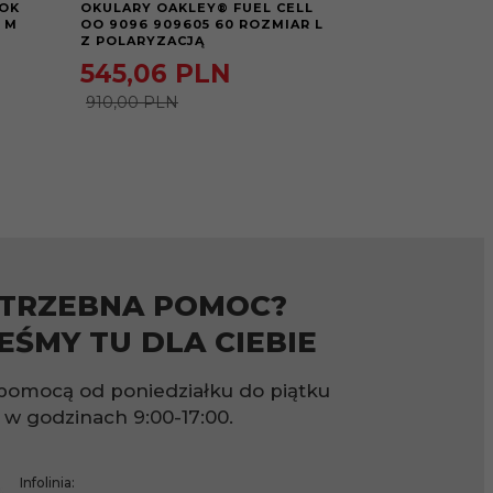
OK
OKULARY OAKLEY® FUEL CELL
OKULARY OAK
 M
OO 9096 909605 60 ROZMIAR L
9014 12-856 6
Z POLARYZACJĄ
POLARYZACJĄ
545,
06
PLN
596,
57
P
910,00 PLN
910,00 PLN
TRZEBNA POMOC?
EŚMY TU DLA CIEBIE
pomocą od poniedziałku do piątku
w godzinach
9:00-17:00.
Infolinia: