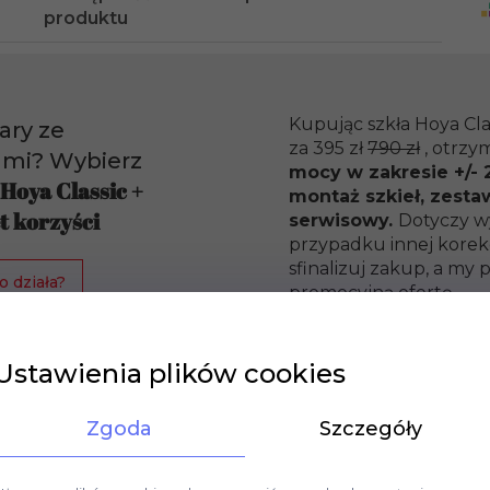
produktu
Kupując szkła Hoya Cla
ary ze
za 395 zł
790 zł
, otrzy
ami? Wybierz
mocy w zakresie +/- 2
 Hoya Classic +
montaż szkieł, zesta
t korzyści
serwisowy.
Dotyczy w
przypadku innej korekc
sfinalizuj zakup, a m
o działa?
promocyjną ofertę.
Ustawienia plików cookies
Zgoda
Szczegóły