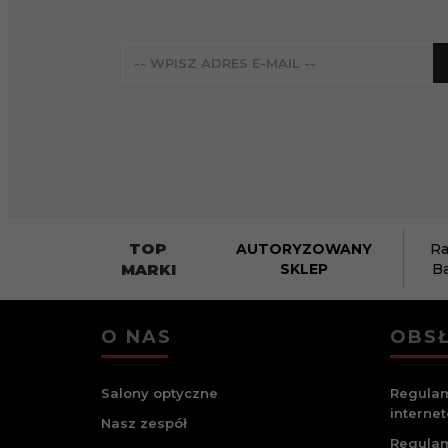
TOP
AUTORYZOWANY
Ra
MARKI
SKLEP
B
O NAS
OBSŁ
Salony optyczne
Regulam
interne
Nasz zespół
Regulam