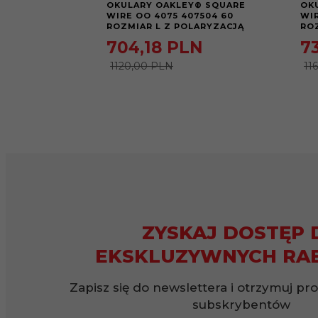
OKULARY OAKLEY® SQUARE
OK
WIRE OO 4075 407504 60
WIR
ROZMIAR L Z POLARYZACJĄ
RO
704,
18
PLN
7
1120,00 PLN
11
ZYSKAJ DOSTĘP 
EKSKLUZYWNYCH RA
Zapisz się do newslettera i otrzymuj pr
subskrybentów