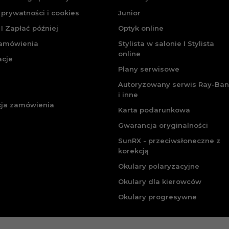
 prywatności i cookies
Junior
I Zapłać później
Optyk online
zamówienia
Stylista w salonie I Stylista
online
acje
Plany serwisowe
Autoryzowany serwis Ray-Ban
i inne
cja zamówienia
Karta podarunkowa
Gwarancja oryginalności
SunRX - przeciwsłoneczne z
korekcją
Okulary polaryzacyjne
Okulary dla kierowców
Okulary progresywne