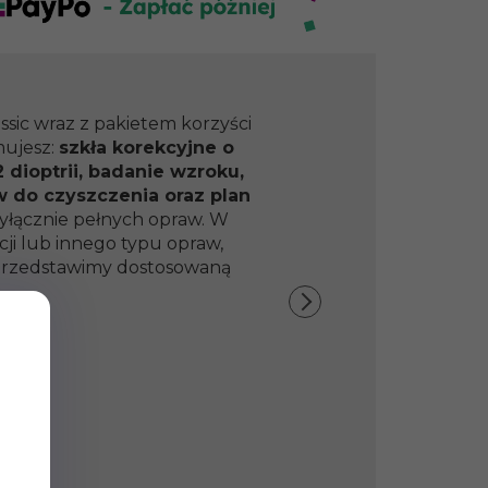
ssic wraz z pakietem korzyści
mujesz:
szkła korekcyjne o
 dioptrii, badanie wzroku,
w do czyszczenia oraz plan
yłącznie pełnych opraw. W
ji lub innego typu opraw,
y przedstawimy dostosowaną