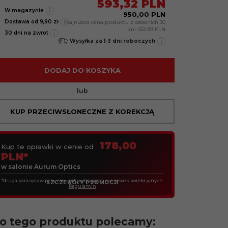
593,
32
PLN
i
W magazynie
950,00 PLN
i
Dostawa od 9,90 zł
Najniższa cena produktu z ostatnich 30
dni:
553.99 PLN
i
30 dni na zwrot
i
Wysyłka za 1-3 dni roboczych
DODAJ DO KOSZYKA
lub
KUP PRZECIWSŁONECZNE Z KOREKCJĄ
178,00
Kup te oprawki w cenie od
PLN*
w salonie Aurum Optics
*druga para opraw przy zakupie wybranych soczewek korekcyjnych
SZCZEGÓŁY PROMOCJI
Regulamin
o tego produktu polecamy: