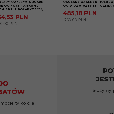
ULARY OAKLEY® SQUARE
OKULARY OAKLEY® HOLBRO
E OO 4075 407505 60
OO 9102 910236 55 ROZMIAR
ZMIAR L Z POLARYZACJĄ
485,
18
PLN
34,
53
PLN
760,00 PLN
60,00 PLN
PO
JEST
DO
Służymy 
BATÓW
omocje tylko dla