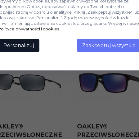
Używamy plików cookies, aby zapewnić wygodne korzystanie ze
sklepu Aurum Optics, dopasować reklamy do Twoich potrzeb i
rozwijać stronę w oparciu o analitykę. Kliknij „Zaakceptuj wszystkie" lu
dostosuj zakres w „Personalizuj". Zgodę możesz wycofać w każdej
chwili, zmieniając ustawienia cookies lub przeglądarki. Więcej w nasze
Polityce prywatności i cookies
.
Personalizuj
Zaakceptuj wszystkie
AKLEY®
OAKLEY®
RZECIWSŁONECZNE
PRZECIWSŁONECZ