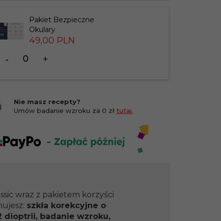
183826
Pakiet Bezpieczne
Okulary
49,
00
PLN
Ilość
dla
produktu
201412
Nie masz recepty?
Umów badanie wzroku za 0 zł
tutaj.
ssic wraz z pakietem korzyści
mujesz:
szkła korekcyjne o
 dioptrii, badanie wzroku,