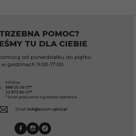
TRZEBNA POMOC?
EŚMY TU DLA CIEBIE
pomocą od poniedziałku do piątku
w godzinach
9:00-17:00.
Infolinia:
888 05 06 07*
22 873 80 07*
* koszt połączenia wg stawki operatora
Email:
bok@aurum-optics.pl