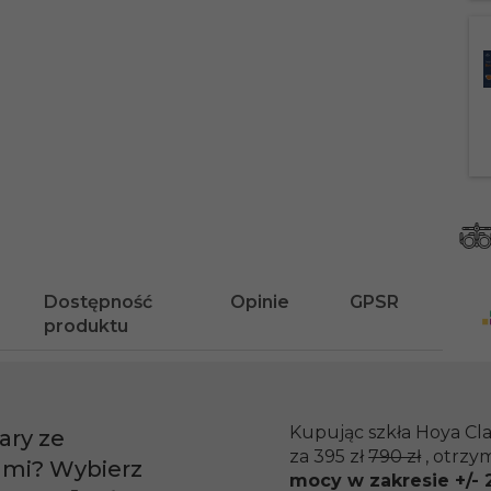
Dostępność
Opinie
GPSR
produktu
Kupując szkła Hoya Cla
ary ze
za 395 zł
790 zł
, otrzy
ami? Wybierz
mocy w zakresie +/- 2