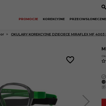
PROMOCJE
KOREKCYJNE
PRZECIWSŁONECZN
ior
OKULARY KOREKCYJNE DZIECIĘCE MIRAFLEX MF 4003 K
M
Ok