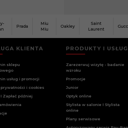
y-
Miu
Saint
Prada
Oakley
Gucc
an
Miu
Laurent
UGA KLIENTA
PRODUKTY I USŁUG
in sklepu
Zarezerwuj wizytę - badanie
towego
wzroku
in usług i promocji
Promocje
 prywatności i cookies
Junior
I Zapłać później
Optyk online
zamówienia
Stylista w salonie I Stylista
online
acje
Plany serwisowe
Autoryzowany serwis Ray-Ban