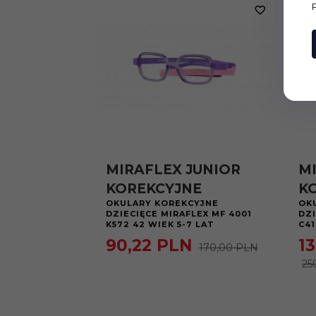
MIRAFLEX JUNIOR
M
KOREKCYJNE
K
OKULARY KOREKCYJNE
OK
DZIECIĘCE MIRAFLEX MF 4001
DZI
K572 42 WIEK 5-7 LAT
C41
90,
22
PLN
13
170,00 PLN
25