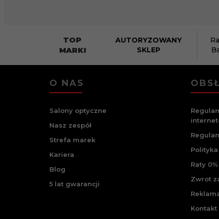
TOP
AUTORYZOWANY
Ra
MARKI
SKLEP
B
O NAS
OBSŁ
Salony optyczne
Regulam
interne
Nasz zespół
Regulam
Strefa marek
Polityka
Kariera
Raty 0% 
Blog
Zwrot 
5 lat gwarancji
Reklam
Kontakt