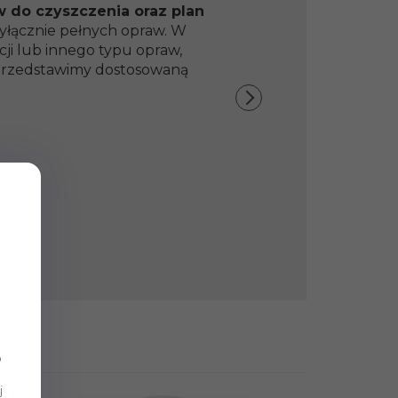
w do czyszczenia oraz plan
yłącznie pełnych opraw. W
ji lub innego typu opraw,
y przedstawimy dostosowaną
b
j