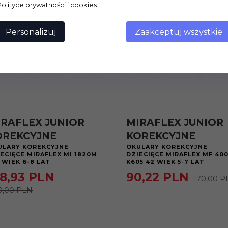
Polityce prywatności i cookies
.
Personalizuj
Zaakceptuj wszystkie
IRAFLEX JUNIOR
MIRAFLEX JUNIOR
OREKCYJNE
KOREKCYJNE
ULARY KOREKCYJNE
OKULARY KOREKCYJNE
ECIĘCE MIRAFLEX MI 1820M
DZIECIĘCE MIRAFLEX MF 40
 WIEK 6-8 LAT
K605 42 WIEK 5-7 LAT
8,
93
PLN
90,
22
PLN
170,00 P
0,00 PLN