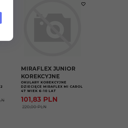
MIRAFLEX JUNIOR
KOREKCYJNE
OKULARY KOREKCYJNE
02
DZIECIĘCE MIRAFLEX MI CAROL
47 WIEK 6-10 LAT
101,
83
PLN
LN
220,00 PLN