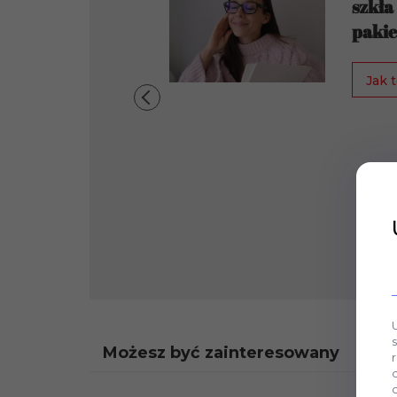
szkła
pakie
Jak t
Możesz być zainteresowany