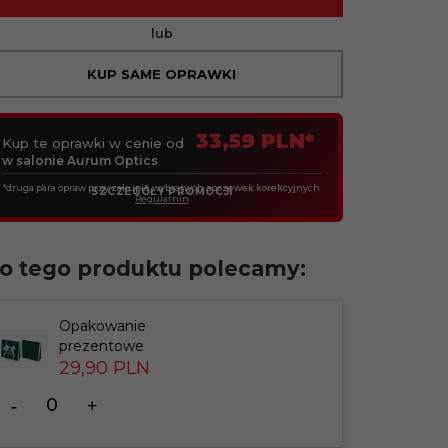
lub
KUP SAME OPRAWKI
33,59 PLN*
Kup te oprawki w cenie od
w salonie Aurum Optics
*druga para opraw przy zakupie wybranych soczewek korekcyjnych
SZCZEGÓŁY PROMOCJI
Regulamin
o tego produktu polecamy:
Opakowanie
prezentowe
29,
90
PLN
Ilość
dla
produktu