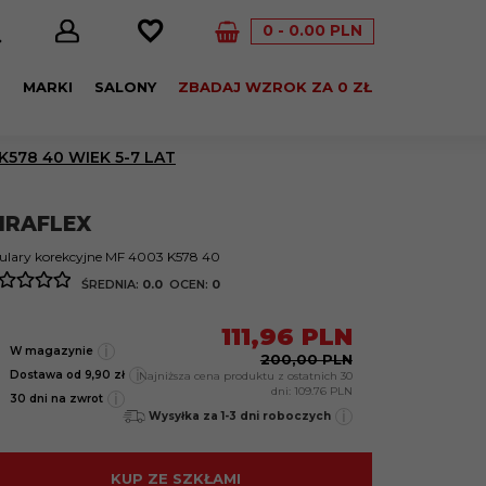
0
0.00
PLN
E
MARKI
SALONY
ZBADAJ WZROK ZA 0 ZŁ
578 40 WIEK 5-7 LAT
IRAFLEX
ulary korekcyjne MF 4003 K578 40
ŚREDNIA:
0.0
OCEN:
0
111,
96
PLN
i
W magazynie
200,00 PLN
i
Dostawa od 9,90 zł
Najniższa cena produktu z ostatnich 30
dni:
109.76 PLN
i
30 dni na zwrot
i
Wysyłka za 1-3 dni roboczych
KUP ZE SZKŁAMI