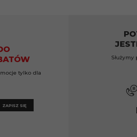
PO
JEST
DO
Służymy 
BATÓW
omocje tylko dla
ZAPISZ SIĘ