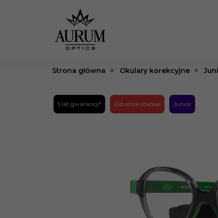
Strona główna
Okulary korekcyjne
Jun
5 lat gwarancji*
Ostatnia szansa!
Junior