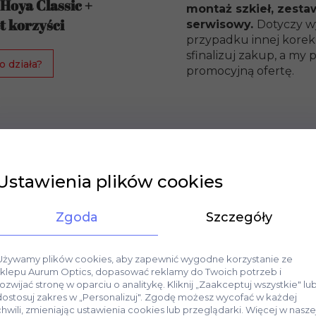
 Hoya Classic +
montaż szkieł, zesta
t korzyści
serwisowy.
Dotyczy w
przypadku innej korekc
sfinalizuj zakup, a m
o działa?
promocyjną ofertę.
Ustawienia plików cookies
Zgoda
Szczegóły
Używamy plików cookies, aby zapewnić wygodne korzystanie ze
sklepu Aurum Optics, dopasować reklamy do Twoich potrzeb i
rozwijać stronę w oparciu o analitykę. Kliknij „Zaakceptuj wszystkie" lu
dostosuj zakres w „Personalizuj". Zgodę możesz wycofać w każdej
chwili, zmieniając ustawienia cookies lub przeglądarki. Więcej w nasze