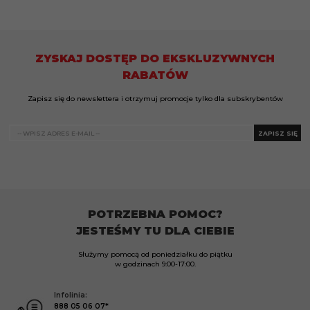
ZYSKAJ DOSTĘP DO EKSKLUZYWNYCH
RABATÓW
Zapisz się do newslettera i otrzymuj promocje tylko dla subskrybentów
ZAPISZ SIĘ
POTRZEBNA POMOC?
JESTEŚMY TU DLA CIEBIE
Służymy pomocą od poniedziałku do piątku
w godzinach
9:00-17:00.
Infolinia:
888 05 06 07*