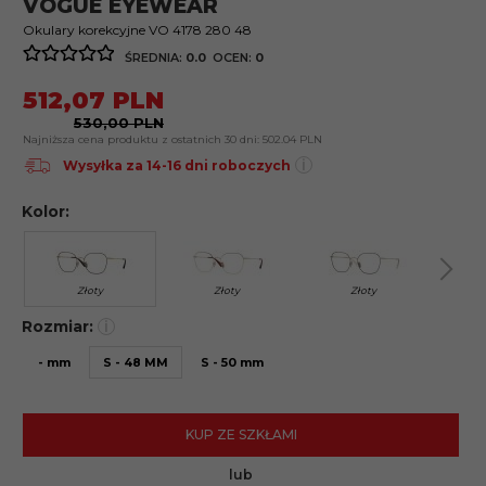
VOGUE EYEWEAR
Okulary korekcyjne VO 4178 280 48
ŚREDNIA:
0.0
OCEN:
0
512,
07
PLN
530,00 PLN
Najniższa cena produktu z ostatnich 30 dni:
502.04 PLN
i
Wysyłka za 14-16 dni roboczych
Kolor:
Złoty
Złoty
Złoty
Rozmiar:
i
- mm
S - 48 MM
S - 50 mm
KUP ZE SZKŁAMI
lub