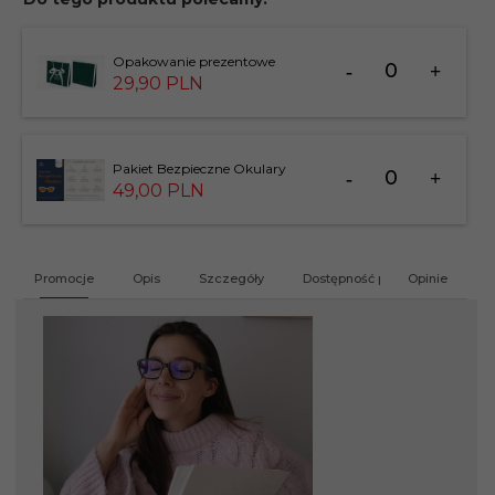
Ilość
Opakowanie prezentowe
dla
29,
90
PLN
produktu
183826
Ilość
Pakiet Bezpieczne Okulary
dla
49,
00
PLN
produktu
201412
Promocje
Opis
Szczegóły
Dostępność produktu
Opinie
G