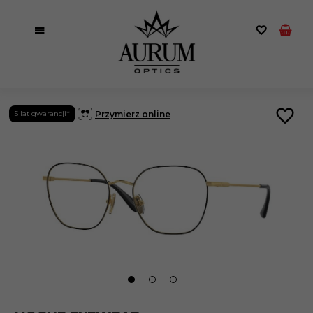
Przymierz online
5 lat gwarancji*