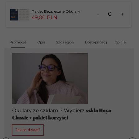
Ilość
Pakiet Bezpieczne Okulary
dla
49,
00
PLN
produktu
201412
Promocje
Opis
Szczegóły
Dostępność produktu
Opinie
G
szkła Hoya
Okulary ze szkłami? Wybierz
Classic + pakiet korzyści
Jak to działa?