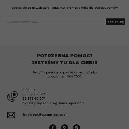
Zapisz się do newslettera i otrzymuj promocje tylko dla subskrybentów
ZAPISZ SIĘ
POTRZEBNA POMOC?
JESTEŚMY TU DLA CIEBIE
Służymy pomocą od poniedziałku do piątku
w godzinach
9:00-17:00.
Infolinia:
888 05 06 07*
22 873 80 07*
* koszt połączenia wg stawki operatora
Email:
bok@aurum-optics.pl