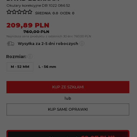
Okulary korekcyjne DB 1022 086 52
ŚREDNIA:
0.0
OCEN:
0
209,
89
PLN
760,00 PLN
Najniższa cena produktu z ostatnich 30 dni:
760.00 PLN
i
Wysyłka za 2-5 dni roboczych
Rozmiar:
i
M - 52 MM
L - 56 mm
KUP ZE SZKŁAMI
lub
KUP SAME OPRAWKI