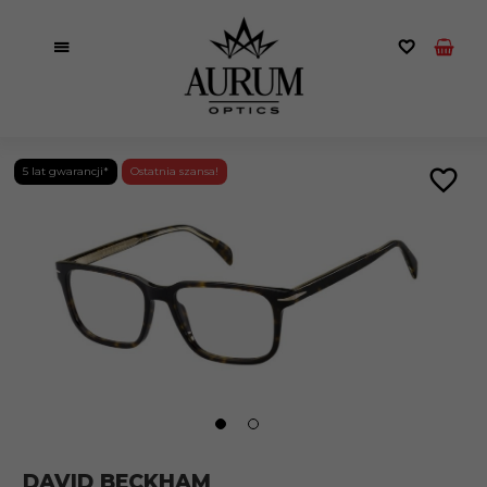
5 lat gwarancji*
Ostatnia szansa!
DAVID BECKHAM