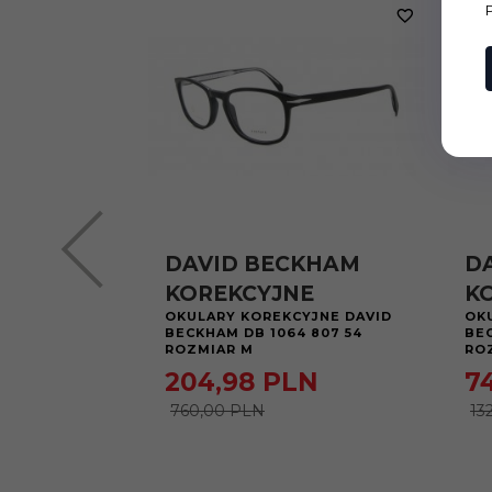
DAVID BECKHAM
D
KOREKCYJNE
K
OKULARY KOREKCYJNE DAVID
OK
BECKHAM DB 1064 807 54
BEC
ROZMIAR M
RO
204,
98
PLN
7
760,00 PLN
13