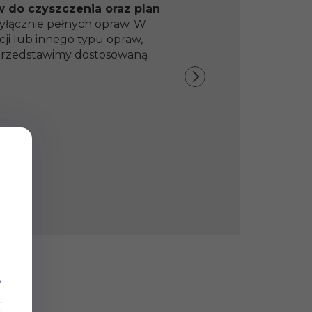
w do czyszczenia oraz plan
yłącznie pełnych opraw. W
ji lub innego typu opraw,
y przedstawimy dostosowaną
b
j