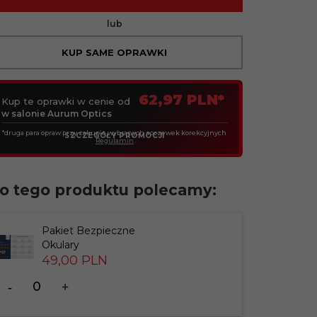
lub
KUP SAME OPRAWKI
62,97 PLN*
Kup te oprawki w cenie od
w salonie Aurum Optics
*druga para opraw przy zakupie wybranych soczewek korekcyjnych
SZCZEGÓŁY PROMOCJI
Regulamin
o tego produktu polecamy:
Pakiet Bezpieczne
Okulary
49,
00
PLN
Ilość
dla
produktu