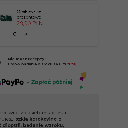
201412
Opakowanie
prezentowe
29,
90
PLN
Ilość
dla
produktu
183826
Nie masz recepty?
Umów badanie wzroku za 0 zł
tutaj.
ssic wraz z pakietem korzyści
mujesz:
szkła korekcyjne o
 dioptrii, badanie wzroku,