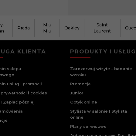
y-
Miu
Saint
Prada
Oakley
Gucc
an
Miu
Laurent
UGA KLIENTA
PRODUKTY I USŁUG
in sklepu
Zarezerwuj wizytę - badanie
towego
wzroku
in usług i promocji
Promocje
 prywatności i cookies
Junior
I Zapłać później
Optyk online
zamówienia
Stylista w salonie I Stylista
online
acje
Plany serwisowe
Autoryzowany serwis Ray-Ban