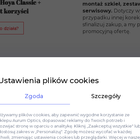
 Hoya Classic +
montaż szkieł, zesta
t korzyści
serwisowy.
Dotyczy w
przypadku innej korekc
sfinalizuj zakup, a m
o działa?
promocyjną ofertę.
Ustawienia plików cookies
Zgoda
Szczegóły
Używamy plików cookies, aby zapewnić wygodne korzystanie ze
sklepu Aurum Optics, dopasować reklamy do Twoich potrzeb i
rozwijać stronę w oparciu o analitykę. Kliknij „Zaakceptuj wszystkie" lu
dostosuj zakres w „Personalizuj". Zgodę możesz wycofać w każdej
chwili, zmieniając ustawienia cookies lub przeglądarki. Więcej w nasze