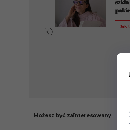
szkła
pakie
Jak t
Możesz być zainteresowany