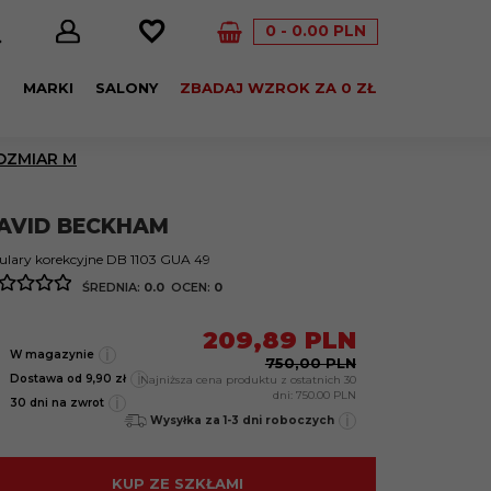
0
0.00
PLN
E
MARKI
SALONY
ZBADAJ WZROK ZA 0 ZŁ
OZMIAR M
AVID BECKHAM
lary korekcyjne DB 1103 GUA 49
ŚREDNIA:
0.0
OCEN:
0
209,
89
PLN
i
W magazynie
750,00 PLN
i
Dostawa od 9,90 zł
Najniższa cena produktu z ostatnich 30
dni:
750.00 PLN
i
30 dni na zwrot
i
Wysyłka za 1-3 dni roboczych
KUP ZE SZKŁAMI