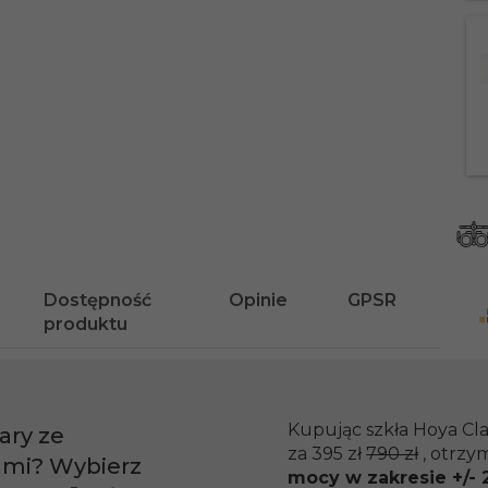
Dostępność
Opinie
GPSR
produktu
Kupując szkła Hoya Cla
ary ze
za 395 zł
790 zł
, otrzy
ami? Wybierz
mocy w zakresie +/- 2