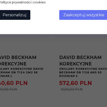
Polityce prywatności i cookies
.
Personalizuj
Zaakceptuj wszystkie
AVID BECKHAM
DAVID BECKHAM
OREKCYJNE
KOREKCYJNE
ULARY KOREKCYJNE DAVID
OKULARY KOREKCYJNE DAVI
KHAM DB 7124 2M2 58
BECKHAM DB 1126 ANS 50
ZMIAR L
ROZMIAR S
40,
60
PLN
572,
60
PLN
20,00 PLN
1020,00 PLN