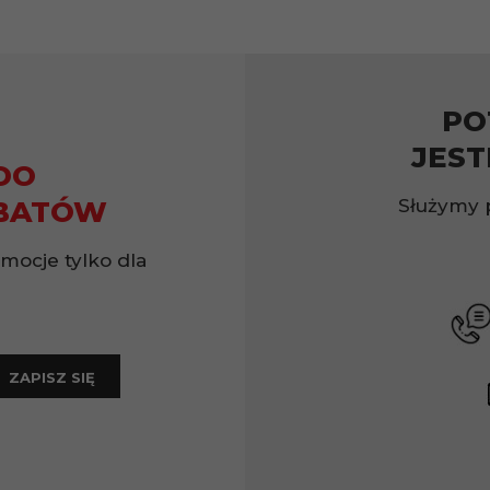
PO
JEST
DO
Służymy 
BATÓW
omocje tylko dla
ZAPISZ SIĘ