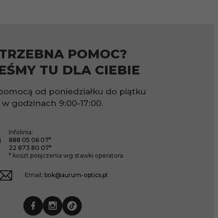
TRZEBNA POMOC?
EŚMY TU DLA CIEBIE
pomocą od poniedziałku do piątku
w godzinach
9:00-17:00.
Infolinia:
888 05 06 07*
22 873 80 07*
* koszt połączenia wg stawki operatora
Email:
bok@aurum-optics.pl