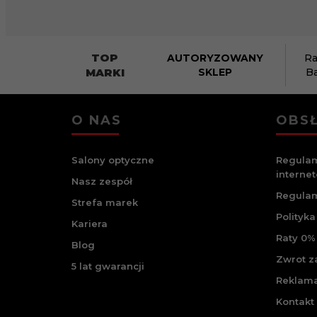
TOP
AUTORYZOWANY
Ra
MARKI
SKLEP
B
O NAS
OBSŁ
Salony optyczne
Regulam
interne
Nasz zespół
Regulam
Strefa marek
Polityka
Kariera
Raty 0% 
Blog
Zwrot 
5 lat gwarancji
Reklam
Kontakt