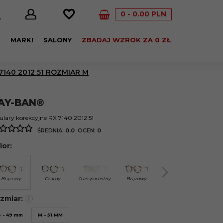
0
0.00
PLN
E
MARKI
SALONY
ZBADAJ WZROK ZA 0 ZŁ
140 2012 51 ROZMIAR M
AY-BAN®
lary korekcyjne RX 7140 2012 51
ŚREDNIA:
0.0
OCEN:
0
lor:
Brązowy
Czarny
Transparentny
Brązowy
Brązowy
Sza
zmiar:
i
S - 49 mm
M - 51 MM