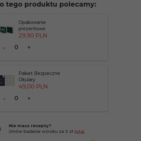
o tego produktu polecamy:
Opakowanie
prezentowe
29,
90
PLN
Ilość
dla
produktu
183826
Pakiet Bezpieczne
Okulary
49,
00
PLN
Ilość
dla
produktu
201412
Nie masz recepty?
Umów badanie wzroku za 0 zł
tutaj.