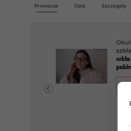
Promocje
Opis
Szczegóły
Okul
szkł
szkła
pakie
Jak t