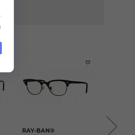
b
j
RAY-BAN®
RAY-BAN