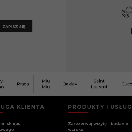
ZAPISZ SIĘ
y-
Miu
Saint
Prada
Oakley
Gucc
an
Miu
Laurent
UGA KLIENTA
PRODUKTY I USŁUG
in sklepu
Zarezerwuj wizytę - badanie
towego
wzroku