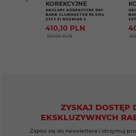
KOREKCYJNE
K
OKULARY KOREKCYJNE RAY-
OK
BAN® CLUBMASTER RX 5154
BA
2372 51 ROZMIAR S
237
410,
10
PLN
4
610,00 PLN
61
ZYSKAJ DOSTĘP 
EKSKLUZYWNYCH RA
Zapisz się do newslettera i otrzymuj pr