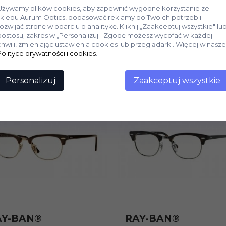
Używamy plików cookies, aby zapewnić wygodne korzystanie ze
sklepu Aurum Optics, dopasować reklamy do Twoich potrzeb i
rozwijać stronę w oparciu o analitykę. Kliknij „Zaakceptuj wszystkie" lu
dostosuj zakres w „Personalizuj". Zgodę możesz wycofać w każdej
chwili, zmieniając ustawienia cookies lub przeglądarki. Więcej w nasze
Polityce prywatności i cookies
.
Personalizuj
Zaakceptuj wszystkie
AY-BAN®
RAY-BAN®