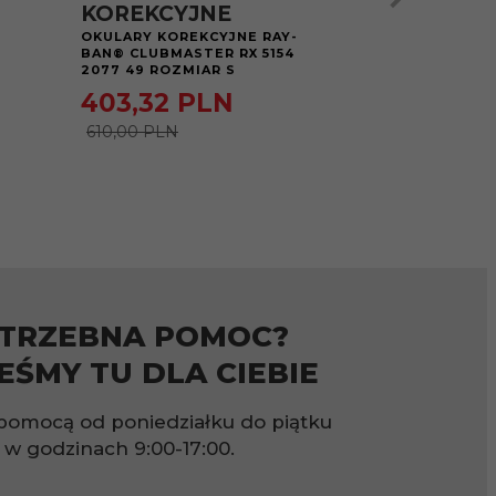
KOREKCYJNE
KOREKCY
OKULARY KOREKCYJNE RAY-
OKULARY KOR
BAN® CLUBMASTER RX 5154
BAN® CLUBMAS
2077 49 ROZMIAR S
2012 51 ROZMI
403,
32
PLN
480,
55
610,00 PLN
610,00 PLN
TRZEBNA POMOC?
EŚMY TU DLA CIEBIE
pomocą od poniedziałku do piątku
w godzinach
9:00-17:00.