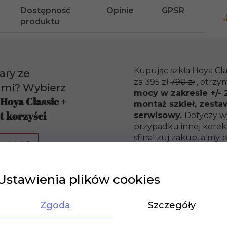
Dostępność
Opinie
GPSR
produktu
Kupując szkła Hoya Cla
ary ze
za 395 zł
790 zł
, otrzy
ami? Wybierz
mocy w zakresie +/- 2
 Hoya Classic +
montaż szkieł, zesta
t korzyści
serwisowy.
Dotyczy w
przypadku innej korekc
sfinalizuj zakup, a m
o działa?
promocyjną ofertę.
Ustawienia plików cookies
Zgoda
Szczegóły