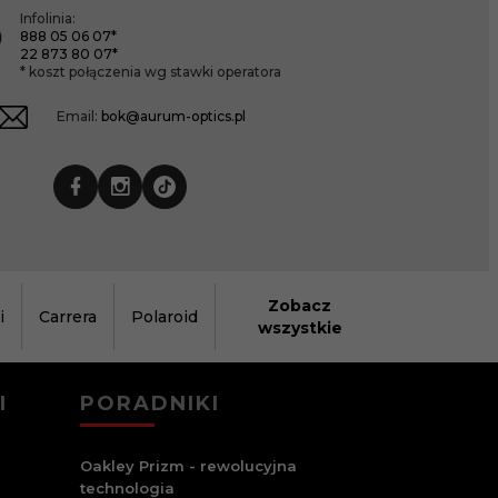
Infolinia:
888 05 06 07*
22 873 80 07*
* koszt połączenia wg stawki operatora
Email:
bok@aurum-optics.pl
Zobacz
i
Carrera
Polaroid
wszystkie
I
PORADNIKI
Oakley Prizm - rewolucyjna
technologia