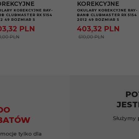
OREKCYJNE
KOREKCYJNE
ULARY KOREKCYJNE RAY-
OKULARY KOREKCYJNE RAY-
N® CLUBMASTER RX 5154
BAN® CLUBMASTER RX 5154
2 49 ROZMIAR S
2012 49 ROZMIAR S
03,
32
PLN
403,
32
PLN
0,00 PLN
610,00 PLN
PO
JEST
DO
Służymy 
BATÓW
omocje tylko dla