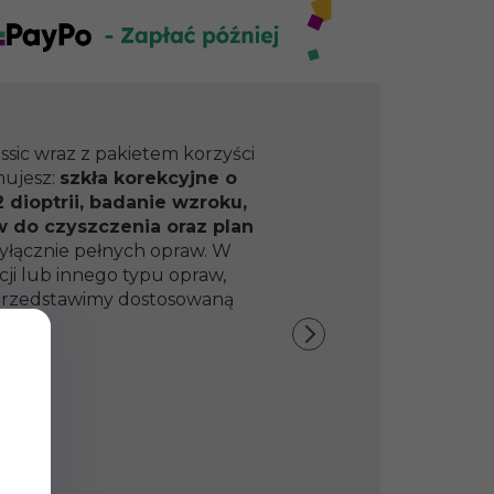
ssic wraz z pakietem korzyści
mujesz:
szkła korekcyjne o
 dioptrii, badanie wzroku,
w do czyszczenia oraz plan
yłącznie pełnych opraw. W
ji lub innego typu opraw,
y przedstawimy dostosowaną