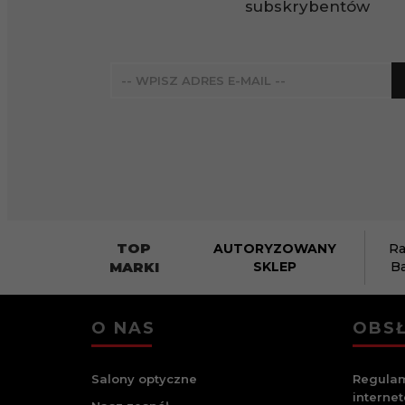
subskrybentów
TOP
AUTORYZOWANY
Ra
MARKI
SKLEP
B
O NAS
OBSŁ
Salony optyczne
Regulam
interne