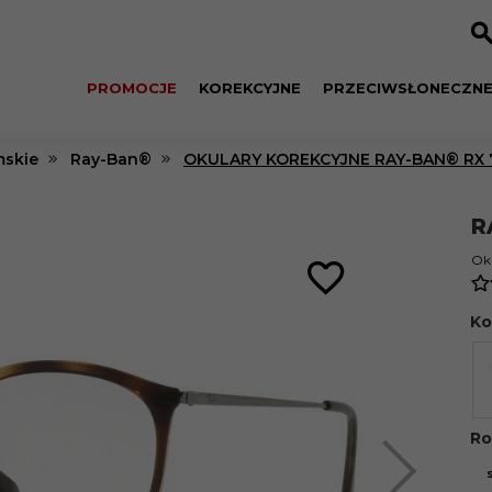
PROMOCJE
KOREKCYJNE
PRZECIWSŁONECZN
skie
Ray-Ban®
OKULARY KOREKCYJNE RAY-BAN® RX 7
R
Oku
Ko
Ro