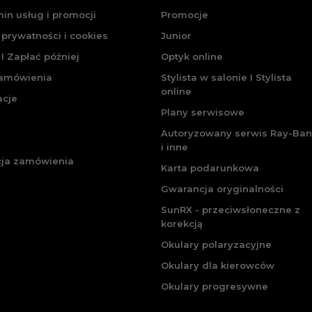
in usług i promocji
Promocje
 prywatności i cookies
Junior
I Zapłać później
Optyk online
zamówienia
Stylista w salonie I Stylista
online
acje
Plany serwisowe
Autoryzowany serwis Ray-Ban
i inne
cja zamówienia
Karta podarunkowa
Gwarancja oryginalności
SunRX - przeciwsłoneczne z
korekcją
Okulary polaryzacyjne
Okulary dla kierowców
Okulary progresywne