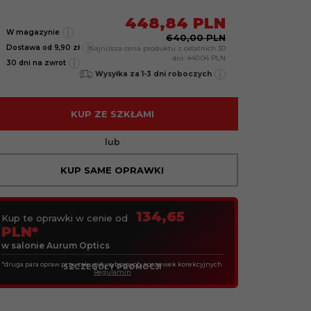
448,
84
PLN
i
W magazynie
640,00 PLN
i
Dostawa od 9,90 zł
Najniższa cena produktu z ostatnich 30
dni:
440.04 PLN
i
30 dni na zwrot
i
Wysyłka za 1-3 dni roboczych
KUP ZE SZKŁAMI
lub
KUP SAME OPRAWKI
134,65
Kup te oprawki w cenie od
PLN*
w salonie Aurum Optics
*druga para opraw przy zakupie wybranych soczewek korekcyjnych
SZCZEGÓŁY PROMOCJI
Regulamin