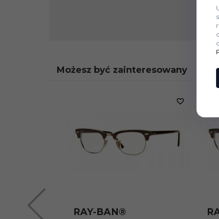
Możesz być zainteresowany
RAY-BAN®
R