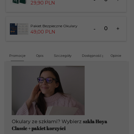
dla
29,
90
PLN
produktu
183826
Ilość
Pakiet Bezpieczne Okulary
dla
49,
00
PLN
produktu
201412
Promocje
Opis
Szczegóły
Dostępność produktu
Opinie
G
szkła Hoya
Okulary ze szkłami? Wybierz
Classic + pakiet korzyści