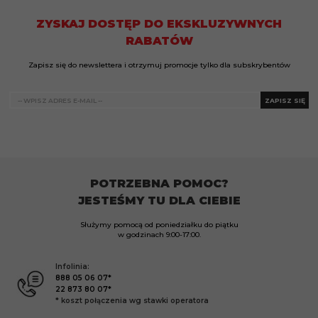
ZYSKAJ DOSTĘP DO EKSKLUZYWNYCH
RABATÓW
Zapisz się do newslettera i otrzymuj promocje tylko dla subskrybentów
ZAPISZ SIĘ
POTRZEBNA POMOC?
JESTEŚMY TU DLA CIEBIE
Służymy pomocą od poniedziałku do piątku
w godzinach
9:00-17:00.
Infolinia:
888 05 06 07*
22 873 80 07*
* koszt połączenia wg stawki operatora