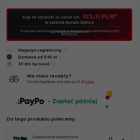
123,11 PLN*
Kup te oprawki w cenie od
w salonie Aurum Optics
*druga para opraw przy zakupie wybranych soczewek korekcyjnych
SZCZEGÓŁY PROMOCJI
Regulamin
i
Magazyn zagraniczny
i
Dostawa od 9,90 zł
i
30 dni na zwrot
Nie masz recepty?
Umów badanie wzroku za 0 zł
tutaj.
Do tego produktu polecamy:
Ilość
Opakowanie prezentowe