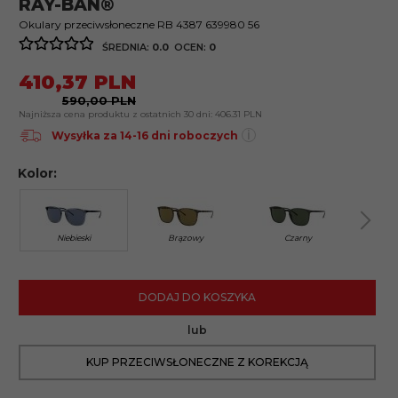
RAY-BAN®
Okulary przeciwsłoneczne RB 4387 639980 56
ŚREDNIA:
0.0
OCEN:
0
410,
37
PLN
590,00 PLN
Najniższa cena produktu z ostatnich 30 dni:
406.31 PLN
i
Wysyłka za 14-16 dni roboczych
Kolor:
Niebieski
Brązowy
Czarny
Tra
DODAJ DO KOSZYKA
lub
KUP PRZECIWSŁONECZNE Z KOREKCJĄ