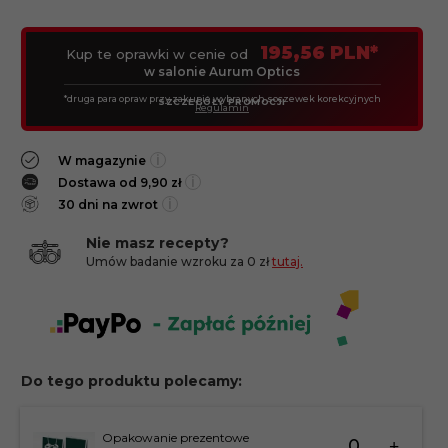
195,56 PLN*
Kup te oprawki w cenie od
w salonie Aurum Optics
*druga para opraw przy zakupie wybranych soczewek korekcyjnych
SZCZEGÓŁY PROMOCJI
Regulamin
i
W magazynie
i
Dostawa od 9,90 zł
i
30 dni na zwrot
Nie masz recepty?
Umów badanie wzroku za 0 zł
tutaj.
Do tego produktu polecamy:
Ilość
Opakowanie prezentowe