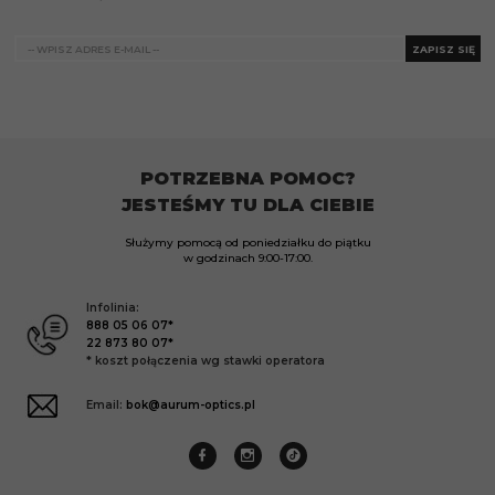
ZAPISZ SIĘ
POTRZEBNA POMOC?
JESTEŚMY TU DLA CIEBIE
Służymy pomocą od poniedziałku do piątku
w godzinach
9:00-17:00.
Infolinia:
888 05 06 07*
22 873 80 07*
* koszt połączenia wg stawki operatora
Email:
bok@aurum-optics.pl