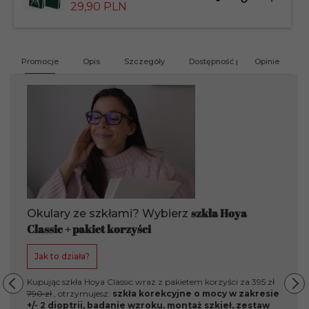
dla
29,
90
PLN
produktu
183826
Promocje
Opis
Szczegóły
Dostępność produktu
Opinie
G
szkła Hoya
Okulary ze szkłami? Wybierz
Classic + pakiet korzyści
Jak to działa?
Kupując szkła Hoya Classic wraz z pakietem korzyści za 395 zł
790 zł
, otrzymujesz:
szkła korekcyjne o mocy w zakresie
+/- 2 dioptrii, badanie wzroku, montaż szkieł, zestaw