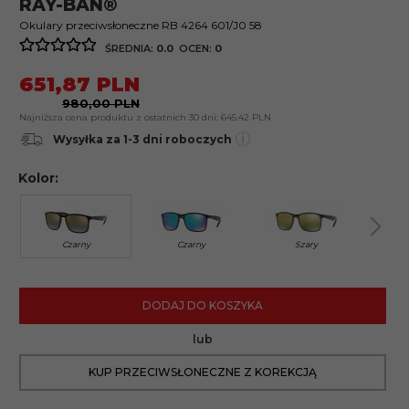
RAY-BAN®
Okulary przeciwsłoneczne RB 4264 601/J0 58
ŚREDNIA:
0.0
OCEN:
0
651,
87
PLN
980,00 PLN
Najniższa cena produktu z ostatnich 30 dni:
645.42 PLN
i
Wysyłka za 1-3 dni roboczych
Kolor:
Czarny
Czarny
Szary
B
DODAJ DO KOSZYKA
lub
KUP PRZECIWSŁONECZNE Z KOREKCJĄ