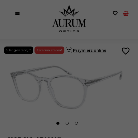
Przymierz online
5 lat gwarancji*
Ostatnia szansa!