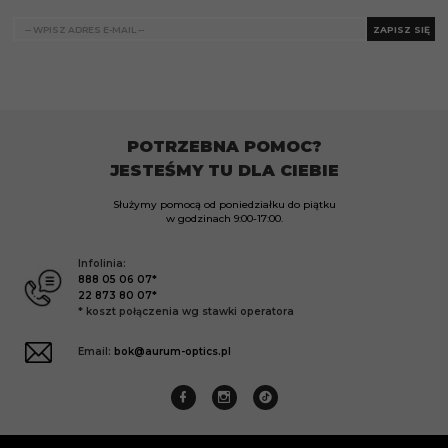
ZAPISZ SIĘ
POTRZEBNA POMOC?
JESTEŚMY TU DLA CIEBIE
Służymy pomocą od poniedziałku do piątku
w godzinach
9:00-17:00.
Infolinia:
888 05 06 07*
22 873 80 07*
* koszt połączenia wg stawki operatora
Email:
bok@aurum-optics.pl