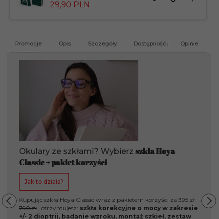
dla
29,
90
PLN
produktu
183826
Promocje
Opis
Szczegóły
Dostępność produktu
Opinie
G
szkła Hoya
Okulary ze szkłami? Wybierz
Classic + pakiet korzyści
Jak to działa?
Kupując szkła Hoya Classic wraz z pakietem korzyści za 395 zł
790 zł
, otrzymujesz:
szkła korekcyjne o mocy w zakresie
+/- 2 dioptrii, badanie wzroku, montaż szkieł, zestaw