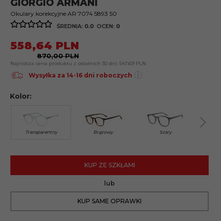
GIORGIO ARMANI
Okulary korekcyjne AR 7074 5893 50
ŚREDNIA:
0.0
OCEN:
0
558,
64
PLN
870,00 PLN
Najniższa cena produktu z ostatnich 30 dni:
547.69 PLN
i
Wysyłka za 14-16 dni roboczych
Kolor:
Transparentny
Brązowy
Szary
B
KUP ZE SZKŁAMI
lub
KUP SAME OPRAWKI