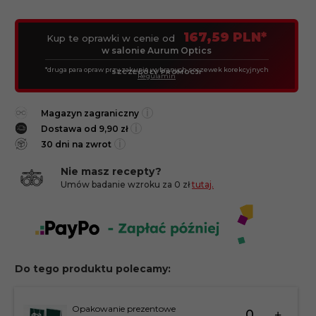
167,59 PLN*
Kup te oprawki w cenie od
w salonie Aurum Optics
*druga para opraw przy zakupie wybranych soczewek korekcyjnych
SZCZEGÓŁY PROMOCJI
Regulamin
i
Magazyn zagraniczny
i
Dostawa od 9,90 zł
i
30 dni na zwrot
Nie masz recepty?
Umów badanie wzroku za 0 zł
tutaj.
Do tego produktu polecamy:
Ilość
Opakowanie prezentowe