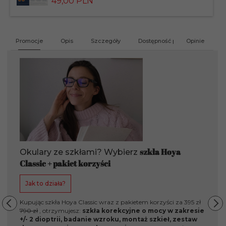
49,
00
PLN
produktu
201412
Promocje
Opis
Szczegóły
Dostępność produktu
Opinie
G
szkła Hoya
Okulary ze szkłami? Wybierz
Classic + pakiet korzyści
Jak to działa?
Kupując szkła Hoya Classic wraz z pakietem korzyści za 395 zł
790 zł
, otrzymujesz:
szkła korekcyjne o mocy w zakresie
+/- 2 dioptrii, badanie wzroku, montaż szkieł, zestaw