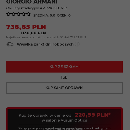
GIORGIO ARMANI
Okulary korekcyjne AR 7210 5686 53
ŚREDNIA:
0.0
OCEN:
0
736,
65
PLN
1130,00 PLN
Najniższa cena produktu z ostatnich 30 dni:
722.21 PLN
i
Wysyłka za 1-3 dni roboczych
KUP ZE SZKŁAMI
lub
KUP SAME OPRAWKI
220,99 PLN*
Kup te oprawki w cenie od
w salonie Aurum Optics
*druga para opraw przy zakupie wybranych soczewek korekcyjnych
SZCZEGÓŁY PROMOCJI