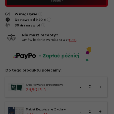
Regulamin
i
W magazynie
i
Dostawa od 9,90 zł
i
30 dni na zwrot
Nie masz recepty?
Umów badanie wzroku za 0 zł
tutaj.
Do tego produktu polecamy:
Ilość
Opakowanie prezentowe
dla
29,
90
PLN
produktu
183826
Ilość
Pakiet Bezpieczne Okulary
dla