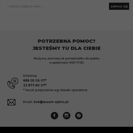
ZAPISZ SIĘ
POTRZEBNA POMOC?
JESTEŚMY TU DLA CIEBIE
Służymy pomocą od poniedziałku do piątku
w godzinach
9:00-17:00.
Infolinia:
888 05 06 07*
22 873 80 07*
* koszt połączenia wg stawki operatora
Email:
bok@aurum-optics.pl