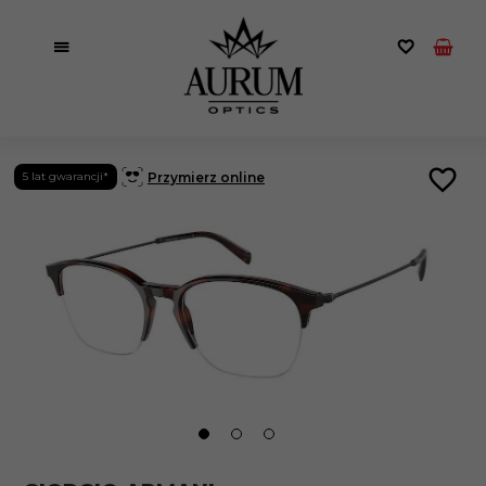
Przymierz online
5 lat gwarancji*