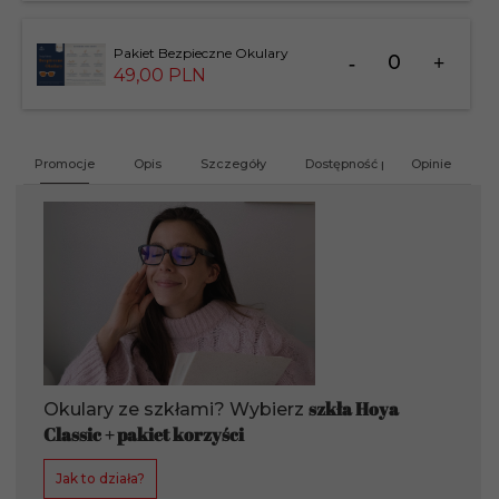
183826
Ilość
Pakiet Bezpieczne Okulary
dla
49,
00
PLN
produktu
201412
Promocje
Opis
Szczegóły
Dostępność produktu
Opinie
G
szkła Hoya
Okulary ze szkłami? Wybierz
Classic + pakiet korzyści
Jak to działa?