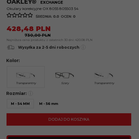
OAKLEY®
EXCHANGE
Okulary korekcyjne OX 8055 805503 54
ŚREDNIA:
0.0
OCEN:
0
428,
48
PLN
730,00 PLN
Najniższa cena produktu z ostatnich 30 dni:
420.08 PLN
i
Wysyłka za 2-5 dni roboczych
Kolor:
Transparentny
Szary
Transparentny
Rozmiar:
i
M - 54 MM
M - 56 mm
DODAJ DO KOSZYKA