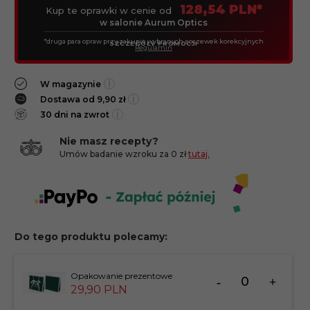
128,54 PLN*
Kup te oprawki w cenie od
w salonie Aurum Optics
*druga para opraw przy zakupie wybranych soczewek korekcyjnych
SZCZEGÓŁY PROMOCJI
Regulamin
i
W magazynie
i
Dostawa od 9,90 zł
i
30 dni na zwrot
Nie masz recepty?
Umów badanie wzroku za 0 zł
tutaj.
Do tego produktu polecamy:
Ilość
Opakowanie prezentowe
dla
29,
90
PLN
produktu