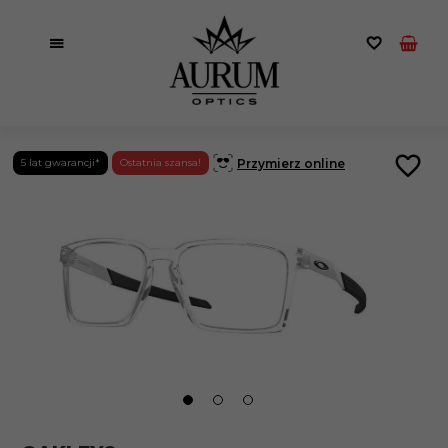
Przymierz online
5 lat gwarancji*
Ostatnia szansa!