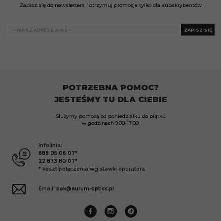
Zapisz się do newslettera i otrzymuj promocje tylko dla subskrybentów
ZAPISZ SIĘ
POTRZEBNA POMOC?
JESTEŚMY TU DLA CIEBIE
Służymy pomocą od poniedziałku do piątku
w godzinach
9:00-17:00.
Infolinia:
888 05 06 07*
22 873 80 07*
* koszt połączenia wg stawki operatora
Email:
bok@aurum-optics.pl