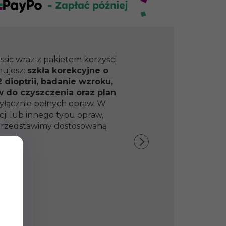
ssic wraz z pakietem korzyści
mujesz:
szkła korekcyjne o
 dioptrii, badanie wzroku,
w do czyszczenia oraz plan
yłącznie pełnych opraw. W
ji lub innego typu opraw,
y przedstawimy dostosowaną