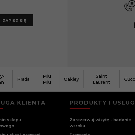
ZAPISZ SIĘ
y-
Miu
Saint
Prada
Oakley
Gucc
an
Miu
Laurent
UGA KLIENTA
PRODUKTY I USŁUG
in sklepu
Zarezerwuj wizytę - badanie
towego
wzroku
in usług i promocji
Promocje