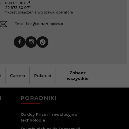
888 05 06 07*
22 873 80 07*
* koszt połączenia wg stawki operatora
Email:
bok@aurum-optics.pl
Zobacz
i
Carrera
Polaroid
wszystkie
I
PORADNIKI
Oakley Prizm - rewolucyjna
technologia
Światło niebieskie i soczewki