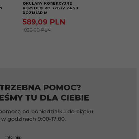
OKULARY KOREKCYJNE
OKULARY KOR
47
PERSOL® PO 3263V 24 50
PERSOL® PO 3
ROZMIAR M
ROZMIAR M
589,
09
PLN
476,
35
P
930,00 PLN
930,00 PLN
TRZEBNA POMOC?
EŚMY TU DLA CIEBIE
pomocą od poniedziałku do piątku
w godzinach
9:00-17:00.
Infolinia: