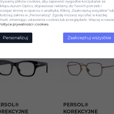
Używamy plików cookies, aby zapewnić wygodne korzystanie ze
sklepu Aurum Optics, dopasować reklamy do Twoich potrzeb i
rozwijać stronę w oparciu o analitykę. Kliknij „Zaakceptuj wszystkie" lu
dostosuj zakres w „Personalizuj". Zgodę możesz wycofać w każdej
chwili, zmieniając ustawienia cookies lub przeglądarki. Więcej w nasze
Polityce prywatności i cookies
.
Personalizuj
Zaakceptuj wszystkie
ERSOL®
PERSOL®
OREKCYJNE
KOREKCYJNE