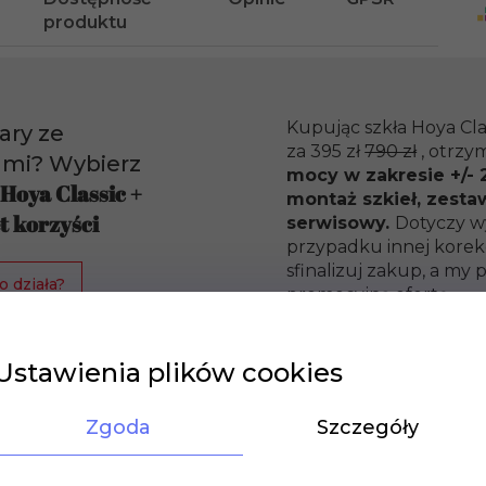
produktu
Kupując szkła Hoya Cla
ary ze
za 395 zł
790 zł
, otrzy
ami? Wybierz
mocy w zakresie +/- 2
 Hoya Classic +
montaż szkieł, zesta
t korzyści
serwisowy.
Dotyczy w
przypadku innej korekc
sfinalizuj zakup, a m
o działa?
promocyjną ofertę.
Ustawienia plików cookies
Zgoda
Szczegóły