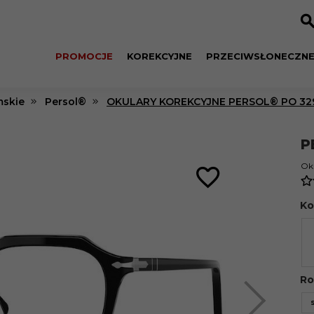
PROMOCJE
KOREKCYJNE
PRZECIWSŁONECZN
skie
Persol®
OKULARY KOREKCYJNE PERSOL® PO 329
P
Oku
Ko
Ro