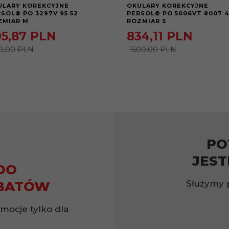
ULARY KOREKCYJNE
OKULARY KOREKCYJNE
SOL® PO 3297V 95 52
PERSOL® PO 5006VT 8007 
ZMIAR M
ROZMIAR S
5,
87
PLN
834,
11
PLN
0,00 PLN
1500,00 PLN
PO
JEST
DO
Służymy 
BATÓW
omocje tylko dla