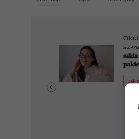
Okul
szkł
szkła
pakie
Jak t