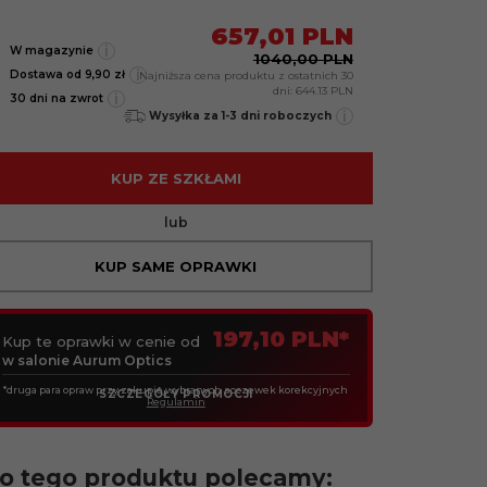
657,
01
PLN
i
W magazynie
1040,00 PLN
i
Dostawa od 9,90 zł
Najniższa cena produktu z ostatnich 30
dni:
644.13 PLN
i
30 dni na zwrot
i
Wysyłka za 1-3 dni roboczych
KUP ZE SZKŁAMI
lub
KUP SAME OPRAWKI
197,10 PLN*
Kup te oprawki w cenie od
w salonie Aurum Optics
*druga para opraw przy zakupie wybranych soczewek korekcyjnych
SZCZEGÓŁY PROMOCJI
Regulamin
o tego produktu polecamy: