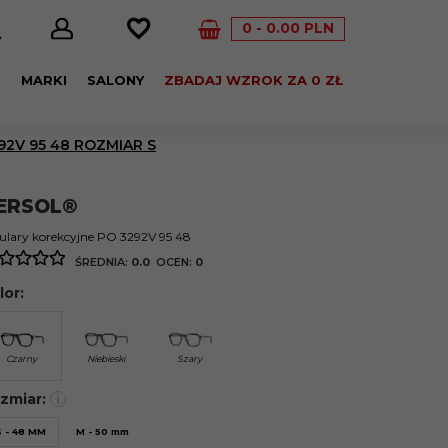
0
0.00
PLN
E
MARKI
SALONY
ZBADAJ WZROK ZA 0 ZŁ
2V 95 48 ROZMIAR S
ERSOL®
lary korekcyjne PO 3292V 95 48
ŚREDNIA:
0.0
OCEN:
0
lor:
Czarny
Niebieski
Szary
zmiar:
i
S - 48 MM
M - 50 mm