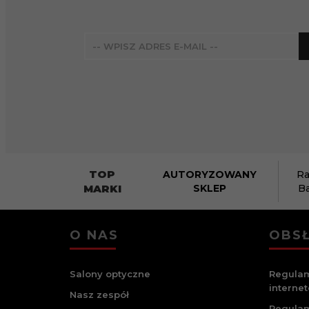
TOP
AUTORYZOWANY
Ra
MARKI
SKLEP
B
O NAS
OBSŁ
Salony optyczne
Regulam
interne
Nasz zespół
Regulam