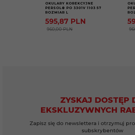
OKULARY KOREKCYJNE
OK
PERSOL® PO 3301V 1103 57
PER
ROZMIAR L
RO
595,
87
PLN
59
960,00 PLN
96
ZYSKAJ DOSTĘP 
EKSKLUZYWNYCH RA
Zapisz się do newslettera i otrzymuj pr
subskrybentów