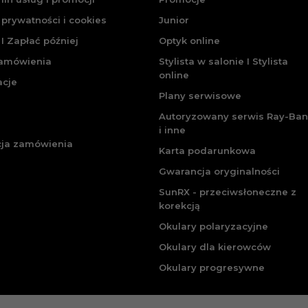
 prywatności i cookies
Junior
I Zapłać później
Optyk online
zamówienia
Stylista w salonie I Stylista
online
acje
Plany serwisowe
Autoryzowany serwis Ray-Ban
i inne
cja zamówienia
Karta podarunkowa
Gwarancja oryginalności
SunRX - przeciwsłoneczne z
korekcją
Okulary polaryzacyjne
Okulary dla kierowców
Okulary progresywne