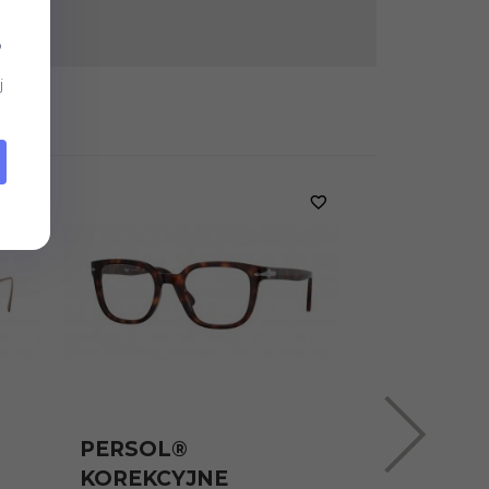
b
j
PERSOL®
PERSOL®
KOREKCYJNE
KOREKCY