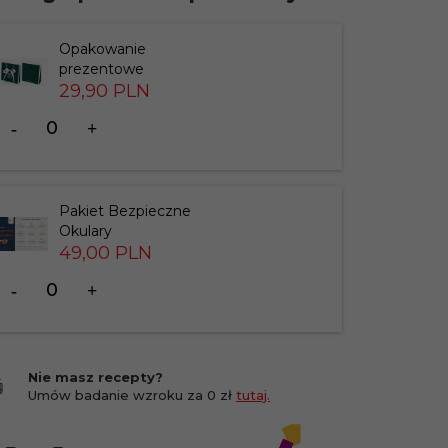
Opakowanie
prezentowe
29,
90
PLN
Ilość
dla
produktu
183826
Pakiet Bezpieczne
Okulary
49,
00
PLN
Ilość
dla
produktu
201412
Nie masz recepty?
Umów badanie wzroku za 0 zł
tutaj.