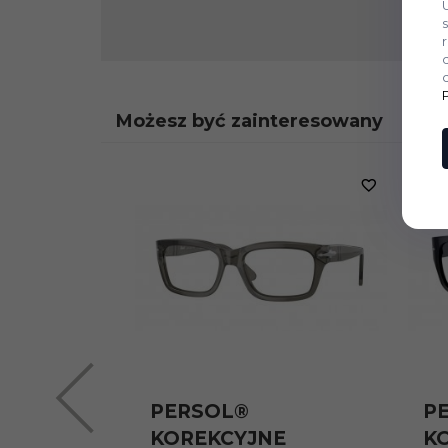
Możesz być zainteresowany
PERSOL®
P
KOREKCYJNE
K