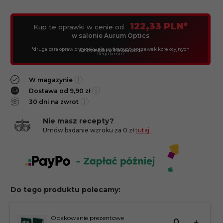
122,33 PLN*
Kup te oprawki w cenie od
w salonie Aurum Optics
*druga para opraw przy zakupie wybranych soczewek korekcyjnych
SZCZEGÓŁY PROMOCJI
Regulamin
i
W magazynie
i
Dostawa od 9,90 zł
i
30 dni na zwrot
Nie masz recepty?
Umów badanie wzroku za 0 zł
tutaj.
Do tego produktu polecamy:
Ilość
Opakowanie prezentowe