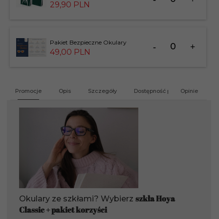
dla
29,
90
PLN
produktu
183826
Ilość
Pakiet Bezpieczne Okulary
dla
49,
00
PLN
produktu
201412
Promocje
Opis
Szczegóły
Dostępność produktu
Opinie
G
szkła Hoya
Okulary ze szkłami? Wybierz
Classic + pakiet korzyści