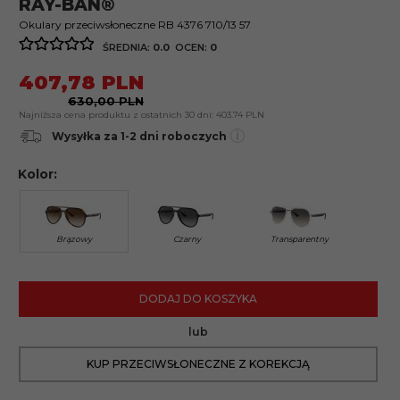
RAY-BAN®
Okulary przeciwsłoneczne RB 4376 710/13 57
ŚREDNIA:
0.0
OCEN:
0
407,
78
PLN
630,00 PLN
Najniższa cena produktu z ostatnich 30 dni:
403.74 PLN
i
Wysyłka za 1-2 dni roboczych
Kolor:
Brązowy
Czarny
Transparentny
DODAJ DO KOSZYKA
lub
KUP PRZECIWSŁONECZNE Z KOREKCJĄ