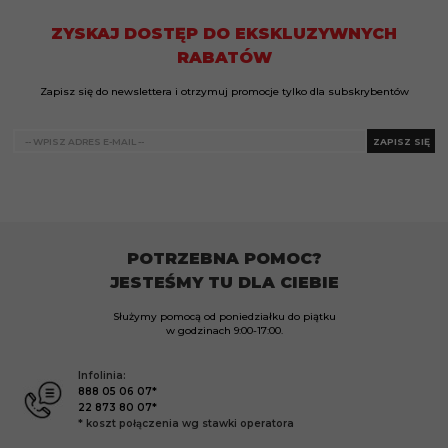
ZYSKAJ DOSTĘP DO EKSKLUZYWNYCH
RABATÓW
Zapisz się do newslettera i otrzymuj promocje tylko dla subskrybentów
ZAPISZ SIĘ
POTRZEBNA POMOC?
JESTEŚMY TU DLA CIEBIE
Służymy pomocą od poniedziałku do piątku
w godzinach
9:00-17:00.
Infolinia:
888 05 06 07*
22 873 80 07*
* koszt połączenia wg stawki operatora