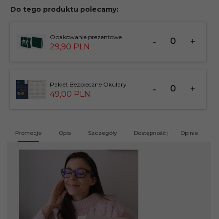
Do tego produktu polecamy:
Ilość
Opakowanie prezentowe
dla
29,
90
PLN
produktu
183826
Ilość
Pakiet Bezpieczne Okulary
dla
49,
00
PLN
produktu
201412
Promocje
Opis
Szczegóły
Dostępność produktu
Opinie
G