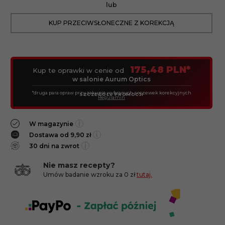
lub
KUP PRZECIWSŁONECZNE Z KOREKCJĄ
175,48 PLN*
Kup te oprawki w cenie od
w salonie Aurum Optics
*druga para opraw przy zakupie wybranych soczewek korekcyjnych
SZCZEGÓŁY PROMOCJI
Regulamin
i
W magazynie
i
Dostawa od 9,90 zł
i
30 dni na zwrot
Nie masz recepty?
Umów badanie wzroku za 0 zł
tutaj.