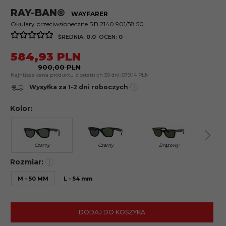
RAY-BAN®
WAYFARER
Okulary przeciwsłoneczne RB 2140 901/58 50
ŚREDNIA:
0.0
OCEN:
0
584,
93
PLN
900,00 PLN
Najniższa cena produktu z ostatnich 30 dni:
579.14 PLN
i
Wysyłka za 1-2 dni roboczych
Kolor:
Czarny
Czarny
Brązowy
B
Rozmiar:
i
M - 50 MM
L - 54 mm
DODAJ DO KOSZYKA