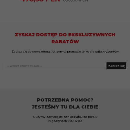
ZYSKAJ DOSTĘP DO EKSKLUZYWNYCH
RABATÓW
Zapisz się do newslettera i otrzymuj promocje tylko dla subskrybentów
ZAPISZ SIĘ
POTRZEBNA POMOC?
JESTEŚMY TU DLA CIEBIE
Służymy pomocą od poniedziałku do piątku
w godzinach
9:00-17:00.