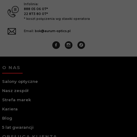
Infolinia:
888 05 06 07*
22 873 80 07*
* koszt połączenia wg stawki operatora
Email:
bok@aurum-optics.pl
O NAS
Salony optyczne
Nasz zespół
Strefa marek
Kariera
Blog
5 lat gwarancji
OBSŁUGA KLIENTA