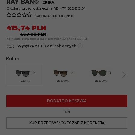
RAY-BAN®
ERIKA
Okulary przeciwsłoneczne RB 4171 622/8G 54
ŚREDNIA:
0.0
OCEN:
0
415,
74
PLN
630,00 PLN
Najniższa cena produktu z ostatnich 30 dni:
411.62 PLN
i
Wysyłka za 1-3 dni roboczych
Kolor:
Czarny
Brązowy
Brązowy
DODAJ DO KOSZYKA
lub
KUP PRZECIWSŁONECZNE Z KOREKCJĄ