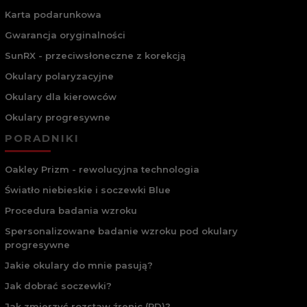
Karta podarunkowa
Gwarancja oryginalności
SunRX - przeciwsłoneczne z korekcją
Okulary polaryzacyjne
Okulary dla kierowców
Okulary progresywne
PORADNIKI
Oakley Prizm - rewolucyjna technologia
Światło niebieskie i soczewki Blue
Procedura badania wzroku
Spersonalizowane badanie wzroku pod okulary
progresywne
Jakie okulary do mnie pasują?
Jak dobrać soczewki?
Jak zmierzyć rozstaw źrenic (PD)?