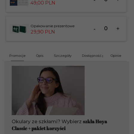
dla
49,
00
PLN
produktu
201412
Ilość
Opakowanie prezentowe
dla
29,
90
PLN
produktu
183826
Promocje
Opis
Szczegóły
Dostępność produktu
Opinie
G
szkła Hoya
Okulary ze szkłami? Wybierz
Classic + pakiet korzyści