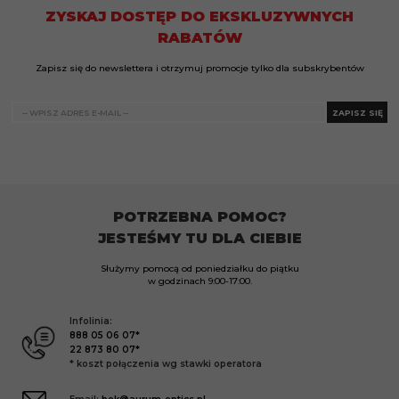
ZYSKAJ DOSTĘP DO EKSKLUZYWNYCH
RABATÓW
Zapisz się do newslettera i otrzymuj promocje tylko dla subskrybentów
ZAPISZ SIĘ
POTRZEBNA POMOC?
JESTEŚMY TU DLA CIEBIE
Służymy pomocą od poniedziałku do piątku
w godzinach
9:00-17:00.
Infolinia:
888 05 06 07*
22 873 80 07*
* koszt połączenia wg stawki operatora