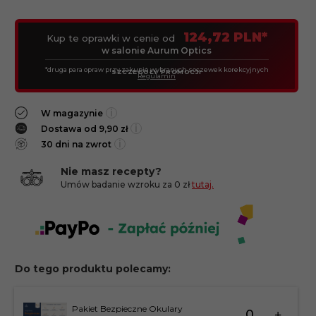
124,72 PLN*
Kup te oprawki w cenie od
w salonie Aurum Optics
*druga para opraw przy zakupie wybranych soczewek korekcyjnych
SZCZEGÓŁY PROMOCJI
Regulamin
i
W magazynie
i
Dostawa od 9,90 zł
i
30 dni na zwrot
Nie masz recepty?
Umów badanie wzroku za 0 zł
tutaj.
Do tego produktu polecamy:
Ilość
Pakiet Bezpieczne Okulary