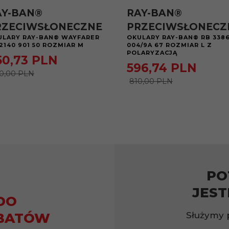
AY-BAN®
RAY-BAN®
RZECIWSŁONECZNE
PRZECIWSŁONECZ
ULARY RAY-BAN® WAYFARER
OKULARY RAY-BAN® RB 338
2140 901 50 ROZMIAR M
004/9A 67 ROZMIAR L Z
POLARYZACJĄ
50,
73
PLN
596,
74
PLN
0,00 PLN
810,00 PLN
PO
JEST
DO
Służymy 
BATÓW