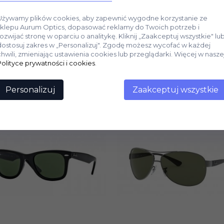
Używamy plików cookies, aby zapewnić wygodne korzystanie ze
sklepu Aurum Optics, dopasować reklamy do Twoich potrzeb i
rozwijać stronę w oparciu o analitykę. Kliknij „Zaakceptuj wszystkie" lu
dostosuj zakres w „Personalizuj". Zgodę możesz wycofać w każdej
chwili, zmieniając ustawienia cookies lub przeglądarki. Więcej w nasze
Polityce prywatności i cookies
.
Personalizuj
Zaakceptuj wszystkie