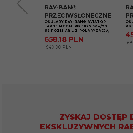
RAY-BAN®
R
PRZECIWSŁONECZNE
P
OKULARY RAY-BAN® AVIATOR
OK
LARGE METAL RB 3025 004/78
RB 
62 ROZMIAR L Z POLARYZACJĄ
4
658,
18
PLN
68
940,00 PLN
ZYSKAJ DOSTĘP 
EKSKLUZYWNYCH RA