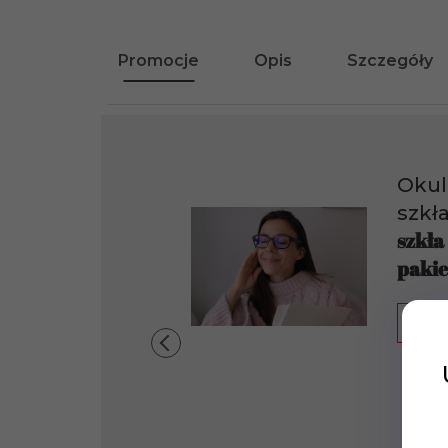
Promocje
Opis
Szczegóły
Okul
szkł
szkła
pakie
Jak t