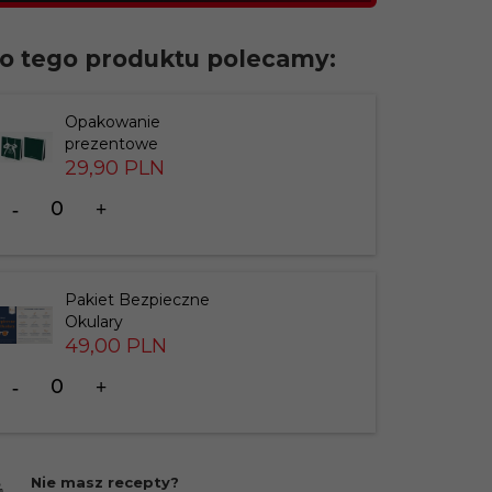
o tego produktu polecamy:
Opakowanie
prezentowe
29,
90
PLN
Ilość
dla
produktu
183826
Pakiet Bezpieczne
Okulary
49,
00
PLN
Ilość
dla
produktu
201412
Nie masz recepty?