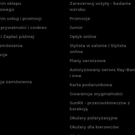
in sklepu
Zarezerwuj wizytę - badanie
towego
wzroku
in usług i promocji
Promocje
 prywatności i cookies
Junior
I Zapłać później
Optyk online
zamówienia
Stylista w salonie I Stylista
online
acje
Plany serwisowe
Autoryzowany serwis Ray-Ban
i inne
cja zamówienia
Karta podarunkowa
Gwarancja oryginalności
SunRX - przeciwsłoneczne z
korekcją
Okulary polaryzacyjne
Okulary dla kierowców