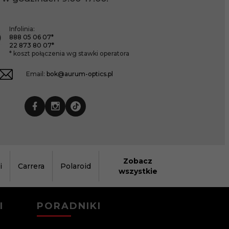
Infolinia:
888 05 06 07*
22 873 80 07*
* koszt połączenia wg stawki operatora
Email:
bok@aurum-optics.pl
Zobacz
i
Carrera
Polaroid
wszystkie
I
PORADNIKI