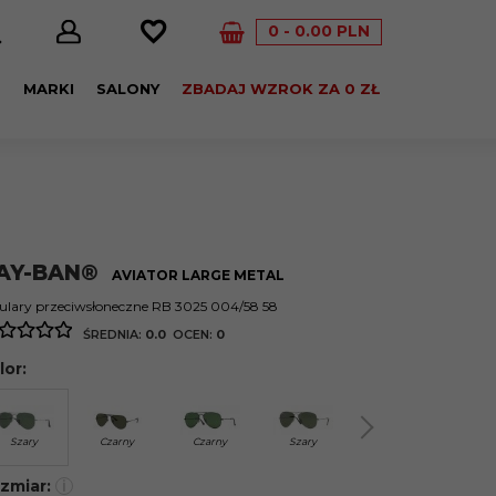
0
0.00
PLN
E
MARKI
SALONY
ZBADAJ WZROK ZA 0 ZŁ
AY-BAN®
AVIATOR LARGE METAL
lary przeciwsłoneczne RB 3025 004/58 58
ŚREDNIA:
0.0
OCEN:
0
lor:
Szary
Czarny
Czarny
Szary
Złoty
Zło
zmiar:
i