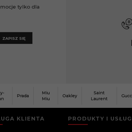
omocje tylko dla
ZAPISZ SIĘ
y-
Miu
Saint
Prada
Oakley
Gucc
an
Miu
Laurent
UGA KLIENTA
PRODUKTY I USŁUG