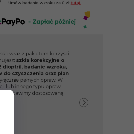
Umów badanie wzroku za 0 zł
tutaj.
ssic wraz z pakietem korzyści
mujesz:
szkła korekcyjne o
 dioptrii, badanie wzroku,
w do czyszczenia oraz plan
yłącznie pełnych opraw. W
ji lub innego typu opraw,
y przedstawimy dostosowaną