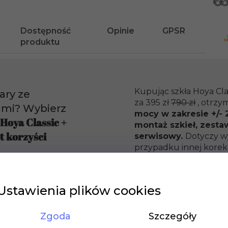
Dostępność
Opinie
GPSR
produktu
Kupując szkła Hoya Cla
ary ze
za 395 zł
790 zł
, otrzy
ami? Wybierz
mocy w zakresie +/- 2
 Hoya Classic +
montaż szkieł, zesta
t korzyści
serwisowy.
Dotyczy w
przypadku innej korekc
sfinalizuj zakup, a m
o działa?
promocyjną ofertę.
Ustawienia plików cookies
Zgoda
Szczegóły