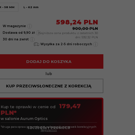
M - 58 MM
L - 62 mm
598,
24
PLN
i
W magazynie
900,00 PLN
i
Dostawa od 9,90 zł
Najniższa cena produktu z ostatnich 30
dni:
592.32 PLN
i
30 dni na zwrot
i
Wysyłka za 2-5 dni roboczych
DODAJ DO KOSZYKA
lub
KUP PRZECIWSŁONECZNE Z KOREKCJĄ
179,47
Kup te oprawki w cenie od
PLN*
w salonie Aurum Optics
*druga para opraw przy zakupie wybranych soczewek korekcyjnych
SZCZEGÓŁY PROMOCJI
Regulamin