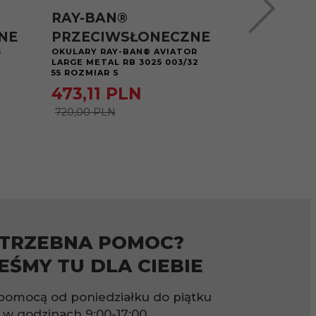
RAY-BAN®
RAY-BAN
NE
PRZECIWSŁONECZNE
PRZECIW
6
OKULARY RAY-BAN® AVIATOR
OKULARY RAY
LARGE METAL RB 3025 003/32
LARGE METAL 
55 ROZMIAR S
58 ROZMIAR M
473,
11
PLN
594,
37
720,00 PLN
900,00 PLN
TRZEBNA POMOC?
EŚMY TU DLA CIEBIE
pomocą od poniedziałku do piątku
w godzinach
9:00-17:00.