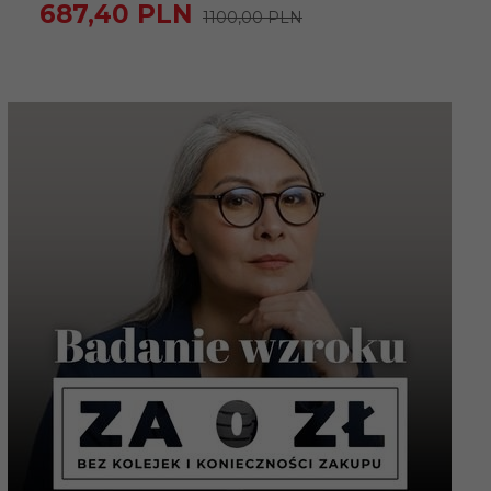
687,
40
PLN
1100,00 PLN