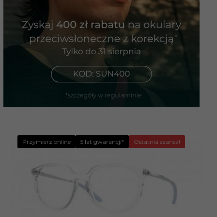
Przymierz online
5 lat gwarancji*
Ostatnia szansa!