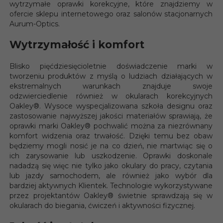
wytrzymałe oprawki korekcyjne, które znajdziemy w
ofercie sklepu internetowego oraz salonów stacjonarnych
Aurum-Optics.
Wytrzymałość i komfort
Blisko pięćdziesięcioletnie doświadczenie marki w
tworzeniu produktów z myślą o ludziach działających w
ekstremalnych warunkach znajduje swoje
odzwierciedlenie również w okularach korekcyjnych
Oakley
®
. Wysoce wyspecjalizowana szkoła designu oraz
zastosowanie najwyższej jakości materiałów sprawiają, że
oprawki marki Oakley
®
pochwalić można za niezrównany
komfort widzenia oraz trwałość. Dzięki temu bez obaw
będziemy mogli nosić je na co dzień, nie martwiąc się o
ich zarysowanie lub uszkodzenie. Oprawki doskonale
nadadzą się więc nie tylko jako okulary do pracy, czytania
lub jazdy samochodem, ale również jako wybór dla
bardziej aktywnych Klientek. Technologie wykorzystywane
przez projektantów Oakley
®
świetnie sprawdzają się w
okularach do biegania, ćwiczeń i aktywności fizycznej.