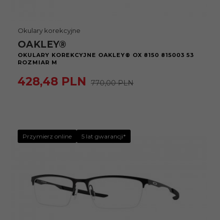
Okulary korekcyjne
OAKLEY®
OKULARY KOREKCYJNE OAKLEY® OX 8150 815003 53
ROZMIAR M
428,
48
PLN
770,00 PLN
Przymierz online
5 lat gwarancji*