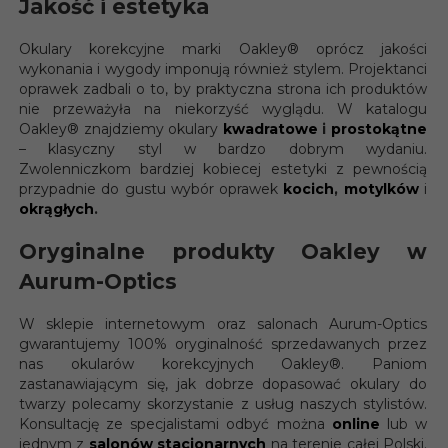
Jakość i estetyka
Okulary korekcyjne marki Oakley
®
oprócz jakości
wykonania i wygody imponują również stylem. Projektanci
oprawek zadbali o to, by praktyczna strona ich produktów
nie przeważyła na niekorzyść wyglądu. W katalogu
Oakley
®
znajdziemy okulary
kwadratowe
i
prostokątne
– klasyczny styl w bardzo dobrym wydaniu.
Zwolenniczkom bardziej kobiecej estetyki z pewnością
przypadnie do gustu wybór oprawek
kocich
,
motylków
i
okrągłych
.
Oryginalne produkty Oakley w
Aurum-Optics
W sklepie internetowym oraz salonach Aurum-Optics
gwarantujemy 100% oryginalność sprzedawanych przez
nas okularów korekcyjnych Oakley
®
. Paniom
zastanawiającym się, jak dobrze dopasować okulary do
twarzy polecamy skorzystanie z usług naszych stylistów.
Konsultację ze specjalistami odbyć można
online
lub w
jednym z
salonów stacjonarnych
na terenie całej Polski.