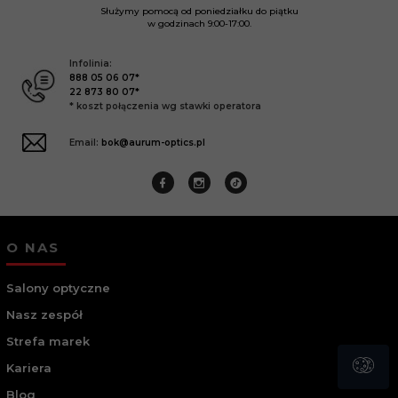
Służymy pomocą od poniedziałku do piątku
w godzinach
9:00-17:00.
Infolinia:
888 05 06 07*
22 873 80 07*
* koszt połączenia wg stawki operatora
Email:
bok@aurum-optics.pl
O NAS
Salony optyczne
Nasz zespół
Strefa marek
Kariera
Blog