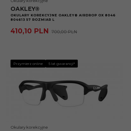
Okulary korekcyjne
OAKLEY®
OKULARY KOREKCYJNE OAKLEY® AIRDROP OX 8046
804613 57 ROZMIAR L
410,
10
PLN
700,00 PLN
Przymierz online
5 lat gwarancji*
Okulary korekcyjne