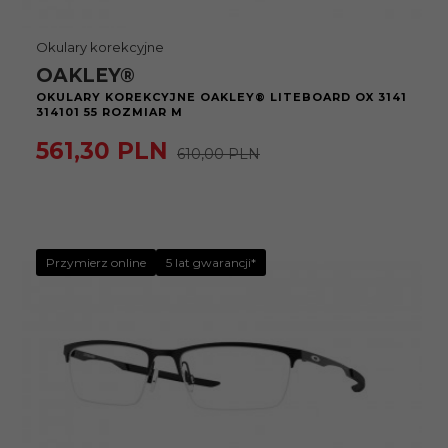
Okulary korekcyjne
OAKLEY®
OKULARY KOREKCYJNE OAKLEY® LITEBOARD OX 3141
314101 55 ROZMIAR M
561,
30
PLN
610,00 PLN
Przymierz online
5 lat gwarancji*