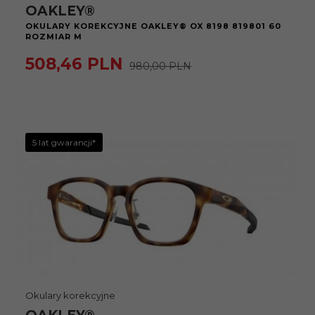
OAKLEY®
OKULARY KOREKCYJNE OAKLEY® OX 8198 819801 60
ROZMIAR M
508,
46
PLN
980,00 PLN
5 lat gwarancji*
Okulary korekcyjne