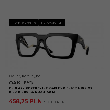
Przymierz online
5 lat gwarancji*
Okulary korekcyjne
OAKLEY®
OKULARY KOREKCYJNE OAKLEY® ENIGMA INK OX
8190 819001 55 ROZMIAR M
458,
25
PLN
910,00 PLN