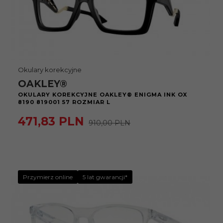
Okulary korekcyjne
OAKLEY®
OKULARY KOREKCYJNE OAKLEY® ENIGMA INK OX
8190 819001 57 ROZMIAR L
471,
83
PLN
910,00 PLN
Przymierz online
5 lat gwarancji*