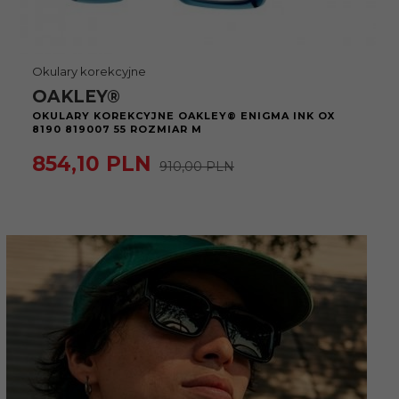
Okulary korekcyjne
OAKLEY®
OKULARY KOREKCYJNE OAKLEY® ENIGMA INK OX
8190 819007 55 ROZMIAR M
854,
10
PLN
910,00 PLN