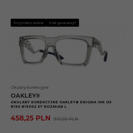
Przymierz online
5 lat gwarancji*
Okulary korekcyjne
OAKLEY®
OKULARY KOREKCYJNE OAKLEY® ENIGMA INK OX
8190 819002 57 ROZMIAR L
458,
25
PLN
910,00 PLN