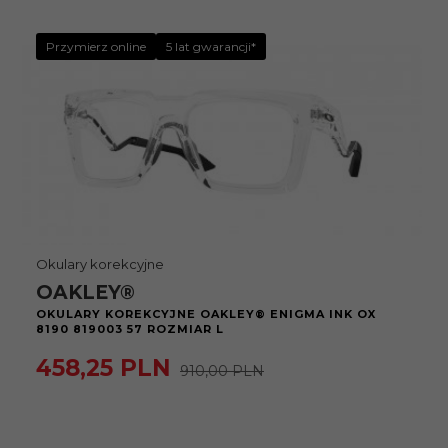
Przymierz online
5 lat gwarancji*
Okulary korekcyjne
OAKLEY®
OKULARY KOREKCYJNE OAKLEY® ENIGMA INK OX
8190 819003 57 ROZMIAR L
458,
25
PLN
910,00 PLN