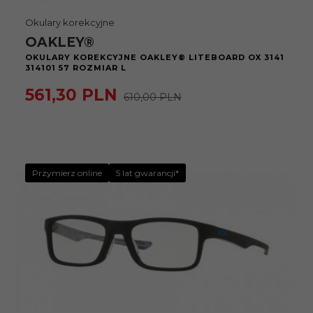
Okulary korekcyjne
OAKLEY®
OKULARY KOREKCYJNE OAKLEY® LITEBOARD OX 3141
314101 57 ROZMIAR L
561,
30
PLN
610,00 PLN
Przymierz online
5 lat gwarancji*