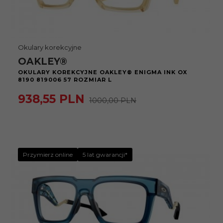
Okulary korekcyjne
OAKLEY®
OKULARY KOREKCYJNE OAKLEY® ENIGMA INK OX
8190 819006 57 ROZMIAR L
938,
55
PLN
1000,00 PLN
Przymierz online
5 lat gwarancji*