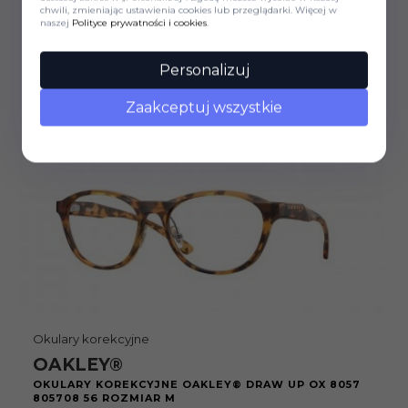
8204D 820403 56 ROZMIAR L
chwili, zmieniając ustawienia cookies lub przeglądarki. Więcej w
naszej
Polityce prywatności i cookies
.
1091,
78
PLN
1130,00 PLN
Personalizuj
Zaakceptuj wszystkie
Przymierz online
5 lat gwarancji*
Ostatnia szansa!
Okulary korekcyjne
OAKLEY®
OKULARY KOREKCYJNE OAKLEY® DRAW UP OX 8057
805708 56 ROZMIAR M