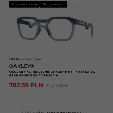
Przymierz online
5 lat gwarancji*
Okulary korekcyjne
OAKLEY®
OKULARY KOREKCYJNE OAKLEY® HSTN SQ RX OX
8208 820805 52 ROZMIAR M
782,
59
PLN
810,00 PLN
sort
Sortuj według:
najlepiej sprzedające się