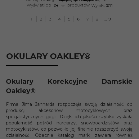
pop
Wyświetl po
produktów
Wyniki:
211
24
1
2
3
4
5
6
7
8
9
OKULARY OAKLEY®
Okulary Korekcyjne Damskie
Oakley
®
Firma Jima Jannarda rozpoczęła swoją działalność od
produkcji akcesoriów motocyklowych oraz
specjalistycznych gogli. Dzięki ich jakości szybko zyskała
popularność pośród narciarzy, snowboardzistów oraz
motocyklistów, co pozwoliło jej finalnie rozszerzyć swoją
działalność. Obecnie katalog marki zawiera również