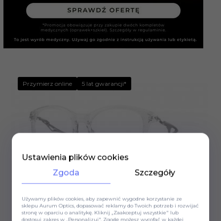
Przymierz online
5 lat gwarancji*
Ustawienia plików cookies
Zgoda
Szczegóły
Okulary korekcyjne
Używamy plików cookies, aby zapewnić wygodne korzystanie ze
OAKLEY®
sklepu Aurum Optics, dopasować reklamy do Twoich potrzeb i rozwijać
stronę w oparciu o analitykę. Kliknij „Zaakceptuj wszystkie" lub
OKULARY KOREKCYJNE OAKLEY® NEOTURE OX
dostosuj zakres w „Personalizuj". Zgodę możesz wycofać w każdej