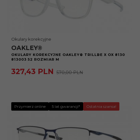
Okulary korekcyjne
OAKLEY®
OKULARY KOREKCYJNE OAKLEY® TRILLBE X OX 8130
813003 52 ROZMIAR M
327,
43
PLN
570,00 PLN
Przymierz online
5 lat gwarancji*
Ostatnia szansa!