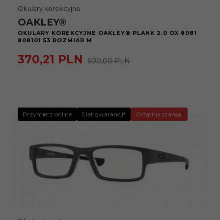
Okulary korekcyjne
OAKLEY®
OKULARY KOREKCYJNE OAKLEY® PLANK 2.0 OX 8081
808101 53 ROZMIAR M
370,
21
PLN
600,00 PLN
Przymierz online
5 lat gwarancji*
Ostatnia szansa!