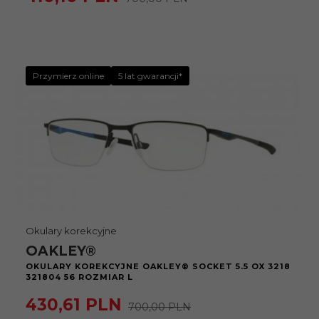
Przymierz online
5 lat gwarancji*
Okulary korekcyjne
OAKLEY®
OKULARY KOREKCYJNE OAKLEY® SOCKET 5.5 OX 3218
321804 56 ROZMIAR L
430,
61
PLN
700,00 PLN