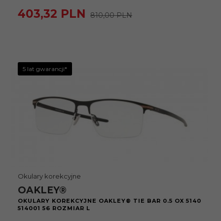
403,
32
PLN
810,00 PLN
5 lat gwarancji*
Okulary korekcyjne
OAKLEY®
OKULARY KOREKCYJNE OAKLEY® TIE BAR 0.5 OX 5140
514001 56 ROZMIAR L