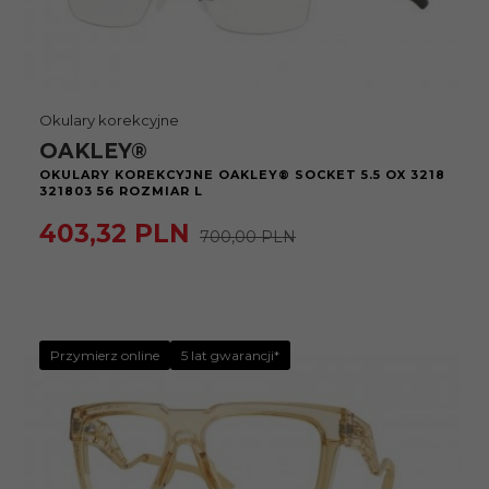
Okulary korekcyjne
OAKLEY®
OKULARY KOREKCYJNE OAKLEY® SOCKET 5.5 OX 3218
321803 56 ROZMIAR L
403,
32
PLN
700,00 PLN
Przymierz online
5 lat gwarancji*