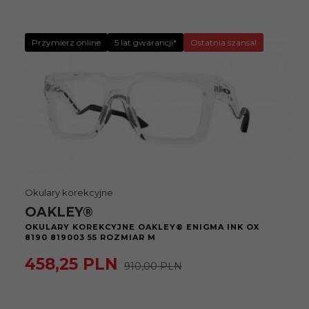
Przymierz online
5 lat gwarancji*
Ostatnia szansa!
Okulary korekcyjne
OAKLEY®
OKULARY KOREKCYJNE OAKLEY® ENIGMA INK OX
8190 819003 55 ROZMIAR M
458,
25
PLN
910,00 PLN