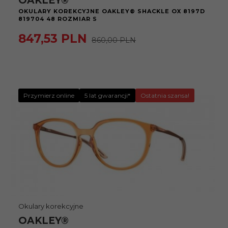
OAKLEY®
OKULARY KOREKCYJNE OAKLEY® SHACKLE OX 8197D
819704 48 ROZMIAR S
847,
53
PLN
860,00 PLN
Przymierz online
5 lat gwarancji*
Ostatnia szansa!
Okulary korekcyjne
OAKLEY®