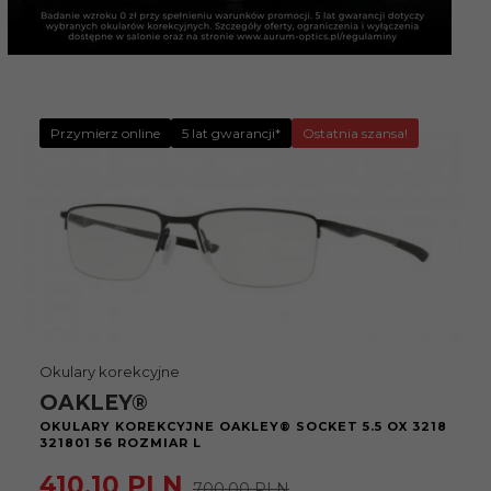
Przymierz online
5 lat gwarancji*
Ostatnia szansa!
Okulary korekcyjne
OAKLEY®
OKULARY KOREKCYJNE OAKLEY® SOCKET 5.5 OX 3218
321801 56 ROZMIAR L
410,
10
PLN
700,00 PLN