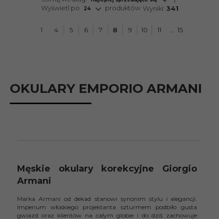
pop
Wyświetl po
produktów
Wyniki:
341
24
1
4
5
6
7
8
9
10
11
15
OKULARY EMPORIO ARMANI
Męskie okulary korekcyjne Giorgio
Armani
Marka Armani od dekad stanowi synonim stylu i elegancji.
Imperium włoskiego projektanta szturmem podbiło gusta
gwiazd oraz klientów na całym globie i do dziś zachowuje