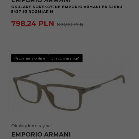
EMPORIO ARMANI
OKULARY KOREKCYJNE EMPORIO ARMANI EA 3268U
5437 53 ROZMIAR M
798,
24
PLN
810,00 PLN
Przymierz online
5 lat gwarancji*
Okulary korekcyjne
EMPORIO ARMANI