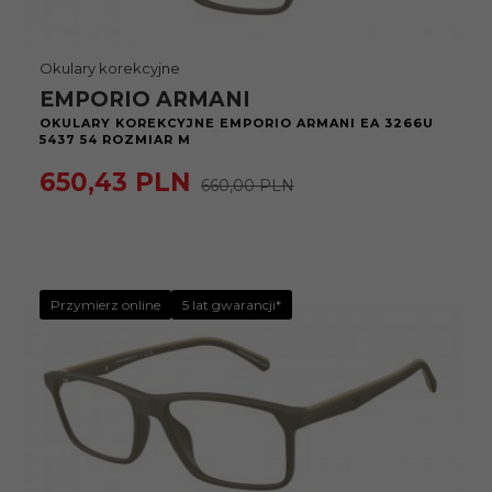
Okulary korekcyjne
EMPORIO ARMANI
OKULARY KOREKCYJNE EMPORIO ARMANI EA 3266U
5437 54 ROZMIAR M
650,
43
PLN
660,00 PLN
Przymierz online
5 lat gwarancji*