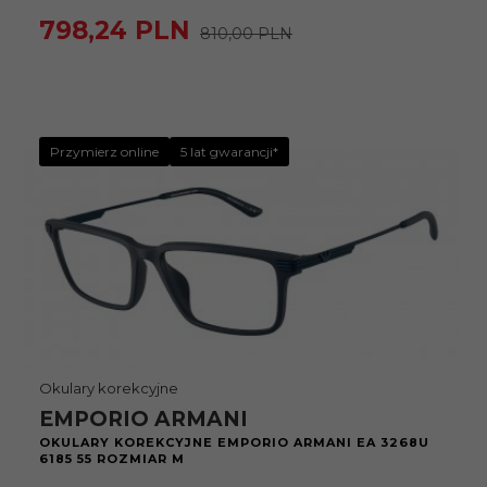
798,
24
PLN
810,00 PLN
Przymierz online
5 lat gwarancji*
Okulary korekcyjne
EMPORIO ARMANI
OKULARY KOREKCYJNE EMPORIO ARMANI EA 3268U
6185 55 ROZMIAR M