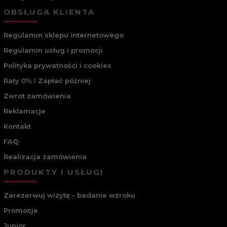
korekcyjnych, w Giorgio Armani z pewnością zwrócą uwagę
OBSŁUGA KLIENTA
na okrągłe modele, czyli tzw. lenonki. Ich popularność nie
słabnie od kilku sezonów. Klientom o takich zainteresowaniach
polecamy również okulary z dodatkowym mostkiem – na tyle
Regulamin sklepu internetowego
delikatnym, by nie zdominowały całej oprawki, ale jednocześnie
na tyle wyrazistym i oryginalnym, by zaoferować wyjątkowe
Regulamin usług i promocji
okulary do codziennego użycia.
Polityka prywatności i cookies
Casualowe oprawki korekcyjne
Raty 0% I Zapłać później
Emporio Armani
Zwrot zamówienia
Oprócz kina Giorgio Armani od początku swojej kariery
Reklamacje
wskazywał również na inspiracje naturą oraz włoską tradycją.
To być może właśnie one zadecydowały o jego ogromnym
Kontakt
przywiązaniu do świata sportu, z którym Armani wielokrotnie
współpracował. Ostatnio mogliśmy zobaczyć jego stroje
FAQ
między innymi podczas zwycięskiego występu piłkarskiej
Realizacja zamówienia
reprezentacji Włoch w finale Euro 2020. Kolekcja Emporio
Armani, która oferuje ciuchy oraz akcesoria w luźniejszym i
PRODUKTY I USŁUGI
mniej oficjalnym stylu, niewątpliwie wykorzystuje lekcje
wyniesione z pracy nad sportowymi kreacjami. Wysoki komfort
noszenia oraz jakość wykonania
oprawek korekcyjnych
Zarezerwuj wizytę - badanie wzroku
Emporio Armani
sprawiają, że doskonale sprawdzą się one w
życiu codziennym nawet najbardziej aktywnych klientów –
Promocje
świetnie nadadzą się nie tylko do pracy i czytania, ale również
Junior
jako okulary do ćwiczeń czy biegania.
To niezbędne, jeśli