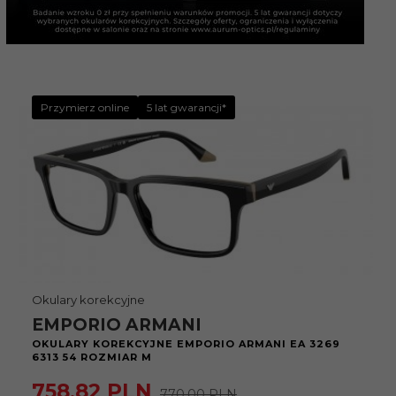
Przymierz online
5 lat gwarancji*
Okulary korekcyjne
EMPORIO ARMANI
OKULARY KOREKCYJNE EMPORIO ARMANI EA 3269
6313 54 ROZMIAR M
758,
82
PLN
770,00 PLN