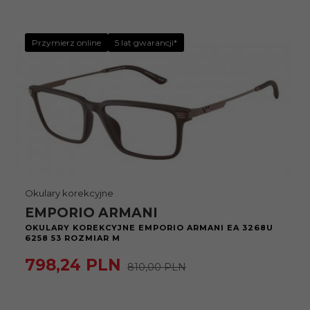
Przymierz online
5 lat gwarancji*
Okulary korekcyjne
EMPORIO ARMANI
OKULARY KOREKCYJNE EMPORIO ARMANI EA 3268U
6258 53 ROZMIAR M
798,
24
PLN
810,00 PLN