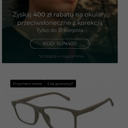
Przymierz online
5 lat gwarancji*