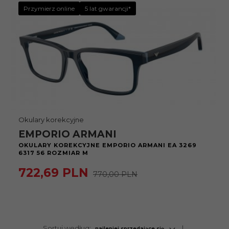
Przymierz online
5 lat gwarancji*
Okulary korekcyjne
EMPORIO ARMANI
OKULARY KOREKCYJNE EMPORIO ARMANI EA 3269
6317 56 ROZMIAR M
722,
69
PLN
770,00 PLN
sort
Sortuj według:
najlepiej sprzedające się