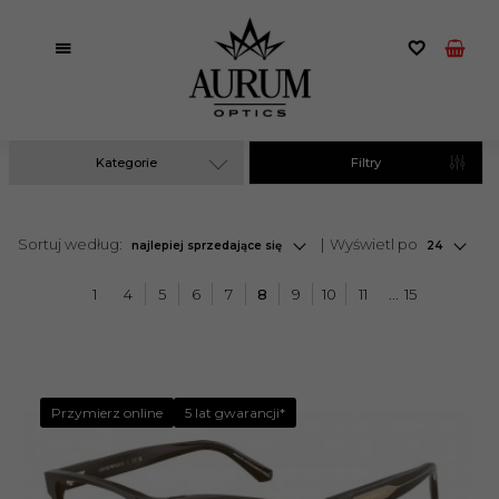
Kategorie
Filtry
sort
pop
Sortuj według:
Wyświetl po
najlepiej sprzedające się
24
1
4
5
6
7
8
9
10
11
15
Przymierz online
5 lat gwarancji*