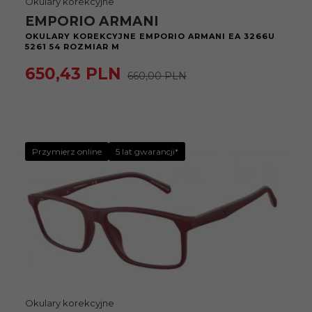
Okulary korekcyjne
EMPORIO ARMANI
OKULARY KOREKCYJNE EMPORIO ARMANI EA 3266U
5261 54 ROZMIAR M
650,
43
PLN
660,00 PLN
Przymierz online
5 lat gwarancji*
Okulary korekcyjne