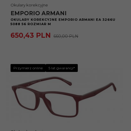
Okulary korekcyjne
EMPORIO ARMANI
OKULARY KOREKCYJNE EMPORIO ARMANI EA 3266U
5088 56 ROZMIAR M
650,
43
PLN
660,00 PLN
Przymierz online
5 lat gwarancji*