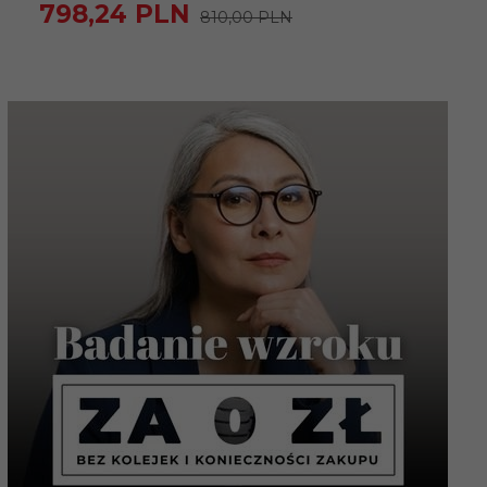
798,
24
PLN
810,00 PLN