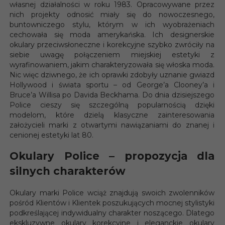
własnej działalności w roku 1983. Opracowywane przez
nich projekty odnosić miały się do nowoczesnego,
buntowniczego stylu, którym w ich wyobrażeniach
cechowała się moda amerykańska. Ich designerskie
okulary przeciwsłoneczne i korekcyjne szybko zwróciły na
siebie uwagę połączeniem miejskiej estetyki z
wyrafinowaniem, jakim charakteryzowała się włoska moda.
Nic więc dziwnego, że ich oprawki zdobyły uznanie gwiazd
Hollywood i świata sportu – od George’a Clooney’a i
Bruce’a Willisa po Davida Beckhama. Do dnia dzisiejszego
Police cieszy się szczególną popularnością dzięki
modelom, które dzielą klasyczne zainteresowania
założycieli marki z otwartymi nawiązaniami do znanej i
cenionej estetyki lat 80.
Okulary Police – propozycja dla
silnych charakterów
Okulary marki Police wciąż znajdują swoich zwolenników
pośród Klientów i Klientek poszukujących mocnej stylistyki
podkreślającej indywidualny charakter noszącego. Dlatego
ekskluzywne okulary korekcyjne i eleganckie okulary