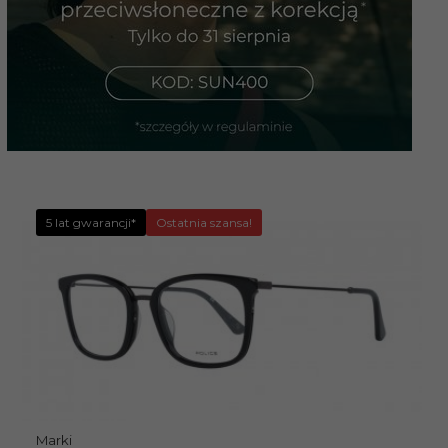
5 lat gwarancji*
Ostatnia szansa!
Marki