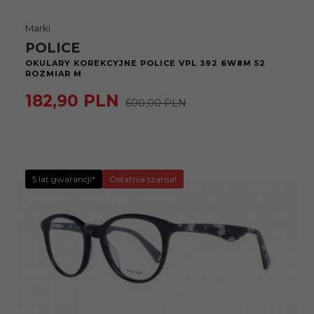
Marki
POLICE
OKULARY KOREKCYJNE POLICE VPL 392 6W8M 52
ROZMIAR M
182,
90
PLN
600,00 PLN
5 lat gwarancji*
Ostatnia szansa!