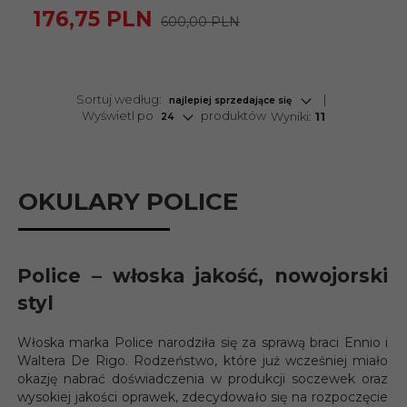
176,
75
PLN
600,00 PLN
sort
Sortuj według:
najlepiej sprzedające się
pop
Wyświetl po
produktów
Wyniki:
11
24
OKULARY POLICE
Police – włoska jakość, nowojorski
styl
Włoska marka Police narodziła się za sprawą braci Ennio i
Waltera De Rigo. Rodzeństwo, które już wcześniej miało
okazję nabrać doświadczenia w produkcji soczewek oraz
wysokiej jakości oprawek, zdecydowało się na rozpoczęcie