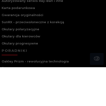
Autoryzowany serwis Ray-Ban i inne
Karta podarunkowa
Gwarancja oryginalności
SunRX - przeciwsłoneczne z korekcją
Okulary polaryzacyjne
Okulary dla kierowców
Okulary progresywne
PORADNIKI
Oakley Prizm - rewolucyjna technologia
Światło niebieskie i soczewki Blue
Procedura badania wzroku
Spersonalizowane badanie wzroku pod okulary
progresywne
Jakie okulary do mnie pasują?
Jak dobrać soczewki?