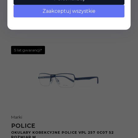
ROZMIAR M
Zaakceptuj wszystkie
176,
75
PLN
600,00 PLN
5 lat gwarancji*
Marki
POLICE
OKULARY KOREKCYJNE POLICE VPL 257 0C07 52
ROZMIAR M