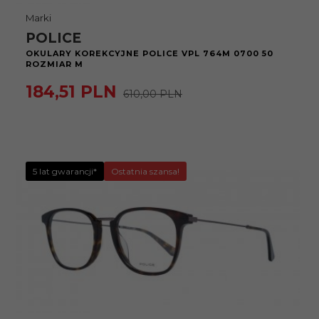
Marki
POLICE
OKULARY KOREKCYJNE POLICE VPL 764M 0700 50
ROZMIAR M
184,
51
PLN
610,00 PLN
5 lat gwarancji*
Ostatnia szansa!