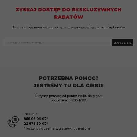
ZYSKAJ DOSTĘP DO EKSKLUZYWNYCH
RABATÓW
Zapisz się do newslettera i otrzymuj promocje tylko dla subskrybentów
ZAPISZ SIĘ
POTRZEBNA POMOC?
JESTEŚMY TU DLA CIEBIE
Służymy pomocą od poniedziałku do piątku
w godzinach
9:00-17:00.
Infolinia:
888 05 06 07*
22 873 80 07*
* koszt połączenia wg stawki operatora