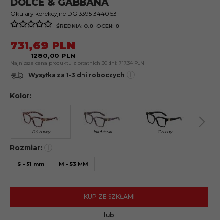
DOLCE & GABBANA
Okulary korekcyjne DG 3395 3440 53
ŚREDNIA:
0.0
OCEN:
0
731,
69
PLN
1280,00 PLN
Najniższa cena produktu z ostatnich 30 dni:
717.34 PLN
i
Wysyłka za 1-3 dni roboczych
Kolor:
Różowy
Niebieski
Czarny
B
Rozmiar:
i
S - 51 mm
M - 53 MM
KUP ZE SZKŁAMI
lub