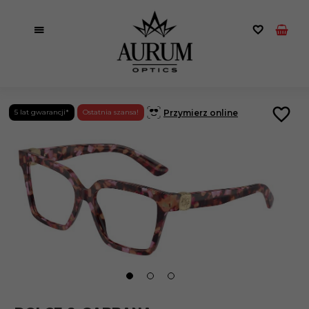
Przymierz online
5 lat gwarancji*
Ostatnia szansa!