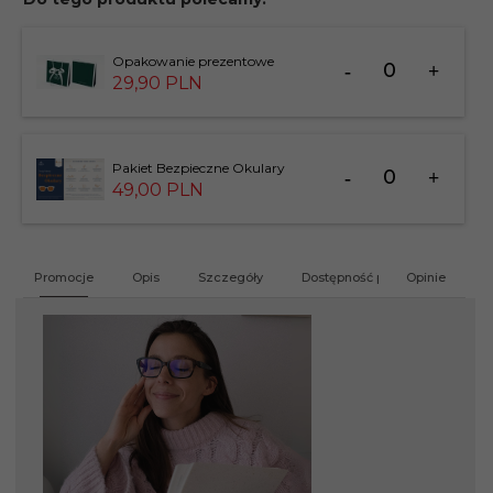
Ilość
Opakowanie prezentowe
dla
29,
90
PLN
produktu
183826
Ilość
Pakiet Bezpieczne Okulary
dla
49,
00
PLN
produktu
201412
Promocje
Opis
Szczegóły
Dostępność produktu
Opinie
G