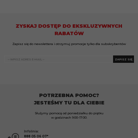
ZYSKAJ DOSTĘP DO EKSKLUZYWNYCH
RABATÓW
Zapisz się do newslettera i otrzymuj promocje tylko dla subskrybentów
ZAPISZ SIĘ
POTRZEBNA POMOC?
JESTEŚMY TU DLA CIEBIE
Służymy pomocą od poniedziałku do piątku
w godzinach
9:00-17:00.
Infolinia:
888 05 06 07*