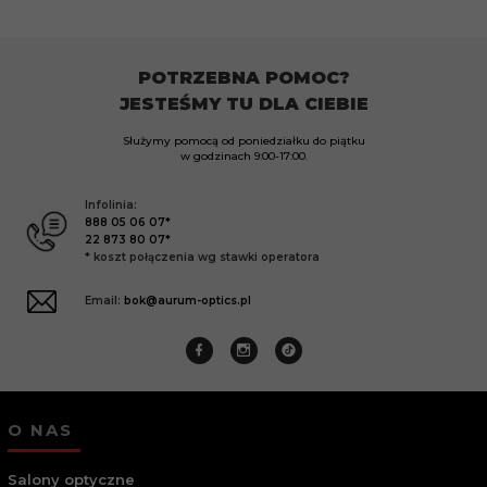
POTRZEBNA POMOC?
JESTEŚMY TU DLA CIEBIE
Służymy pomocą od poniedziałku do piątku
w godzinach
9:00-17:00.
Infolinia:
888 05 06 07*
22 873 80 07*
* koszt połączenia wg stawki operatora
Email:
bok@aurum-optics.pl
O NAS
Salony optyczne