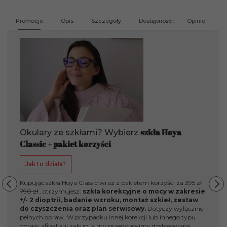
Promocje
Opis
Szczegóły
Dostępność produktu
Opinie
G
szkła Hoya
Okulary ze szkłami? Wybierz
Classic + pakiet korzyści
Jak to działa?
Kupując szkła Hoya Classic wraz z pakietem korzyści za 395 zł
790 zł
, otrzymujesz:
szkła korekcyjne o mocy w zakresie
+/- 2 dioptrii, badanie wzroku, montaż szkieł, zestaw
do czyszczenia oraz plan serwisowy.
Dotyczy wyłącznie
Pi
pełnych opraw. W przypadku innej korekcji lub innego typu
Na
opraw, sfinalizuj zakup, a my przedstawimy dostosowaną