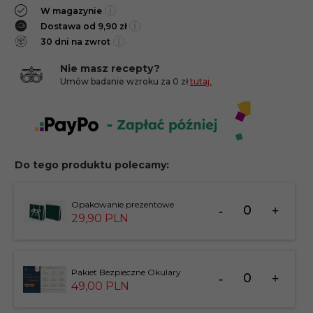
i
W magazynie
i
Dostawa od 9,90 zł
i
30 dni na zwrot
Nie masz recepty?
Umów badanie wzroku za 0 zł
tutaj.
Do tego produktu polecamy:
Ilość
Opakowanie prezentowe
dla
29,
90
PLN
produktu
183826
Ilość
Pakiet Bezpieczne Okulary
dla
49,
00
PLN
produktu
201412