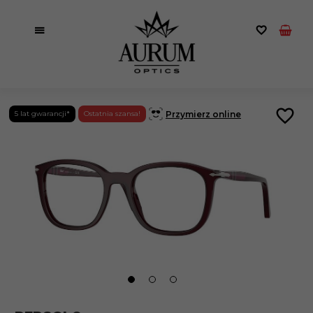
Przymierz online
5 lat gwarancji*
Ostatnia szansa!