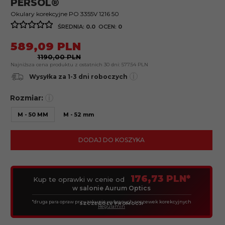
PERSOL®
Okulary korekcyjne PO 3355V 1216 50
ŚREDNIA:
0.0
OCEN:
0
589,
09
PLN
1190,00 PLN
Najniższa cena produktu z ostatnich 30 dni:
577.54 PLN
i
Wysyłka za 1-3 dni roboczych
Rozmiar:
i
M - 50 MM
M - 52 mm
DODAJ DO KOSZYKA
176,73 PLN*
Kup te oprawki w cenie od
w salonie Aurum Optics
*druga para opraw przy zakupie wybranych soczewek korekcyjnych
SZCZEGÓŁY PROMOCJI
Regulamin