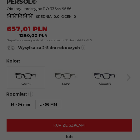
PERSOL®
Okulary korekcyjne PO 3364V 95 56
ŚREDNIA:
0.0
OCEN:
0
657,
01
PLN
1280,00 PLN
Najniższa cena produktu z ostatnich 30 dni:
644.13 PLN
i
Wysyłka za 2-5 dni roboczych
Kolor:
Czarny
Szary
Niebieski
B
Rozmiar:
i
M - 54 mm
L - 56 MM
KUP ZE SZKŁAMI
lub