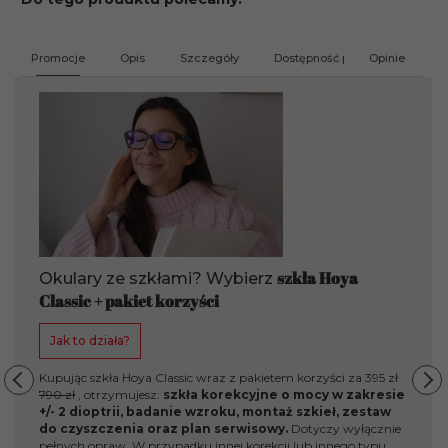
Promocje
Opis
Szczegóły
Dostępność produktu
Opinie
G
szkła Hoya
Okulary ze szkłami? Wybierz
Classic + pakiet korzyści
Jak to działa?
Kupując szkła Hoya Classic wraz z pakietem korzyści za 395 zł
790 zł
, otrzymujesz:
szkła korekcyjne o mocy w zakresie
+/- 2 dioptrii, badanie wzroku, montaż szkieł, zestaw
do czyszczenia oraz plan serwisowy.
Dotyczy wyłącznie
Pi
pełnych opraw. W przypadku innej korekcji lub innego typu