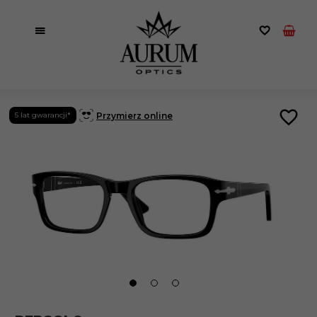
Przymierz online
5 lat gwarancji*