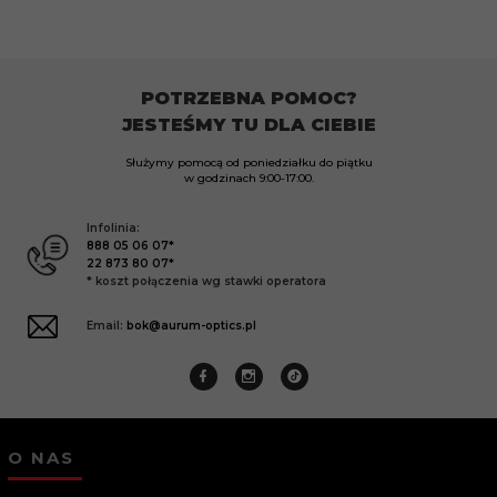
POTRZEBNA POMOC?
JESTEŚMY TU DLA CIEBIE
Służymy pomocą od poniedziałku do piątku
w godzinach
9:00-17:00.
Infolinia:
888 05 06 07*
22 873 80 07*
* koszt połączenia wg stawki operatora
Email:
bok@aurum-optics.pl
O NAS