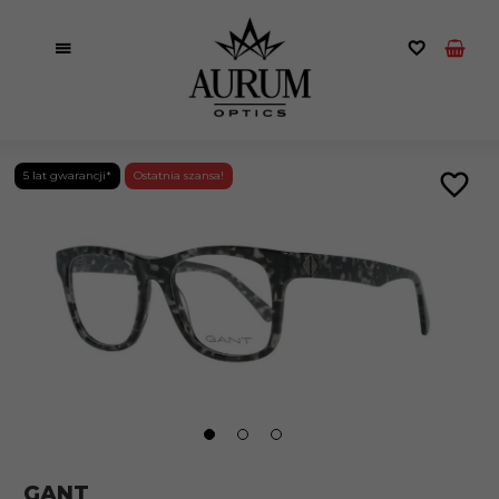
5 lat gwarancji*
Ostatnia szansa!
GANT