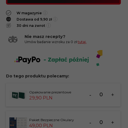
i
W magazynie
i
Dostawa od 9,90 zł
i
30 dni na zwrot
Nie masz recepty?
Umów badanie wzroku za 0 zł
tutaj.
Do tego produktu polecamy:
Ilość
Opakowanie prezentowe
dla
29,
90
PLN
produktu
183826
Ilość
Pakiet Bezpieczne Okulary
dla
49,
00
PLN