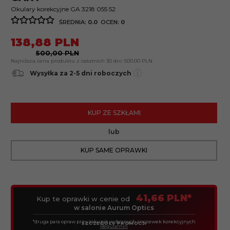
Okulary korekcyjne GA 3218 055 52
ŚREDNIA:
0.0
OCEN:
0
138,
88
PLN
500,00 PLN
Najniższa cena produktu z ostatnich 30 dni:
500.00 PLN
i
Wysyłka za 2-5 dni roboczych
KUP ZE SZKŁAMI
lub
KUP SAME OPRAWKI
41,66 PLN*
Kup te oprawki w cenie od
w salonie Aurum Optics
*druga para opraw przy zakupie wybranych soczewek korekcyjnych
SZCZEGÓŁY PROMOCJI
Regulamin