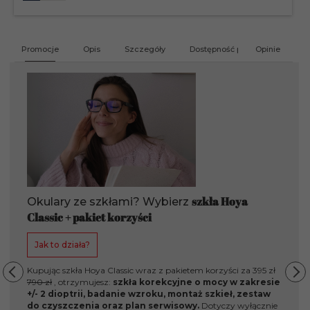
produktu
201412
Promocje
Opis
Szczegóły
Dostępność produktu
Opinie
G
szkła Hoya
Okulary ze szkłami? Wybierz
Classic + pakiet korzyści
Jak to działa?
Kupując szkła Hoya Classic wraz z pakietem korzyści za 395 zł
790 zł
, otrzymujesz:
szkła korekcyjne o mocy w zakresie
+/- 2 dioptrii, badanie wzroku, montaż szkieł, zestaw
do czyszczenia oraz plan serwisowy.
Dotyczy wyłącznie