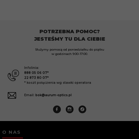
POTRZEBNA POMOC?
JESTEŚMY TU DLA CIEBIE
Służymy pomocą od poniedziałku do piątku
w godzinach
9:00-17:00.
Infolinia:
888 05 06 07*
22 873 80 07*
* koszt połączenia wg stawki operatora
Email:
bok@aurum-optics.pl
O NAS