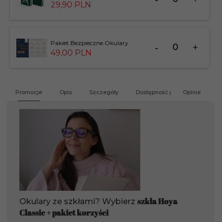
dla
29,
90
PLN
produktu
183826
Ilość
Pakiet Bezpieczne Okulary
dla
49,
00
PLN
produktu
201412
Promocje
Opis
Szczegóły
Dostępność produktu
Opinie
G
szkła Hoya
Okulary ze szkłami? Wybierz
Classic + pakiet korzyści