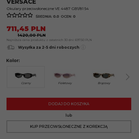
VERSACE
Okulary przeciwsłoneczne VE 4487 GB1/81 54
ŚREDNIA:
0.0
OCEN:
0
711,
45
PLN
1420,00 PLN
Najniższa cena produktu z ostatnich 30 dni:
697.50 PLN
i
Wysyłka za 2-5 dni roboczych
Kolor:
Czarny
Fioletowy
Brązowy
DODAJ DO KOSZYKA
lub
KUP PRZECIWSŁONECZNE Z KOREKCJĄ