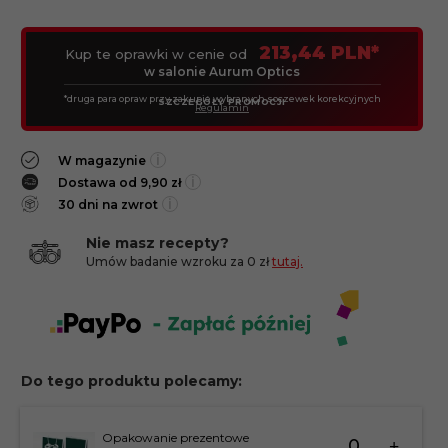
213,44 PLN*
Kup te oprawki w cenie od
w salonie Aurum Optics
*druga para opraw przy zakupie wybranych soczewek korekcyjnych
SZCZEGÓŁY PROMOCJI
Regulamin
i
W magazynie
i
Dostawa od 9,90 zł
i
30 dni na zwrot
Nie masz recepty?
Umów badanie wzroku za 0 zł
tutaj.
Do tego produktu polecamy:
Ilość
Opakowanie prezentowe