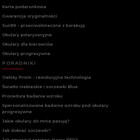
Karta podarunkowa
Gwarancja oryginalności
SunRX - przeciwsłoneczne z korekcją
Okulary polaryzacyjne
Okulary dla kierowców
Okulary progresywne
PORADNIKI
Oakley Prizm - rewolucyjna technologia
Światło niebieskie i soczewki Blue
Procedura badania wzroku
Spersonalizowane badanie wzroku pod okulary
progresywne
Jakie okulary do mnie pasują?
Jak dobrać soczewki?
Jak zmierzyć rozstaw źrenic (PD)?