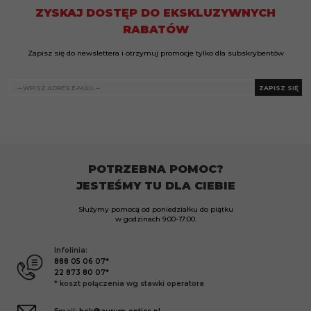
ZYSKAJ DOSTĘP DO EKSKLUZYWNYCH
RABATÓW
Zapisz się do newslettera i otrzymuj promocje tylko dla subskrybentów
ZAPISZ SIĘ
POTRZEBNA POMOC?
JESTEŚMY TU DLA CIEBIE
Służymy pomocą od poniedziałku do piątku
w godzinach
9:00-17:00.
Infolinia:
888 05 06 07*
22 873 80 07*
* koszt połączenia wg stawki operatora