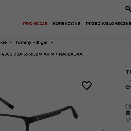
PROMOCJE
KOREKCYJNE
PRZECIWSŁONECZN
kie
Tommy Hilfiger
145CS 08A 55 ROZMIAR M + NAKŁADKA
T
Oku