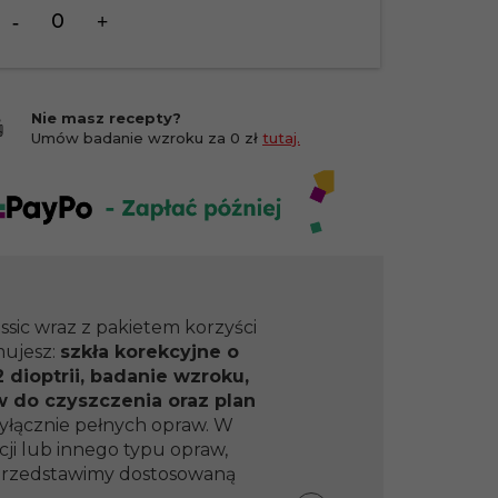
Ilość
dla
produktu
183826
Nie masz recepty?
Umów badanie wzroku za 0 zł
tutaj.
ssic wraz z pakietem korzyści
mujesz:
szkła korekcyjne o
 dioptrii, badanie wzroku,
w do czyszczenia oraz plan
yłącznie pełnych opraw. W
ji lub innego typu opraw,
y przedstawimy dostosowaną