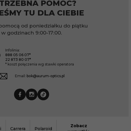
TRZEBNA POMOC?
EŚMY TU DLA CIEBIE
pomocą od poniedziałku do piątku
w godzinach
9:00-17:00.
Infolinia:
888 05 06 07*
22 873 80 07*
* koszt połączenia wg stawki operatora
Email:
bok@aurum-optics.pl
Zobacz
i
Carrera
Polaroid