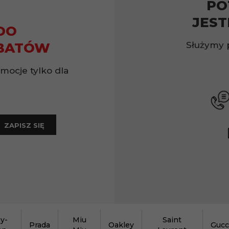
PO
JEST
DO
Służymy 
BATÓW
omocje tylko dla
ZAPISZ SIĘ
y-
Miu
Saint
Prada
Oakley
Gucc