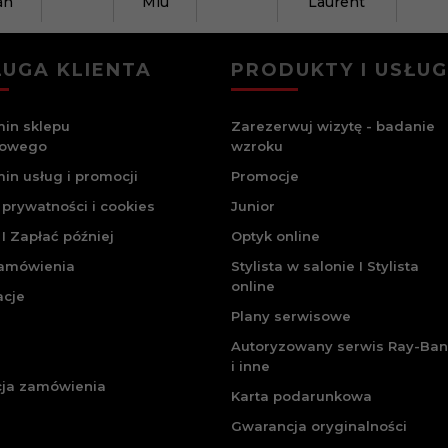
an
Miu
Laurent
UGA KLIENTA
PRODUKTY I USŁUG
in sklepu
Zarezerwuj wizytę - badanie
towego
wzroku
in usług i promocji
Promocje
 prywatności i cookies
Junior
I Zapłać później
Optyk online
zamówienia
Stylista w salonie I Stylista
online
acje
Plany serwisowe
Autoryzowany serwis Ray-Ban
i inne
cja zamówienia
Karta podarunkowa
Gwarancja oryginalności