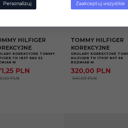
Personalizuj
Zaakceptuj wszystkie
OMMY HILFIGER
TOMMY HILFIGER
OREKCYJNE
KOREKCYJNE
ULARY KOREKCYJNE TOMMY
OKULARY KOREKCYJNE TOM
FIGER TH 1837 R6S 52
HILFIGER TH 1793F 807 56
ZMIAR M
ROZMIAR M
1,
25
PLN
320,
00
PLN
0,00 PLN
640,00 PLN