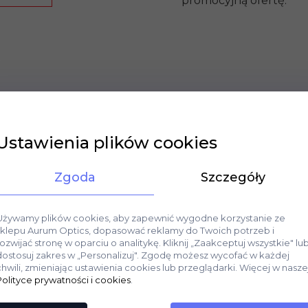
promocyjną ofertę.
Ustawienia plików cookies
Zgoda
Szczegóły
Używamy plików cookies, aby zapewnić wygodne korzystanie ze
sklepu Aurum Optics, dopasować reklamy do Twoich potrzeb i
rozwijać stronę w oparciu o analitykę. Kliknij „Zaakceptuj wszystkie" lu
dostosuj zakres w „Personalizuj". Zgodę możesz wycofać w każdej
chwili, zmieniając ustawienia cookies lub przeglądarki. Więcej w nasze
Polityce prywatności i cookies
.