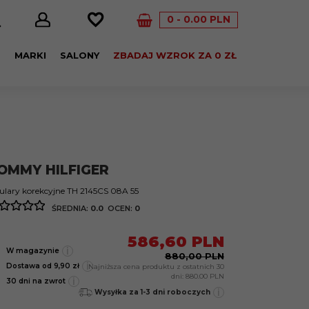
0
0.00
PLN
E
MARKI
SALONY
ZBADAJ WZROK ZA 0 ZŁ
OMMY HILFIGER
lary korekcyjne TH 2145CS 08A 55
ŚREDNIA:
0.0
OCEN:
0
586,
60
PLN
i
W magazynie
880,00 PLN
i
Dostawa od 9,90 zł
Najniższa cena produktu z ostatnich 30
dni:
880.00 PLN
i
30 dni na zwrot
i
Wysyłka za 1-3 dni roboczych