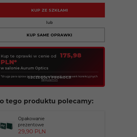
KUP ZE SZKŁAMI
lub
KUP SAME OPRAWKI
175,98
Kup te oprawki w cenie od
PLN*
w salonie Aurum Optics
*druga para opraw przy zakupie wybranych soczewek korekcyjnych
SZCZEGÓŁY PROMOCJI
Regulamin
o tego produktu polecamy:
Opakowanie
prezentowe
29,
90
PLN