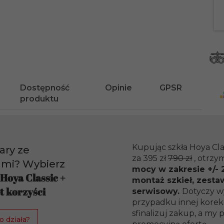
Dostępność
Opinie
GPSR
produktu
Kupując szkła Hoya Cla
ary ze
za 395 zł
790 zł
, otrzy
ami? Wybierz
mocy w zakresie +/- 2
 Hoya Classic +
montaż szkieł, zesta
t korzyści
serwisowy.
Dotyczy w
przypadku innej korekc
sfinalizuj zakup, a m
o działa?