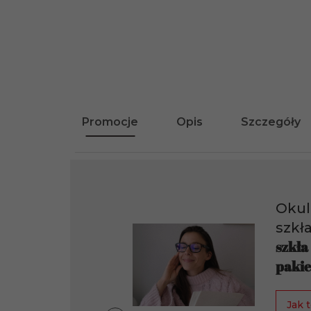
Promocje
Opis
Szczegóły
Okul
szkł
szkła
pakie
Jak t