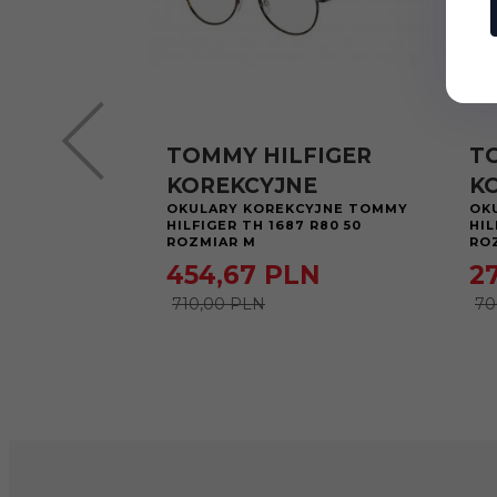
TOMMY HILFIGER
T
KOREKCYJNE
K
OKULARY KOREKCYJNE TOMMY
OK
HILFIGER TH 1687 R80 50
HIL
ROZMIAR M
RO
454,
67
PLN
27
710,00 PLN
70