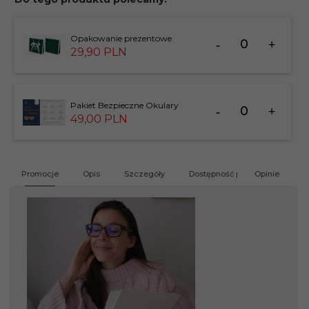
Ilość
Opakowanie prezentowe
dla
29,
90
PLN
produktu
183826
Ilość
Pakiet Bezpieczne Okulary
dla
49,
00
PLN
produktu
201412
Promocje
Opis
Szczegóły
Dostępność produktu
Opinie
G