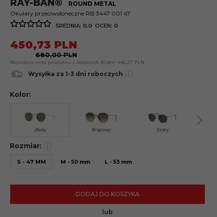
RAY-BAN®
ROUND METAL
Okulary przeciwsłoneczne RB 3447 001 47
ŚREDNIA:
0.0
OCEN:
0
450,
73
PLN
680,00 PLN
Najniższa cena produktu z ostatnich 30 dni:
446.27 PLN
i
Wysyłka za 1-3 dni roboczych
Kolor:
Złoty
Brązowy
Szary
Rozmiar:
i
S - 47 MM
M - 50 mm
L - 53 mm
DODAJ DO KOSZYKA
lub