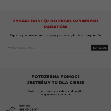
ZYSKAJ DOSTĘP DO EKSKLUZYWNYCH
RABATÓW
Zapisz się do newslettera i otrzymuj promocje tylko dla subskrybentów
ZAPISZ SIĘ
POTRZEBNA POMOC?
JESTEŚMY TU DLA CIEBIE
Służymy pomocą od poniedziałku do piątku
w godzinach
9:00-17:00.
Infolinia:
888 05 06 07*