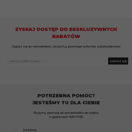
ZYSKAJ DOSTĘP DO EKSKLUZYWNYCH
RABATÓW
Zapisz się do newslettera i otrzymuj promocje tylko dla subskrybentów
ZAPISZ SIĘ
POTRZEBNA POMOC?
JESTEŚMY TU DLA CIEBIE
Służymy pomocą od poniedziałku do piątku
w godzinach
9:00-17:00.
Infolinia: