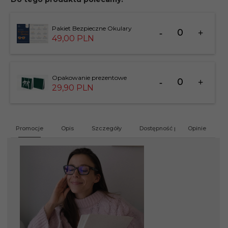
Ilość
Pakiet Bezpieczne Okulary
dla
49,
00
PLN
produktu
201412
Ilość
Opakowanie prezentowe
dla
29,
90
PLN
produktu
183826
Promocje
Opis
Szczegóły
Dostępność produktu
Opinie
G