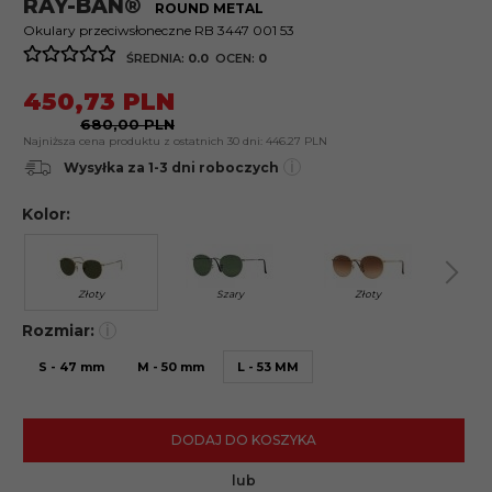
RAY-BAN®
ROUND METAL
Okulary przeciwsłoneczne RB 3447 001 53
ŚREDNIA:
0.0
OCEN:
0
450,
73
PLN
680,00 PLN
Najniższa cena produktu z ostatnich 30 dni:
446.27 PLN
i
Wysyłka za 1-3 dni roboczych
Kolor:
Złoty
Szary
Złoty
B
Rozmiar:
i
S - 47 mm
M - 50 mm
L - 53 MM
DODAJ DO KOSZYKA
lub