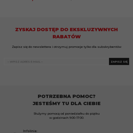
ZYSKAJ DOSTĘP DO EKSKLUZYWNYCH
RABATÓW
Zapisz się do newslettera i otrzymuj promocje tylko dla subskrybentów
ZAPISZ SIĘ
POTRZEBNA POMOC?
JESTEŚMY TU DLA CIEBIE
Służymy pomocą od poniedziałku do piątku
w godzinach
9:00-17:00.
Infolinia: