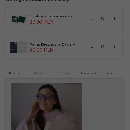
Ilość
Opakowanie prezentowe
dla
29,
90
PLN
produktu
183826
Ilość
Pakiet Bezpieczne Okulary
dla
49,
00
PLN
produktu
201412
Promocje
Opis
Szczegóły
Dostępność produktu
Opinie
G