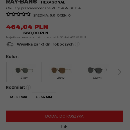
RAY-BAN®
HEXAGONAL
Okulary przeciwsłoneczne RB 3548N 001 54
ŚREDNIA:
0.0
OCEN:
0
464,
04
PLN
680,00 PLN
Najniższa cena produktu z ostatnich 30 dni:
459.45 PLN
i
Wysyłka za 1-3 dni roboczych
Kolor:
Złoty
Złoty
Czarny
Rozmiar:
i
M - 51 mm
L - 54 MM
DODAJ DO KOSZYKA
lub