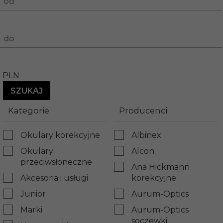
od
do
PLN
Kategorie
Producenci
Okulary korekcyjne
Albinex
Okulary
Alcon
przeciwsłoneczne
Ana Hickmann
Akcesoria i usługi
korekcyjne
Junior
Aurum-Optics
Marki
Aurum-Optics
soczewki