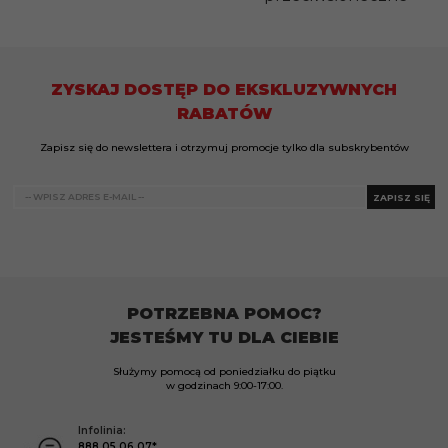
ZYSKAJ DOSTĘP DO EKSKLUZYWNYCH
RABATÓW
Zapisz się do newslettera i otrzymuj promocje tylko dla subskrybentów
ZAPISZ SIĘ
POTRZEBNA POMOC?
JESTEŚMY TU DLA CIEBIE
Służymy pomocą od poniedziałku do piątku
w godzinach
9:00-17:00.
Infolinia:
888 05 06 07*