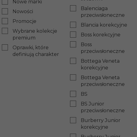
Nowe marki
Balenciaga
Nowości
przeciwsłoneczne
Promocje
Blancia korekcyjne
Wybrane kolekcje
Boss korekcyjne
premium
Boss
Oprawki, które
przeciwsłoneczne
definiują charakter
Bottega Veneta
korekcyjne
Bottega Veneta
przeciwsłoneczne
BS
BS Junior
przeciwsłoneczne
Burberry Junior
korekcyjne
Burberry Junior