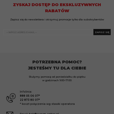
ZYSKAJ DOSTĘP DO EKSKLUZYWNYCH
RABATÓW
Zapisz się do newslettera i otrzymuj promocje tylko dla subskrybentów
ZAPISZ SIĘ
POTRZEBNA POMOC?
JESTEŚMY TU DLA CIEBIE
Służymy pomocą od poniedziałku do piątku
w godzinach
9:00-17:00.
Infolinia:
888 05 06 07*
22 873 80 07*
* koszt połączenia wg stawki operatora