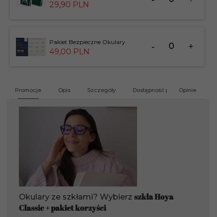
dla
29,
90
PLN
produktu
183826
Ilość
Pakiet Bezpieczne Okulary
dla
49,
00
PLN
produktu
201412
Promocje
Opis
Szczegóły
Dostępność produktu
Opinie
G
szkła Hoya
Okulary ze szkłami? Wybierz
Classic + pakiet korzyści