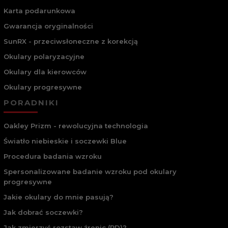
Karta podarunkowa
Gwarancja oryginalności
SunRX - przeciwsłoneczne z korekcją
Okulary polaryzacyjne
Okulary dla kierowców
Okulary progresywne
PORADNIKI
Oakley Prizm - rewolucyjna technologia
Światło niebieskie i soczewki Blue
Procedura badania wzroku
Spersonalizowane badanie wzroku pod okulary
progresywne
Jakie okulary do mnie pasują?
Jak dobrać soczewki?
Jak zmierzyć rozstaw źrenic (PD)?