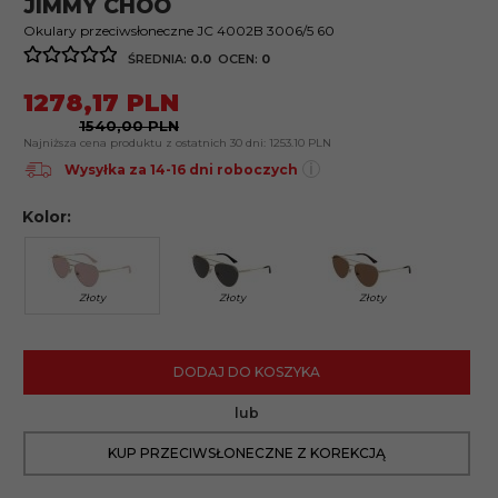
JIMMY CHOO
Okulary przeciwsłoneczne JC 4002B 3006/5 60
ŚREDNIA:
0.0
OCEN:
0
1278,
17
PLN
1540,00 PLN
Najniższa cena produktu z ostatnich 30 dni:
1253.10 PLN
i
Wysyłka za 14-16 dni roboczych
Kolor:
Złoty
Złoty
Złoty
DODAJ DO KOSZYKA
lub
KUP PRZECIWSŁONECZNE Z KOREKCJĄ