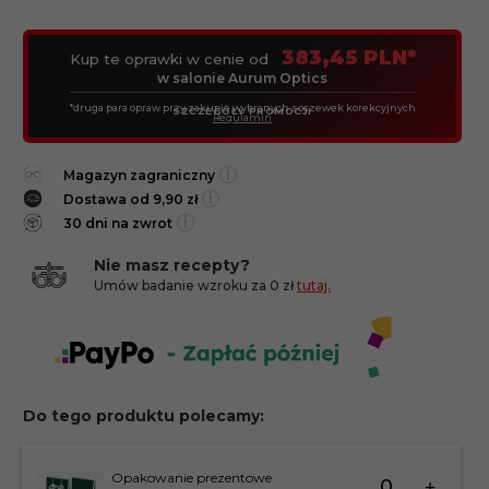
383,45 PLN*
Kup te oprawki w cenie od
w salonie Aurum Optics
*druga para opraw przy zakupie wybranych soczewek korekcyjnych
SZCZEGÓŁY PROMOCJI
Regulamin
i
Magazyn zagraniczny
i
Dostawa od 9,90 zł
i
30 dni na zwrot
Nie masz recepty?
Umów badanie wzroku za 0 zł
tutaj.
Do tego produktu polecamy:
Ilość
Opakowanie prezentowe