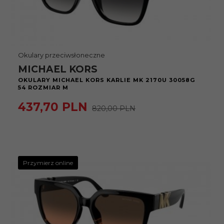
Okulary przeciwsłoneczne
MICHAEL KORS
OKULARY MICHAEL KORS KARLIE MK 2170U 30058G
54 ROZMIAR M
437,
70
PLN
820,00 PLN
Przymierz online