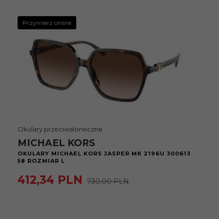
Przymierz online
Okulary przeciwsłoneczne
MICHAEL KORS
OKULARY MICHAEL KORS JASPER MK 2196U 300613
58 ROZMIAR L
412,
34
PLN
730,00 PLN