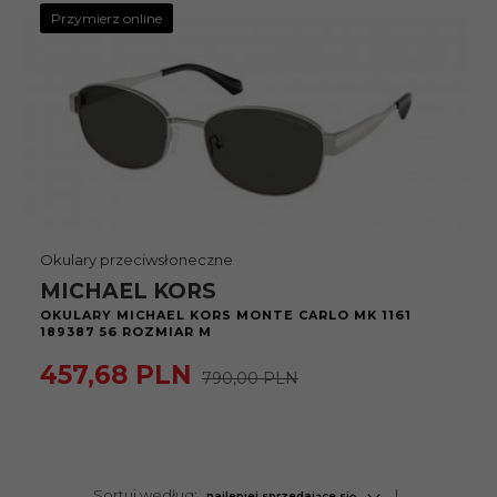
Przymierz online
Okulary przeciwsłoneczne
MICHAEL KORS
OKULARY MICHAEL KORS MONTE CARLO MK 1161
189387 56 ROZMIAR M
457,
68
PLN
790,00 PLN
sort
Sortuj według:
najlepiej sprzedające się