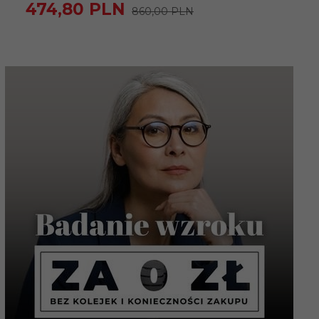
474,
80
PLN
860,00 PLN