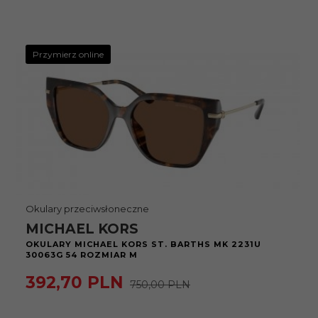
Przymierz online
Okulary przeciwsłoneczne
MICHAEL KORS
OKULARY MICHAEL KORS ST. BARTHS MK 2231U
30063G 54 ROZMIAR M
392,
70
PLN
750,00 PLN