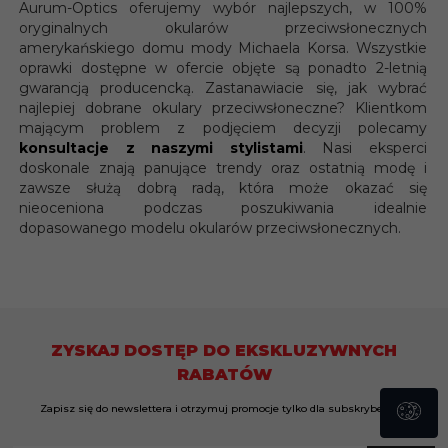
Aurum-Optics oferujemy wybór najlepszych, w 100%
oryginalnych okularów przeciwsłonecznych
amerykańskiego domu mody Michaela Korsa. Wszystkie
oprawki dostępne w ofercie objęte są ponadto 2-letnią
gwarancją producencką. Zastanawiacie się, jak wybrać
najlepiej dobrane okulary przeciwsłoneczne? Klientkom
mającym problem z podjęciem decyzji polecamy
konsultacje z naszymi stylistami
. Nasi eksperci
doskonale znają panujące trendy oraz ostatnią modę i
zawsze służą dobrą radą, która może okazać się
nieoceniona podczas poszukiwania idealnie
dopasowanego modelu okularów przeciwsłonecznych.
ZYSKAJ DOSTĘP DO EKSKLUZYWNYCH
RABATÓW
Zapisz się do newslettera i otrzymuj promocje tylko dla subskrybentów