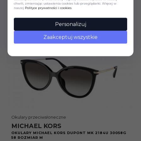
30058G 52 ROZMIAR M
chwili, zmieniając ustawienia cookies lub przeglądarki. Więcej w
naszej
Polityce prywatności i cookies
.
437,
70
PLN
820,00 PLN
Personalizuj
Zaakceptuj wszystkie
Przymierz online
Okulary przeciwsłoneczne
MICHAEL KORS
OKULARY MICHAEL KORS DUPONT MK 2184U 30058G
58 ROZMIAR M