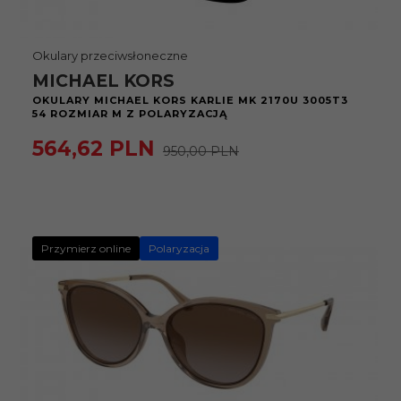
Okulary przeciwsłoneczne
MICHAEL KORS
OKULARY MICHAEL KORS KARLIE MK 2170U 3005T3
54 ROZMIAR M Z POLARYZACJĄ
564,
62
PLN
950,00 PLN
Przymierz online
Polaryzacja