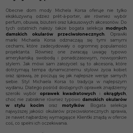
Obecnie dom mody Michela Korsa oferuje nie tylko
ekskluzywną odzież prêt-à-porter, ale również wybór
perfum, obuwia, biżuterii oraz luksusowych akcesoriów. Do
tych ostatnich należy także bogata selekcja
modnych
damskich okularów przeciwsłonecznych
. Oprawki
marki Michaela Korsa odznaczają się tymi samymi
cechami, które zadecydowały o ogromnej popularności
projektanta. Również one zwracają uwagę typowo
amerykańską swobodą i ponadczasowym, nowojorskim
stylem. Jak mówi sam założyciel: są to akcesoria, które
dotrzymają tempa dynamicznemu stylowi życia kobiet
oraz sprawią, że poczują się jak najlepsze wersje samych
siebie. Styl Michaela Korsa to tradycja w najlepszym
wydaniu. Dlatego pośród dostępnych oprawek znajdziemy
szeroki wybór
oprawek kwadratowych
i
okrągłych
,
choć nie zabraknie również typowo
damskich okularów
w stylu kocim
oraz
motylków
. Bogata selekcja
najwyższej jakości okularów przeciwsłonecznych sprawia,
że nawet najbardziej wymagające Klientki znajdą w ofercie
coś, co spełni ich oczekiwania.