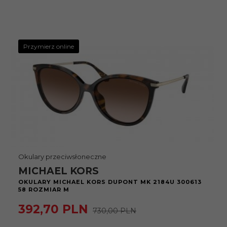
Przymierz online
Okulary przeciwsłoneczne
MICHAEL KORS
OKULARY MICHAEL KORS DUPONT MK 2184U 300613
58 ROZMIAR M
392,
70
PLN
730,00 PLN