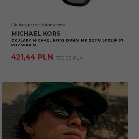
Okulary przeciwsłoneczne
MICHAEL KORS
OKULARY MICHAEL KORS DUBAI MK 2211U 30053F 57
ROZMIAR M
421,
44
PLN
730,00 PLN