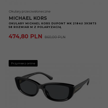
Okulary przeciwsłoneczne
MICHAEL KORS
OKULARY MICHAEL KORS DUPONT MK 2184U 3938T5
58 ROZMIAR M Z POLARYZACJĄ
474,
80
PLN
860,00 PLN
Przymierz online