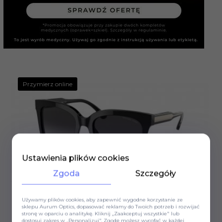
Przymierz online
Ustawienia plików cookies
Zgoda
Szczegóły
Okulary przeciwsłoneczne
Używamy plików cookies, aby zapewnić wygodne korzystanie ze
MICHAEL KORS
sklepu Aurum Optics, dopasować reklamy do Twoich potrzeb i rozwijać
stronę w oparciu o analitykę. Kliknij „Zaakceptuj wszystkie" lub
OKULARY MICHAEL KORS SAN MARINO MK 2163
dostosuj zakres w „Personalizuj". Zgodę możesz wycofać w każdej