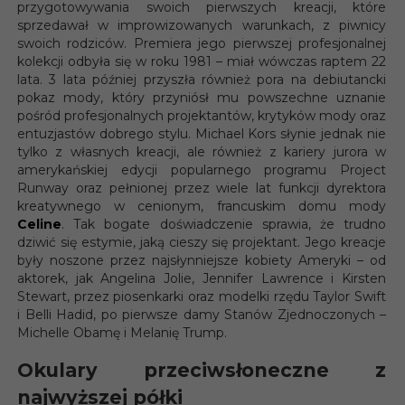
przygotowywania swoich pierwszych kreacji, które
sprzedawał w improwizowanych warunkach, z piwnicy
swoich rodziców. Premiera jego pierwszej profesjonalnej
kolekcji odbyła się w roku 1981 – miał wówczas raptem 22
lata. 3 lata później przyszła również pora na debiutancki
pokaz mody, który przyniósł mu powszechne uznanie
pośród profesjonalnych projektantów, krytyków mody oraz
entuzjastów dobrego stylu. Michael Kors słynie jednak nie
tylko z własnych kreacji, ale również z kariery jurora w
amerykańskiej edycji popularnego programu Project
Runway oraz pełnionej przez wiele lat funkcji dyrektora
kreatywnego w cenionym, francuskim domu mody
Celine
. Tak bogate doświadczenie sprawia, że trudno
dziwić się estymie, jaką cieszy się projektant. Jego kreacje
były noszone przez najsłynniejsze kobiety Ameryki – od
aktorek, jak Angelina Jolie, Jennifer Lawrence i Kirsten
Stewart, przez piosenkarki oraz modelki rzędu Taylor Swift
i Belli Hadid, po pierwsze damy Stanów Zjednoczonych –
Michelle Obamę i Melanię Trump.
Okulary przeciwsłoneczne z
najwyższej półki