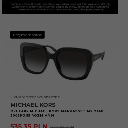
Przymierz online
Okulary przeciwsłoneczne
MICHAEL KORS
OKULARY MICHAEL KORS MANHASSET MK 2140
30058G 55 ROZMIAR M
535,
35
PLN
910,00 PLN