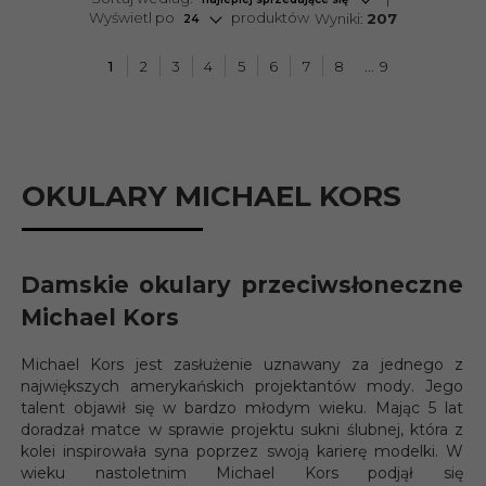
pop
Wyświetl po
produktów
Wyniki:
207
24
1
2
3
4
5
6
7
8
9
OKULARY MICHAEL KORS
Damskie okulary przeciwsłoneczne
Michael Kors
Michael Kors jest zasłużenie uznawany za jednego z
największych amerykańskich projektantów mody. Jego
talent objawił się w bardzo młodym wieku. Mając 5 lat
doradzał matce w sprawie projektu sukni ślubnej, która z
kolei inspirowała syna poprzez swoją karierę modelki. W
wieku nastoletnim Michael Kors podjął się