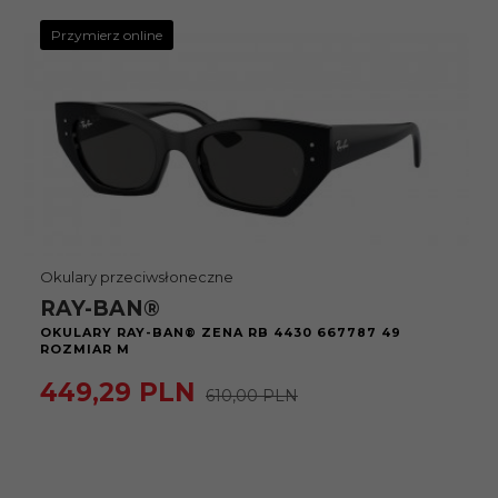
Przymierz online
Okulary przeciwsłoneczne
RAY-BAN®
OKULARY RAY-BAN® ZENA RB 4430 667787 49
ROZMIAR M
449,
29
PLN
610,00 PLN