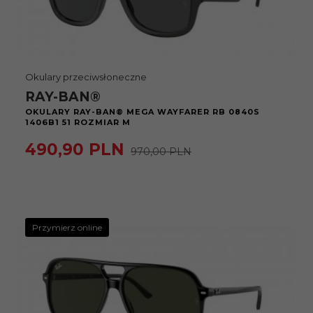
Okulary przeciwsłoneczne
RAY-BAN®
OKULARY RAY-BAN® MEGA WAYFARER RB 0840S
1406B1 51 ROZMIAR M
490,
90
PLN
970,00 PLN
Przymierz online