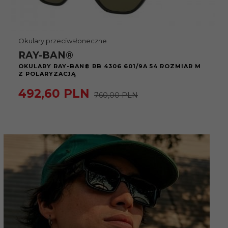
Okulary przeciwsłoneczne
RAY-BAN®
OKULARY RAY-BAN® RB 4306 601/9A 54 ROZMIAR M
Z POLARYZACJĄ
492,
60
PLN
760,00 PLN