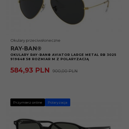
Okulary przeciwsłoneczne
RAY-BAN®
OKULARY RAY-BAN® AVIATOR LARGE METAL RB 3025
919648 58 ROZMIAR M Z POLARYZACJĄ
584,
93
PLN
900,00 PLN
Przymierz online
Polaryzacja