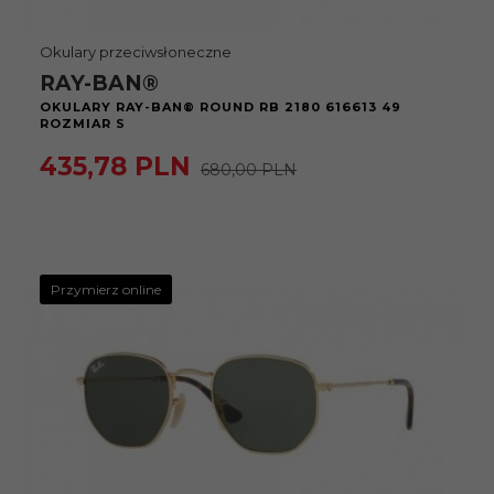
Okulary przeciwsłoneczne
RAY-BAN®
OKULARY RAY-BAN® ROUND RB 2180 616613 49
ROZMIAR S
435,
78
PLN
680,00 PLN
Przymierz online