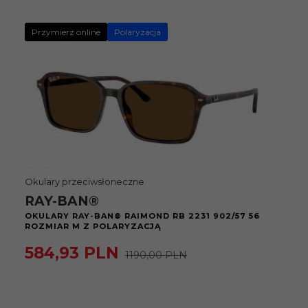
Przymierz online
Polaryzacja
Okulary przeciwsłoneczne
RAY-BAN®
OKULARY RAY-BAN® RAIMOND RB 2231 902/57 56
ROZMIAR M Z POLARYZACJĄ
584,
93
PLN
1190,00 PLN