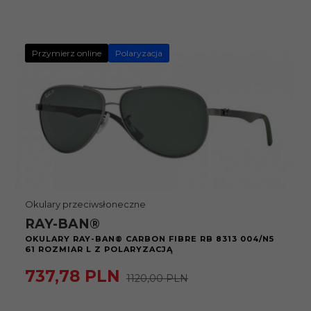
Przymierz online
Polaryzacja
Okulary przeciwsłoneczne
RAY-BAN®
OKULARY RAY-BAN® CARBON FIBRE RB 8313 004/N5
61 ROZMIAR L Z POLARYZACJĄ
737,
78
PLN
1120,00 PLN