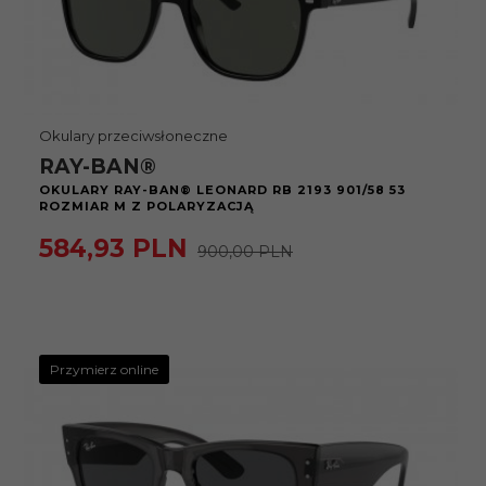
Okulary przeciwsłoneczne
RAY-BAN®
OKULARY RAY-BAN® LEONARD RB 2193 901/58 53
ROZMIAR M Z POLARYZACJĄ
584,
93
PLN
900,00 PLN
Przymierz online