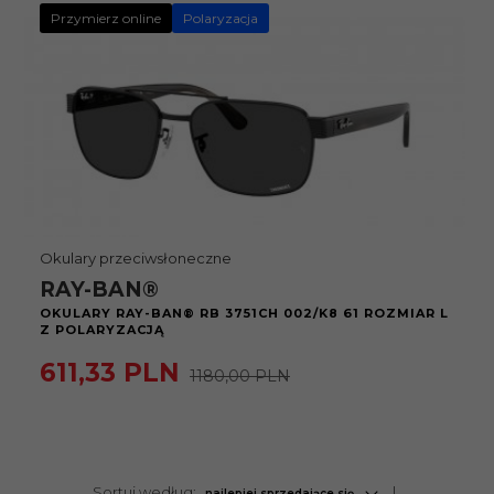
Przymierz online
Polaryzacja
Okulary przeciwsłoneczne
RAY-BAN®
OKULARY RAY-BAN® RB 3751CH 002/K8 61 ROZMIAR L
Z POLARYZACJĄ
611,
33
PLN
1180,00 PLN
sort
Sortuj według:
najlepiej sprzedające się