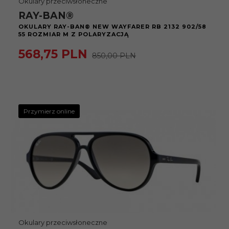
Okulary przeciwsłoneczne
RAY-BAN®
OKULARY RAY-BAN® NEW WAYFARER RB 2132 902/58
55 ROZMIAR M Z POLARYZACJĄ
568,
75
PLN
850,00 PLN
Przymierz online
Okulary przeciwsłoneczne