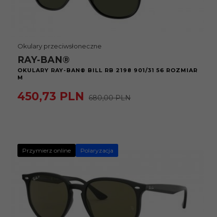
Okulary przeciwsłoneczne
RAY-BAN®
OKULARY RAY-BAN® BILL RB 2198 901/31 56 ROZMIAR
M
450,
73
PLN
680,00 PLN
Przymierz online
Polaryzacja