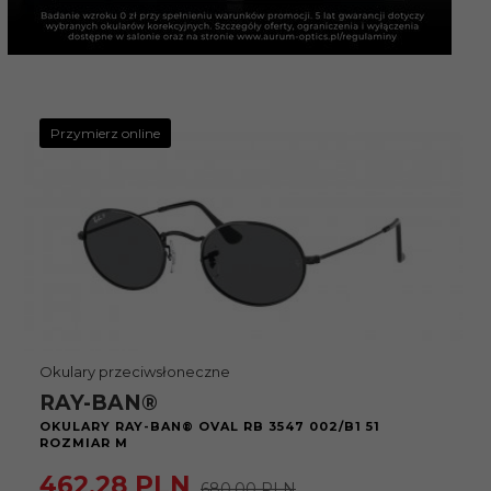
Przymierz online
Okulary przeciwsłoneczne
RAY-BAN®
OKULARY RAY-BAN® OVAL RB 3547 002/B1 51
ROZMIAR M
462,
28
PLN
680,00 PLN