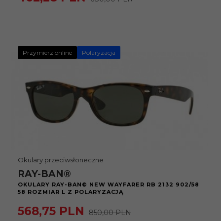
Przymierz online
Polaryzacja
Okulary przeciwsłoneczne
RAY-BAN®
OKULARY RAY-BAN® NEW WAYFARER RB 2132 902/58
58 ROZMIAR L Z POLARYZACJĄ
568,
75
PLN
850,00 PLN