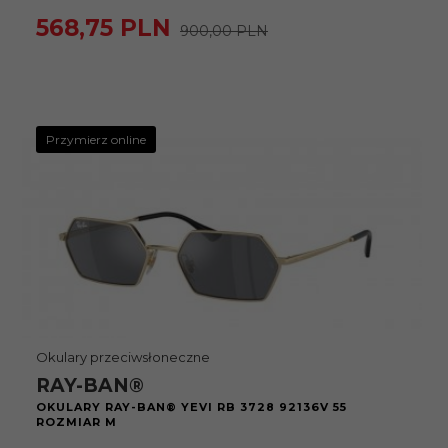
568,
75
PLN
900,00 PLN
Przymierz online
Okulary przeciwsłoneczne
RAY-BAN®
OKULARY RAY-BAN® YEVI RB 3728 92136V 55
ROZMIAR M