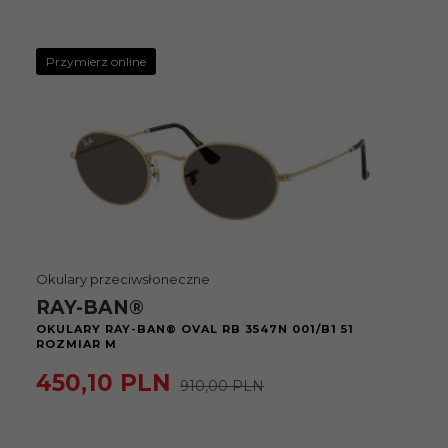
Przymierz online
Okulary przeciwsłoneczne
RAY-BAN®
OKULARY RAY-BAN® OVAL RB 3547N 001/B1 51
ROZMIAR M
450,
10
PLN
910,00 PLN