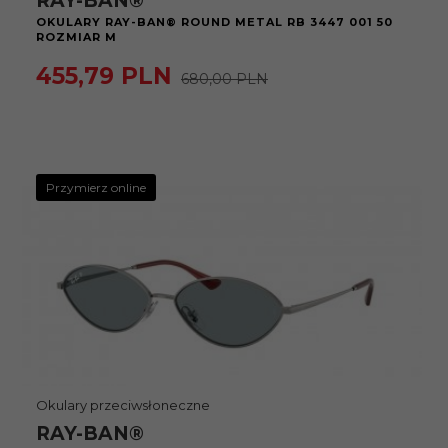
RAY-BAN®
OKULARY RAY-BAN® ROUND METAL RB 3447 001 50
ROZMIAR M
455,
79
PLN
680,00 PLN
Przymierz online
Okulary przeciwsłoneczne
RAY-BAN®