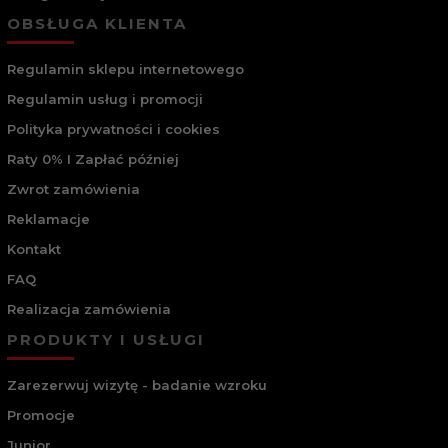
służyć latami. Warto więc spojrzeć na kupno tych okularów jak
na inwestycje – w stylowy wygląd oraz doskonałą ochronę oczu
OBSŁUGA KLIENTA
przed światłem, która przekłada się także na pożądany komfort
przebywania na zewnątrz przy słonecznej pogodzie.
Regulamin sklepu internetowego
Duży wybór okularów przeciwsłonecznych
Wystarczy przejrzeć produkty zebrane w tej kategorii, by
Regulamin usług i promocji
przekonać się, że okulary przeciwsłoneczne Ray-Ban dla
mężczyzn są bardzo różnorodną grupą oprawek. Występują w
Polityka prywatności i cookies
niej:
Okulary o różnych kształtach
– kwadratowe,
Raty 0% I Zapłać później
okrągłe/owalne, prostokątne, charakterystyczne „pilotki”, maski
Zwrot zamówienia
oraz nieregularne, łączące w sobie cechy okularów różnych
form.
Reklamacje
Okulary z różnych materiałów
– prym wiodą oprawki
metalowe i z tworzywa sztucznego. Dzięki temu w ofercie
Kontakt
producenta idealną parę znajdzie zarówno zwolennik lekkiej,
wąskiej oprawki, jak i pełnej, pozbawionej ruchomych
FAQ
nanośników.
Realizacja zamówienia
Okulary w wielu kolorach
– przede wszystkim ciemnych,
stonowanych barwach, na które decyduje się najwięcej panów,
PRODUKTY I USŁUGI
ale także jaśniejszych: złocie i srebrze, bardzo modnym od wielu
sezonów.
Z różnymi rodzajami soczewek
– okulary
Zarezerwuj wizytę - badanie wzroku
przeciwsłoneczne Ray-Ban niejedno mają imię. Widać to
doskonale w mnogości dostępnych rodzajów soczewek. To nie
Promocje
tylko zwykłe szkła z filtrami UV, ale również wzbogacane
Junior
dodatkowymi powłokami: lustrzaną, polaryzacyjną,