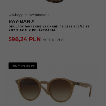
Okulary przeciwsłoneczne
RAY-BAN®
OKULARY RAY-BAN® LEONARD RB 2193 902/57 53
ROZMIAR M Z POLARYZACJĄ
598,
24
PLN
900,00 PLN
Przymierz online