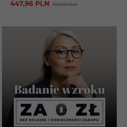
447,
96
PLN
700,00 PLN