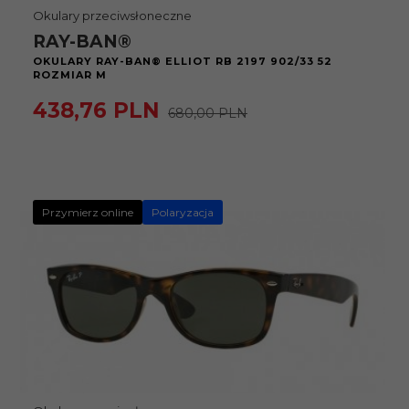
Okulary przeciwsłoneczne
RAY-BAN®
OKULARY RAY-BAN® ELLIOT RB 2197 902/33 52
ROZMIAR M
438,
76
PLN
680,00 PLN
Przymierz online
Polaryzacja