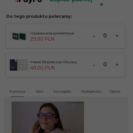
Do tego produktu polecamy:
Ilość
Opakowanie prezentowe
dla
29,
90
PLN
produktu
183826
Ilość
Pakiet Bezpieczne Okulary
dla
49,
00
PLN
produktu
201412
Promocje
Opis
Szczegóły
Dostępność produktu
Opinie
G