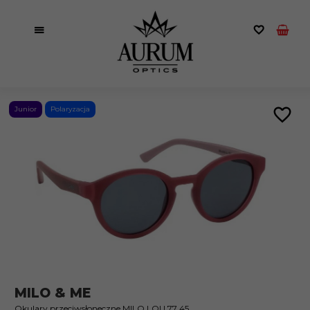
Junior
Polaryzacja
MILO & ME
Okulary przeciwsłoneczne MILO LOU 77 45