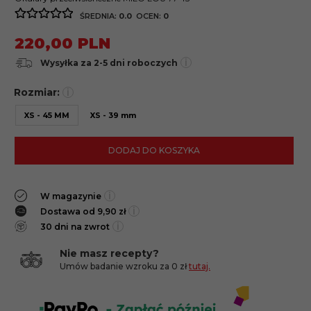
ŚREDNIA:
0.0
OCEN:
0
220,
00
PLN
i
Wysyłka za 2-5 dni roboczych
Rozmiar:
i
XS - 45 MM
XS - 39 mm
DODAJ DO KOSZYKA
i
W magazynie
i
Dostawa od 9,90 zł
i
30 dni na zwrot
Nie masz recepty?
Umów badanie wzroku za 0 zł
tutaj.