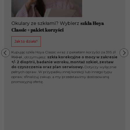
szkła Hoya
Okulary ze szkłami? Wybierz
Classic + pakiet korzyści
Jak to działa?
Kupując szkła Hoya Classic wraz z pakietem korzyści za 395 zł
790 zł
, otrzymujesz:
szkła korekcyjne o mocy w zakresie
+/- 2 dioptrii, badanie wzroku, montaż szkieł, zestaw
do czyszczenia oraz plan serwisowy.
Dotyczy wyłącznie
Pi
pełnych opraw. W przypadku innej korekcji lub innego typu
Na
opraw, sfinalizuj zakup, a my przedstawimy dostosowaną
promocyjną ofertę.
J
W A
od 
i s
nap
dod
Sko
Dow