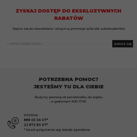
ZYSKAJ DOSTĘP DO EKSKLUZYWNYCH
RABATÓW
Zapisz się do newslettera i otrzymuj promocje tylko dla subskrybentów
ZAPISZ SIĘ
POTRZEBNA POMOC?
JESTEŚMY TU DLA CIEBIE
Służymy pomocą od poniedziałku do piątku
w godzinach
9:00-17:00.
Infolinia:
888 05 06 07*
22 873 80 07*
* koszt połączenia wg stawki operatora