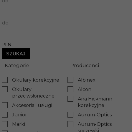
od
do
PLN
Kategorie
Producenci
Okulary korekcyjne
Albinex
Okulary
Alcon
przeciwsłoneczne
Ana Hickmann
Akcesoria i usługi
korekcyjne
Junior
Aurum-Optics
Marki
Aurum-Optics
soczewki