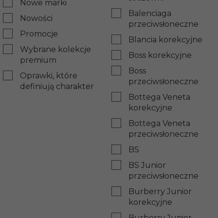
Nowe marki
Balenciaga
Nowości
przeciwsłoneczne
Promocje
Blancia korekcyjne
Wybrane kolekcje
Boss korekcyjne
premium
Boss
Oprawki, które
przeciwsłoneczne
definiują charakter
Bottega Veneta
korekcyjne
Bottega Veneta
przeciwsłoneczne
BS
BS Junior
przeciwsłoneczne
Burberry Junior
korekcyjne
Burberry Junior